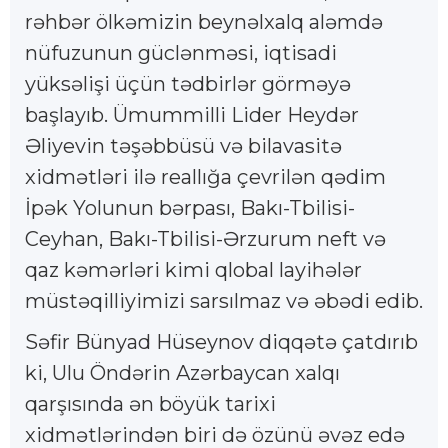
rəhbər ölkəmizin beynəlxalq aləmdə
nüfuzunun güclənməsi, iqtisadi
yüksəlişi üçün tədbirlər görməyə
başlayıb. Ümummilli Lider Heydər
Əliyevin təşəbbüsü və bilavasitə
xidmətləri ilə reallığa çevrilən qədim
İpək Yolunun bərpası, Bakı-Tbilisi-
Ceyhan, Bakı-Tbilisi-Ərzurum neft və
qaz kəmərləri kimi qlobal layihələr
müstəqilliyimizi sarsılmaz və əbədi edib.
Səfir Bünyad Hüseynov diqqətə çatdırıb
ki, Ulu Öndərin Azərbaycan xalqı
qarşısında ən böyük tarixi
xidmətlərindən biri də özünü əvəz edə