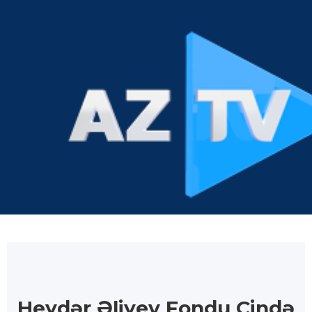
Heydər Əliyev Fondu Çində