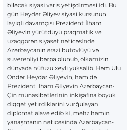
biləcək siyasi varis yetişdirməsi idi. Bu
gün Heydər Əliyev siyasi kursunun
layiqli davamçısı Prezident İlham
Əliyevin yürütdüyü praqmatik və
uzaqgörən siyasət nəticəsində
Azərbaycanın ərazi bütövlüyü və
suverenliyi bərpa olunub, ölkəmizin
dünyada nüfuzu xeyli yüksəlib. Həm Ulu
Öndər Heydər Əliyevin, həm də
Prezident İlham Əliyevin Azərbaycan-
Çin münasibətlərinin inkişafına böyük
diqqət yetirdiklərini vurğulayan
diplomat əlavə edib ki, məhz həmin
yanaşmanın nəticəsində Azərbaycan-