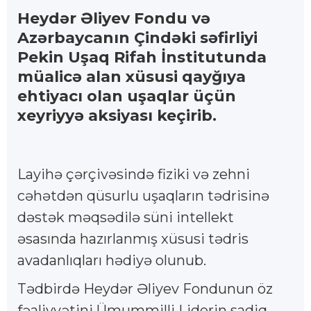
Heydər Əliyev Fondu və
Azərbaycanın Çindəki səfirliyi
Pekin Uşaq Rifah İnstitutunda
müalicə alan xüsusi qayğıya
ehtiyacı olan uşaqlar üçün
xeyriyyə aksiyası keçirib.
Layihə çərçivəsində fiziki və zehni
cəhətdən qüsurlu uşaqların tədrisinə
dəstək məqsədilə süni intellekt
əsasında hazırlanmış xüsusi tədris
avadanlıqları hədiyə olunub.
Tədbirdə Heydər Əliyev Fondunun öz
fəaliyyətini Ümummilli Liderin sadiq