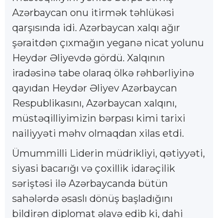
Azərbaycan onu itirmək təhlükəsi
qarşısında idi. Azərbaycan xalqı ağır
şəraitdən çıxmağın yeganə nicat yolunu
Heydər Əliyevdə gördü. Xalqının
iradəsinə tabe olaraq ölkə rəhbərliyinə
qayıdan Heydər Əliyev Azərbaycan
Respublikasını, Azərbaycan xalqını,
müstəqilliyimizin bərpası kimi tarixi
nailiyyəti məhv olmaqdan xilas etdi.
Ümummilli Liderin müdrikliyi, qətiyyəti,
siyasi bacarığı və çoxillik idarəçilik
səriştəsi ilə Azərbaycanda bütün
sahələrdə əsaslı dönüş başladığını
bildirən diplomat əlavə edib ki, dahi