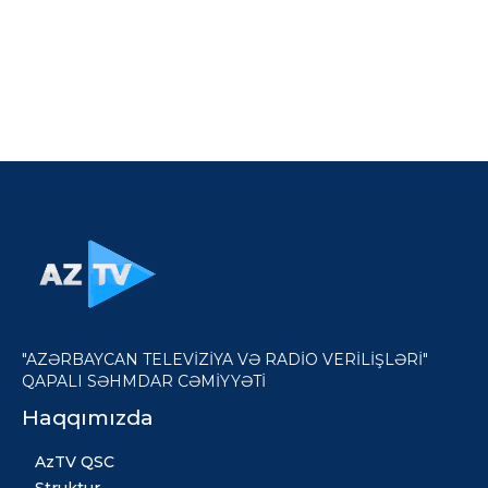
"AZƏRBAYCAN TELEVİZİYA VƏ RADİO VERİLİŞLƏRİ"
QAPALI SƏHMDAR CƏMİYYƏTİ
Haqqımızda
AzTV QSC