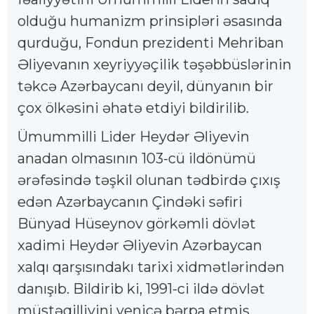
olduğu humanizm prinsipləri əsasında
qurduğu, Fondun prezidenti Mehriban
Əliyevanın xeyriyyəçilik təşəbbüslərinin
təkcə Azərbaycanı deyil, dünyanın bir
çox ölkəsini əhatə etdiyi bildirilib.
Ümummilli Lider Heydər Əliyevin
anadan olmasının 103-cü ildönümü
ərəfəsində təşkil olunan tədbirdə çıxış
edən Azərbaycanın Çindəki səfiri
Bünyad Hüseynov görkəmli dövlət
xadimi Heydər Əliyevin Azərbaycan
xalqı qarşısındakı tarixi xidmətlərindən
danışıb. Bildirib ki, 1991-ci ildə dövlət
müstəqilliyini yenicə bərpa etmiş