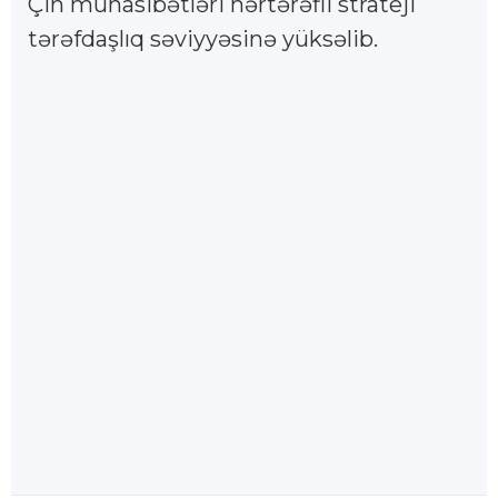
Çin münasibətləri hərtərəfli strateji
tərəfdaşlıq səviyyəsinə yüksəlib.