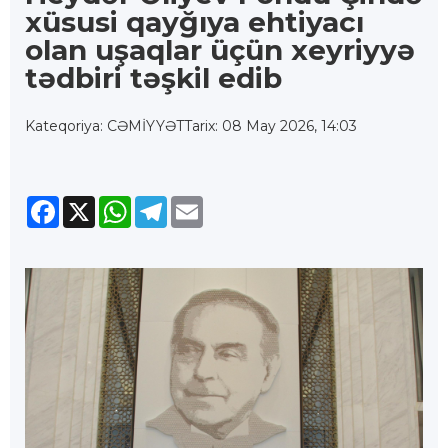
xüsusi qayğıya ehtiyacı
olan uşaqlar üçün xeyriyyə
tədbiri təşkil edib
Kateqoriya: CƏMİYYƏT
Tarix: 08 May 2026, 14:03
Facebook
X
WhatsApp
Telegram
Email