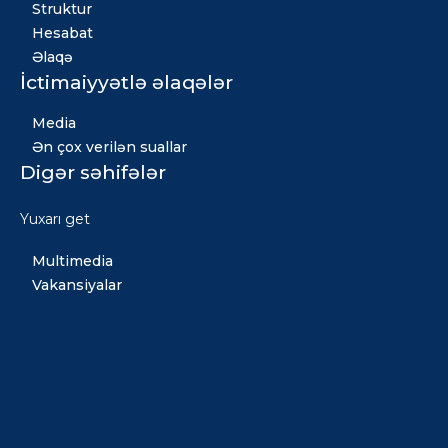
Struktur
Hesabat
Əlaqə
İctimaiyyətlə əlaqələr
Media
Ən çox verilən suallar
Digər səhifələr
Xəbərlər
Yuxarı get
Qızıl fond
Multimedia
Vakansiyalar