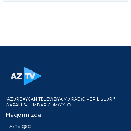
"AZƏRBAYCAN TELEVİZİYA VƏ RADİO VERİLİŞLƏRİ"
QAPALI SƏHMDAR CƏMİYYƏTİ
Haqqımızda
AzTV QSC