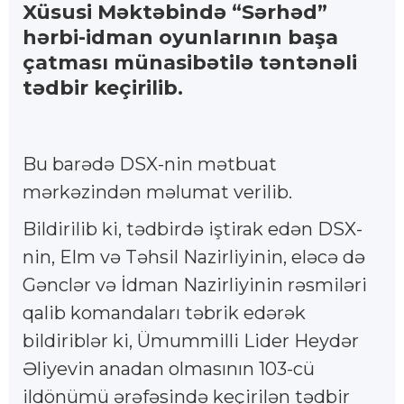
Xüsusi Məktəbində “Sərhəd”
hərbi-idman oyunlarının başa
çatması münasibətilə təntənəli
tədbir keçirilib.
Bu barədə DSX-nin mətbuat
mərkəzindən məlumat verilib.
Bildirilib ki, tədbirdə iştirak edən DSX-
nin, Elm və Təhsil Nazirliyinin, eləcə də
Gənclər və İdman Nazirliyinin rəsmiləri
qalib komandaları təbrik edərək
bildiriblər ki, Ümummilli Lider Heydər
Əliyevin anadan olmasının 103-cü
ildönümü ərəfəsində keçirilən tədbir