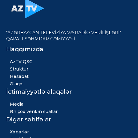
"AZƏRBAYCAN TELEVİZİYA VƏ RADİO VERİLİŞLƏRİ"
QAPALI SƏHMDAR CƏMİYYƏTİ
Haqqımızda
AzTV QSC
Struktur
Hesabat
Əlaqə
İctimaiyyətlə əlaqələr
Media
Ən çox verilən suallar
Digər səhifələr
Xəbərlər