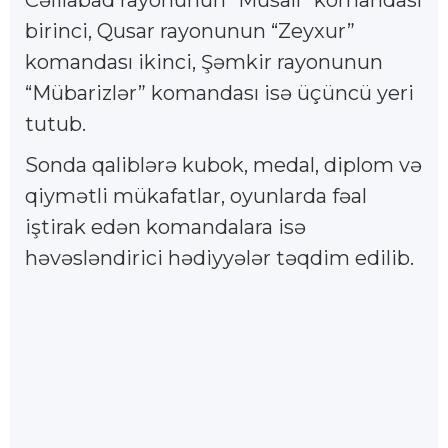
Cəlilabad rayonunun “Musalı” komandası
birinci, Qusar rayonunun “Zeyxur”
komandası ikinci, Şəmkir rayonunun
“Mübarizlər” komandası isə üçüncü yeri
tutub.
Sonda qaliblərə kubok, medal, diplom və
qiymətli mükafatlar, oyunlarda fəal
iştirak edən komandalara isə
həvəsləndirici hədiyyələr təqdim edilib.