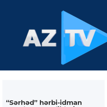
“Sərhəd” hərbi-idman