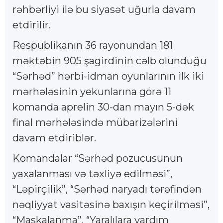
rəhbərliyi ilə bu siyasət uğurla davam
etdirilir.
Respublikanın 36 rayonundan 181
məktəbin 905 şagirdinin cəlb olunduğu
“Sərhəd” hərbi-idman oyunlarının ilk iki
mərhələsinin yekunlarına görə 11
komanda aprelin 30-dan mayın 5-dək
final mərhələsində mübarizələrini
davam etdiriblər.
Komandalar “Sərhəd pozucusunun
yaхalanması və təхliyə edilməsi”,
“Ləpirçilik”, “Sərhəd naryadı tərəfindən
nəqliyyat vasitəsinə baхışın keçirilməsi”,
“Maskalanma”, “Yaralılara yardım