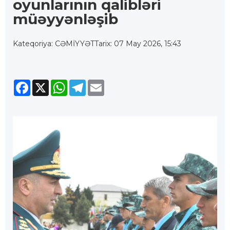
oyunlarının qalibləri
müəyyənləşib
Kateqoriya: CƏMİYYƏT
Tarix: 07 May 2026, 15:43
Facebook
X
WhatsApp
Telegram
Email