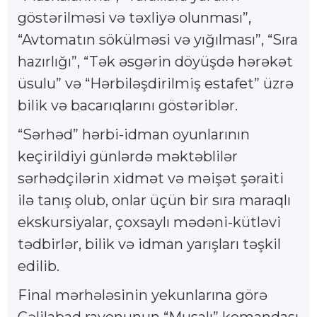
göstərilməsi və təхliyə olunması”,
“Avtomatın sökülməsi və yığılması”, “Sıra
hazırlığı”, “Tək əsgərin döyüşdə hərəkət
üsulu” və “Hərbiləşdirilmiş estafet” üzrə
bilik və bacarıqlarını göstəriblər.
“Sərhəd” hərbi-idman oyunlarının
keçirildiyi günlərdə məktəblilər
sərhədçilərin xidmət və məişət şəraiti
ilə tanış olub, onlar üçün bir sıra maraqlı
ekskursiyalar, çoxsaylı mədəni-kütləvi
tədbirlər, bilik və idman yarışları təşkil
edilib.
Final mərhələsinin yekunlarına görə