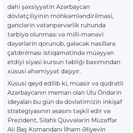
dahi şəxsiyyətin Azərbaycan
dövlətçiliyinin möhkəmləndirilməsi,
gənclərin vətənpərvərlik ruhunda
tərbiyə olunması və milli-mənəvi
dəyərlərin qorunub, gələcək nəsillərə
çatdırılması istiqamətində müəyyən
etdiyi siyasi kursun təbliği baxımından
xüsusi əhəmiyyət daşıyır.
Xüsusi qeyd edilib ki, müasir və qüdrətli
Azərbaycanın memarı olan Ulu Öndərin
ideyaları bu gün də dövlətimizin inkişaf
strategiyasının əsasını təşkil edir və
Prezident, Silahlı Qüvvələrin Müzəffər
Ali Baş Komandanı İlham Əliyevin