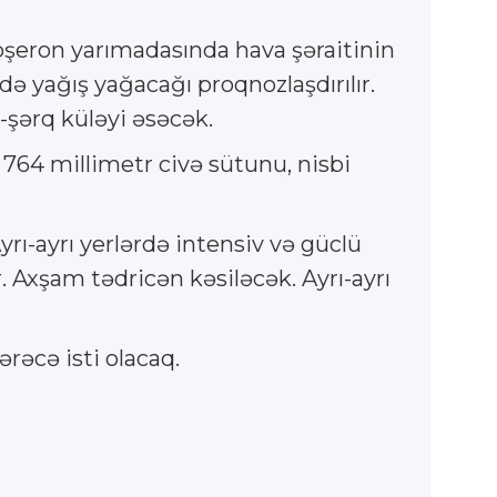
şeron yarımadasında hava şəraitinin
də yağış yağacağı proqnozlaşdırılır.
-şərq küləyi əsəcək.
 764 millimetr civə sütunu, nisbi
yrı-ayrı yerlərdə intensiv və güclü
. Axşam tədricən kəsiləcək. Ayrı-ayrı
rəcə isti olacaq.