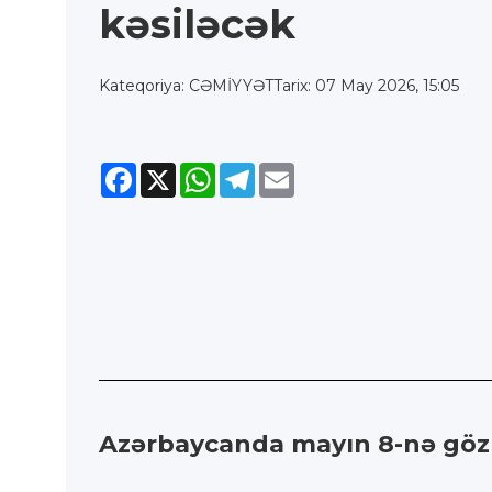
kəsiləcək
Kateqoriya: CƏMİYYƏT
Tarix: 07 May 2026, 15:05
Facebook
X
WhatsApp
Telegram
Email
Azərbaycanda mayın 8-nə gözlə