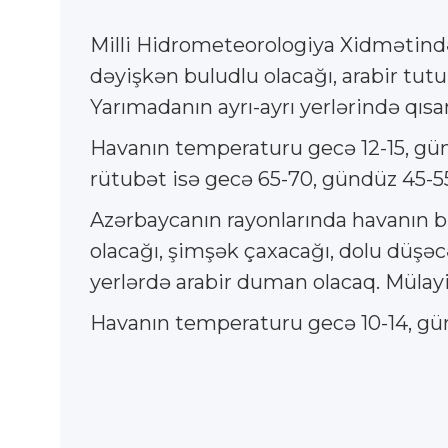
Milli Hidrometeorologiya Xidmətind
dəyişkən buludlu olacağı, arabir tutu
Yarımadanın ayrı-ayrı yerlərində qıs
Havanın temperaturu gecə 12-15, günd
rütubət isə gecə 65-70, gündüz 45-55
Azərbaycanın rayonlarında havanın bəzi
olacağı, şimşək çaxacağı, dolu düşəcə
yerlərdə arabir duman olacaq. Mülay
Havanın temperaturu gecə 10-14, günd