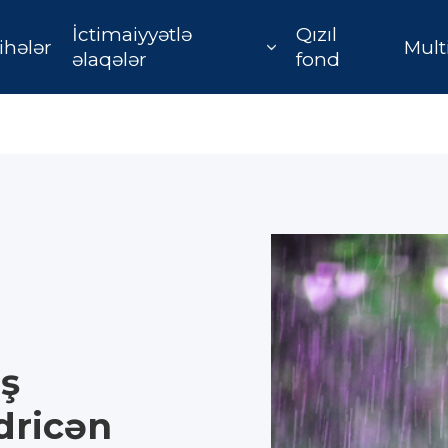
İctimaiyyətlə
Qızıl
ihələr
Mult
əlaqələr
fond
ş
dricən