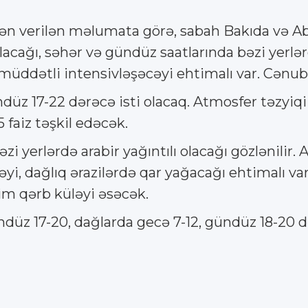
ən verilən məlumata görə, sabah Bakıda və Ab
lacağı, səhər və gündüz saatlarında bəzi yerlər
amüddətli intensivləşəcəyi ehtimalı var. Cənub
üz 17-22 dərəcə isti olacaq. Atmosfer təzyiqi
 faiz təşkil edəcək.
 yerlərdə arabir yağıntılı olacağı gözlənilir. A
yi, dağlıq ərazilərdə qar yağacağı ehtimalı var
im qərb küləyi əsəcək.
üz 17-20, dağlarda gecə 7-12, gündüz 18-20 də