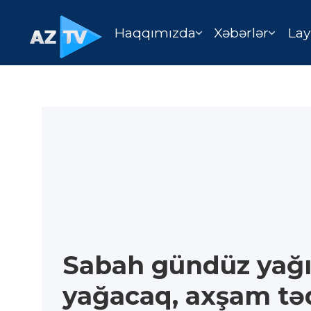
Haqqımızda
Xəbərlər
Lay
Sabah gündüz yağı
yağacaq, axşam tə