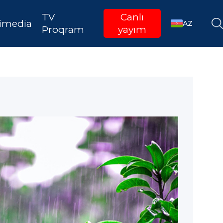
TV
Canlı
imedia
AZ
Proqram
yayım