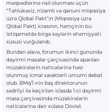
məqsədlərinə nail olunması üçün
“Təhlükəsiz, nizamlı və qanuni miqrasiya
üzrə Qlobal Pakt”ın (Miqrasiya üzrə
Qlobal Pakt) icrasının, həmçinin bu
istiqamətdə birgə səylərin əhəmiyyəti
xüsusi vurğulanıb.
Bundan əlavə, forumun ikinci günündə
dəyirmi masalar çərçivəsində aparılan
müzakirələrin nəticələrinə həsr
olunmuş icmal xarakterli ümumi debat
olub. BMqT-nin baş direktorunun
sədrliyi ilə keçirilən iclasda 1-ci dəyirmi
masa çərçivəsində müzakirələrin
nəticələrinə dair xülasə Dövlət