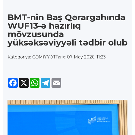
BMT-nin Baş Qərargahında
WUF13-ə hazırlıq
mövzusunda
yüksəksəviyyəli tədbir olub
Kateqoriya: CƏMİYYƏT
Tarix: 07 May 2026, 11:23
Facebook
X
WhatsApp
Telegram
Email