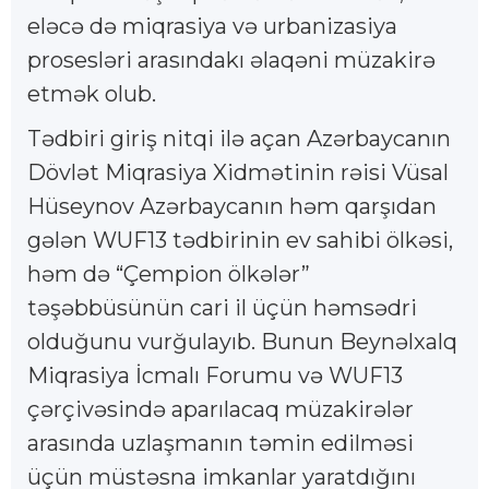
eləcə də miqrasiya və urbanizasiya
prosesləri arasındakı əlaqəni müzakirə
etmək olub.
Tədbiri giriş nitqi ilə açan Azərbaycanın
Dövlət Miqrasiya Xidmətinin rəisi Vüsal
Hüseynov Azərbaycanın həm qarşıdan
gələn WUF13 tədbirinin ev sahibi ölkəsi,
həm də “Çempion ölkələr”
təşəbbüsünün cari il üçün həmsədri
olduğunu vurğulayıb. Bunun Beynəlxalq
Miqrasiya İcmalı Forumu və WUF13
çərçivəsində aparılacaq müzakirələr
arasında uzlaşmanın təmin edilməsi
üçün müstəsna imkanlar yaratdığını