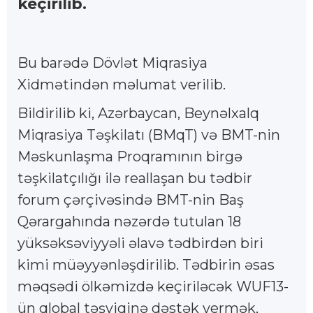
keçirilib.
Bu barədə Dövlət Miqrasiya
Xidmətindən məlumat verilib.
Bildirilib ki, Azərbaycan, Beynəlxalq
Miqrasiya Təşkilatı (BMqT) və BMT-nin
Məskunlaşma Proqramının birgə
təşkilatçılığı ilə reallaşan bu tədbir
forum çərçivəsində BMT-nin Baş
Qərargahında nəzərdə tutulan 18
yüksəksəviyyəli əlavə tədbirdən biri
kimi müəyyənləşdirilib. Tədbirin əsas
məqsədi ölkəmizdə keçiriləcək WUF13-
ün qlobal təşviqinə dəstək vermək,