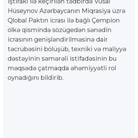
iştirakı ilə keçirilən tədbirdə Vüsal
Hüseynov Azərbaycanın Miqrasiya üzrə
Qlobal Paktın icrası ilə bağlı Çempion
ölkə qismində sözügedən sənədin
icrasının genişləndirilməsinə dair
təcrübəsini bölüşüb, texniki və maliyyə
dəstəyinin səmərəli istifadəsinin bu
məqsədə çatmaqda əhəmiyyətli rol
oynadığını bildirib.