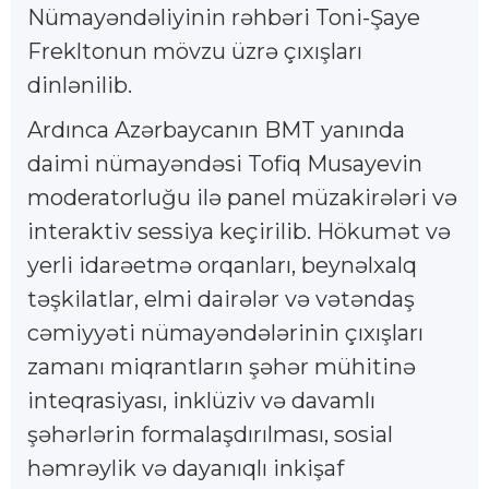
Nümayəndəliyinin rəhbəri Toni-Şaye
Frekltonun mövzu üzrə çıxışları
dinlənilib.
Ardınca Azərbaycanın BMT yanında
daimi nümayəndəsi Tofiq Musayevin
moderatorluğu ilə panel müzakirələri və
interaktiv sessiya keçirilib. Hökumət və
yerli idarəetmə orqanları, beynəlxalq
təşkilatlar, elmi dairələr və vətəndaş
cəmiyyəti nümayəndələrinin çıxışları
zamanı miqrantların şəhər mühitinə
inteqrasiyası, inklüziv və davamlı
şəhərlərin formalaşdırılması, sosial
həmrəylik və dayanıqlı inkişaf