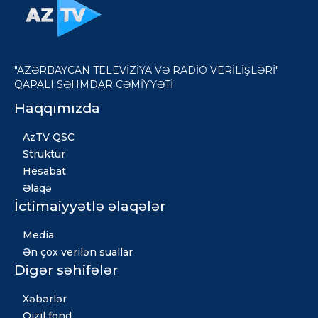
"AZƏRBAYCAN TELEVİZİYA VƏ RADİO VERİLİŞLƏRİ"
QAPALI SƏHMDAR CƏMİYYƏTİ
Haqqımızda
AzTV QSC
Struktur
Hesabat
Əlaqə
İctimaiyyətlə əlaqələr
Media
Ən çox verilən suallar
Digər səhifələr
Xəbərlər
Qızıl fond