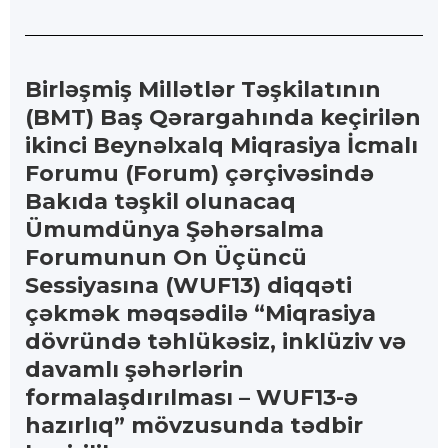
Birləşmiş Millətlər Təşkilatının
(BMT) Baş Qərargahında keçirilən
ikinci Beynəlxalq Miqrasiya İcmalı
Forumu (Forum) çərçivəsində
Bakıda təşkil olunacaq
Ümumdünya Şəhərsalma
Forumunun On Üçüncü
Sessiyasına (WUF13) diqqəti
çəkmək məqsədilə “Miqrasiya
dövründə təhlükəsiz, inklüziv və
davamlı şəhərlərin
formalaşdırılması – WUF13-ə
hazırlıq” mövzusunda tədbir