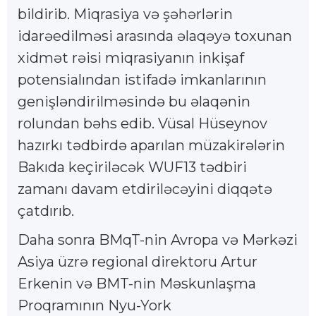
bildirib. Miqrasiya və şəhərlərin
idarəedilməsi arasında əlaqəyə toxunan
xidmət rəisi miqrasiyanın inkişaf
potensialından istifadə imkanlarının
genişləndirilməsində bu əlaqənin
rolundan bəhs edib. Vüsal Hüseynov
hazırkı tədbirdə aparılan müzakirələrin
Bakıda keçiriləcək WUF13 tədbiri
zamanı davam etdiriləcəyini diqqətə
çatdırıb.
Daha sonra BMqT-nin Avropa və Mərkəzi
Asiya üzrə regional direktoru Artur
Erkenin və BMT-nin Məskunlaşma
Proqramının Nyu-York