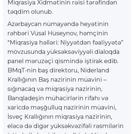
Miqrasiya Xidmətinin rəisi tərəfindən
təqdim olunub.
Azərbaycan nümayəndə heyətinin
rəhbəri Vüsal Hüseynov, həmçinin
“Miqrasiya həlləri: Niyyətdən fəaliyyətə”
mövzusunda yüksəksəviyyəli dialoqda
panel məruzəçi qismində iştirak edib.
BMqT-nin baş direktoru, Niderland
Krallığının Baş nazirinin müavini –
sığınacaq və miqrasiya nazirinin,
Banqladeşin mühacirlərin rifahı və
xaricdə məşğulluq nazirinin müavini,
İsveç Krallığının miqrasiya nazirinin,
eləcə də digər yüksəkvəzifəli rəsmilərin