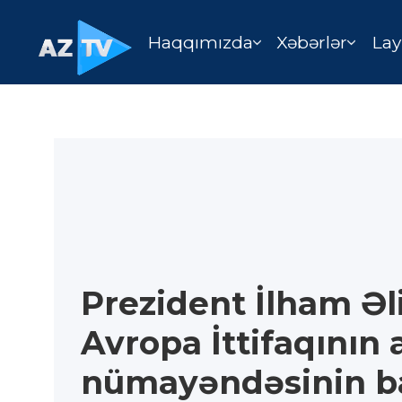
Haqqımızda
Xəbərlər
Lay
Prezident İlham Əl
Avropa İttifaqının a
nümayəndəsinin ba