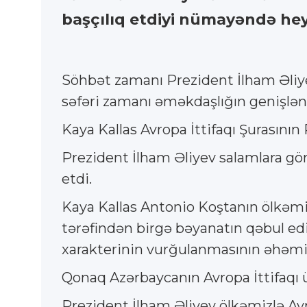
başçılıq etdiyi nümayəndə hey
Söhbət zamanı Prezident İlham Əliye
səfəri zamanı əməkdaşlığın genişləndi
Kaya Kallas Avropa İttifaqı Şurasının
Prezident İlham Əliyev salamlara gör
etdi.
Kaya Kallas Antonio Koştanın ölkəmiz
tərəfindən birgə bəyanatın qəbul edi
xarakterinin vurğulanmasının əhəmi
Qonaq Azərbaycanın Avropa İttifaqı 
Prezident İlham Əliyev ölkəmizlə Avrop