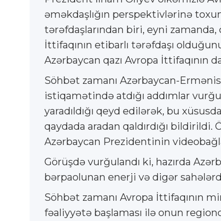
əməkdaşlığın perspektivlərinə toxund
tərəfdaşlarından biri, eyni zamanda
İttifaqının etibarlı tərəfdaşı olduğu
Azərbaycan qazı Avropa İttifaqının da
Söhbət zamanı Azərbaycan-Ermənista
istiqamətində atdığı addımlar vurğul
yaradıldığı qeyd edilərək, bu xüsusd
qaydada aradan qaldırdığı bildirildi. 
Azərbaycan Prezidentinin videobağlant
Görüşdə vurğulandı ki, hazırda Azərb
bərpaolunan enerji və digər sahələrd
Söhbət zamanı Avropa İttifaqının mi
fəaliyyətə başlaması ilə onun region