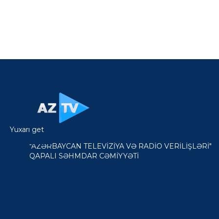
Yuxarı get
"AZƏRBAYCAN TELEVİZİYA VƏ RADİO VERİLİŞLƏRİ"
QAPALI SƏHMDAR CƏMİYYƏTİ