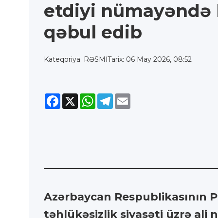
etdiyi nümayəndə 
qəbul edib
Kateqoriya: RƏSMİ
Tarix: 06 May 2026, 08:52
Facebook
X
WhatsApp
Telegram
Email
Azərbaycan Respublikasının Pre
təhlükəsizlik siyasəti üzrə al