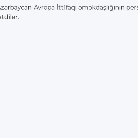
Azərbaycan-Avropa İttifaqı əməkdaşlığının persp
tdilər.