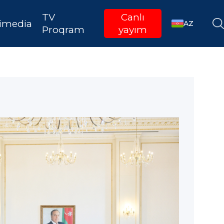
TV
Canlı
imedia
AZ
Proqram
yayım