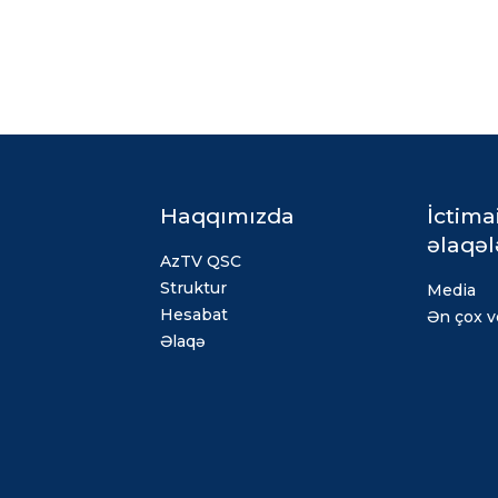
Haqqımızda
İctima
əlaqəl
AzTV QSC
Struktur
Media
Hesabat
Ən çox ve
Əlaqə