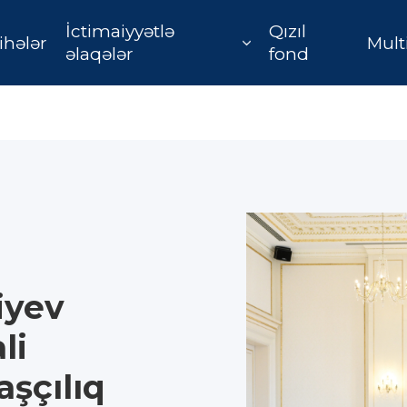
İctimaiyyətlə
Qızıl
ihələr
Mult
əlaqələr
fond
iyev
li
şçılıq