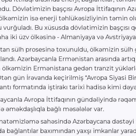
u. Dövlətimizin başçısı Avropa İttifaqının Az
, ölkəmizin isə enerji təhlükəsizliyinin təmi
nu vurğuladı. Bu xüsusda dövlətimizin başçısı q
ha iki üzv ölkəsinə - Almaniyaya və Avstriyaya
n sülh prosesinə toxunuldu, ölkəmizin sülh g
andı. Azərbaycanla Ermənistan arasında artıq 
a ölkəmizin Ermənistana gedən tranzit yüklərl
Ötən gün İrəvanda keçirilmiş “Avropa Siyasi Bir
ı formatında iştirakı tarixi hadisə kimi dəyər
aycanla Avropa İttifaqının gündəliyində rəqəms
ə əməkdaşlıqla bağlı məsələlər var.
natəmizləmə sahəsində Azərbaycana dəstəyi tə
da bağlantılar baxımından yaxşı imkanlar yara