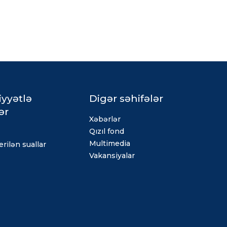
iyyətlə
Digər səhifələr
ər
Xəbərlər
Qızıl fond
Multimedia
rilən suallar
Vakansiyalar