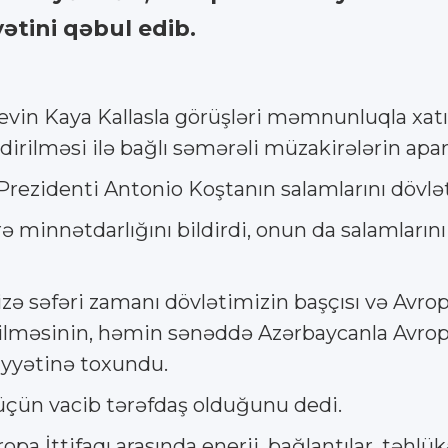
ətini qəbul edib.
vin Kaya Kallasla görüşləri məmnunluqla xatır
rilməsi ilə bağlı səmərəli müzakirələrin aparı
 Prezidenti Antonio Koştanın salamlarını dövlət
ə minnətdarlığını bildirdi, onun da salamları
ə səfəri zamanı dövlətimizin başçısı və Avropa
lməsinin, həmin sənəddə Azərbaycanla Avropa İ
yyətinə toxundu.
üçün vacib tərəfdaş olduğunu dedi.
a İttifaqı arasında enerji, bağlantılar, təhlük