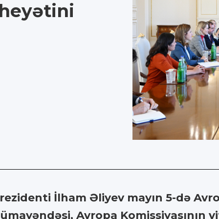
heyətini
zidenti İlham Əliyev mayın 5-də Avropa 
i nümayəndəsi, Avropa Komissiyasının vi