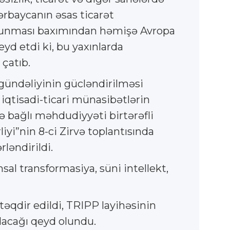
ərbaycanın əsas ticarət
n olunması baxımından həmişə Avropa
eyd etdi ki, bu yaxınlarda
 çatıb.
ündəliyinin gücləndirilməsi
iqtisadi-ticari münasibətlərin
ə bağlı məhdudiyyəti birtərəfli
liyi”nin 8-ci Zirvə toplantısında
ləndirildi.
al transformasiya, süni intellekt,
qdir edildi, TRIPP layihəsinin
dacağı qeyd olundu.