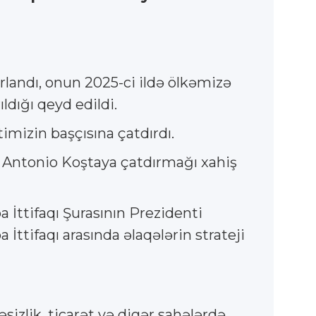
landı, onun 2025-ci ildə ölkəmizə
ldığı qeyd edildi.
imizin başçısına çatdırdı.
nı Antonio Koştaya çatdırmağı xahiş
 İttifaqı Şurasının Prezidenti
ttifaqı arasında əlaqələrin strateji
əsizlik, ticarət və digər sahələrdə