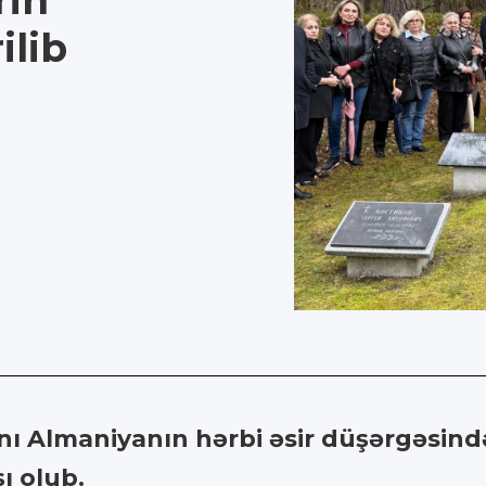
rin
ilib
ı Almaniyanın hərbi əsir düşərgəsind
şı olub.