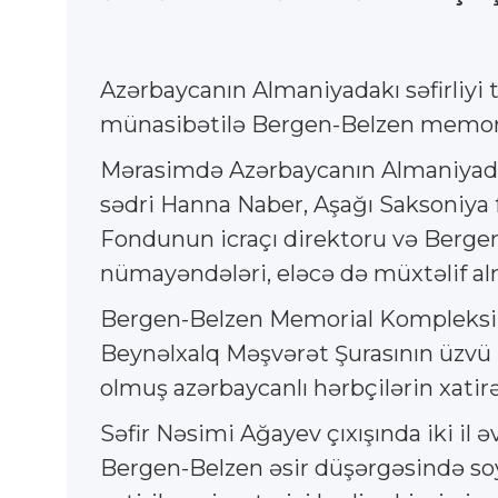
Azərbaycanın Almaniyadakı səfirliyi t
münasibətilə Bergen-Belzen memoria
Mərasimdə Azərbaycanın Almaniyadakı
sədri Hanna Naber, Aşağı Saksoniya f
Fondunun icraçı direktoru və Berge
nümayəndələri, eləcə də müxtəlif alm
Bergen-Belzen Memorial Kompleksin
Beynəlxalq Məşvərət Şurasının üzvü R
olmuş azərbaycanlı hərbçilərin xatir
Səfir Nəsimi Ağayev çıxışında iki il 
Bergen-Belzen əsir düşərgəsində soy