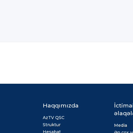
Haqqımızda
İctima
əlaqəl
AzTV QSC
Struktur
Media
Hesabat
Ən çox ve