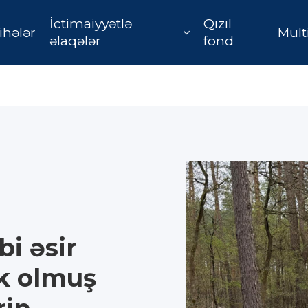
İctimaiyyətlə
Qızıl
ihələr
Mult
əlaqələr
fond
i əsir
k olmuş