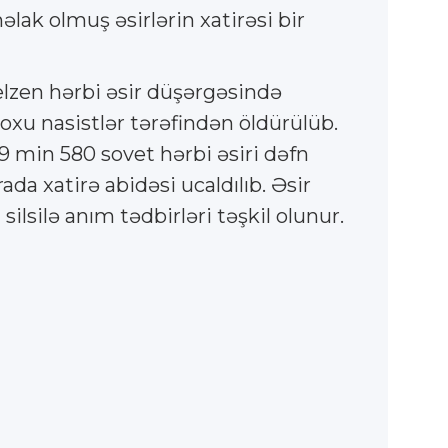
əlak olmuş əsirlərin xatirəsi bir
lzen hərbi əsir düşərgəsində
oxu nasistlər tərəfindən öldürülüb.
19 min 580 sovet hərbi əsiri dəfn
da xatirə abidəsi ucaldılıb. Əsir
ilsilə anım tədbirləri təşkil olunur.