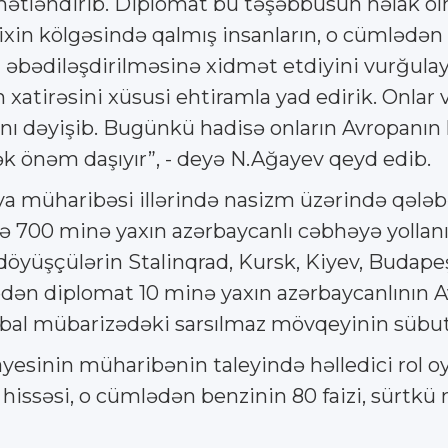
ymətləndirib. Diplomat bu təşəbbüsün həlak olm
ixin kölgəsində qalmış insanların, o cümlədən 
əbədiləşdirilməsinə xidmət etdiyini vurğulayı
in xatirəsini xüsusi ehtiramla yad edirik. Onla
nı dəyişib. Bugünkü hadisə onların Avropanın k
ək önəm daşıyır”, - deyə N.Ağayev qeyd edib.
nya müharibəsi illərində nasizm üzərində qə
də 700 minə yaxın azərbaycanlı cəbhəyə yollan
döyüşçülərin Stalinqrad, Kursk, Kiyev, Budape
edən diplomat 10 minə yaxın azərbaycanlının 
qlobal mübarizədəki sarsılmaz mövqeyinin sübu
esinin müharibənin taleyində həlledici rol oy
ssəsi, o cümlədən benzinin 80 faizi, sürtkü m