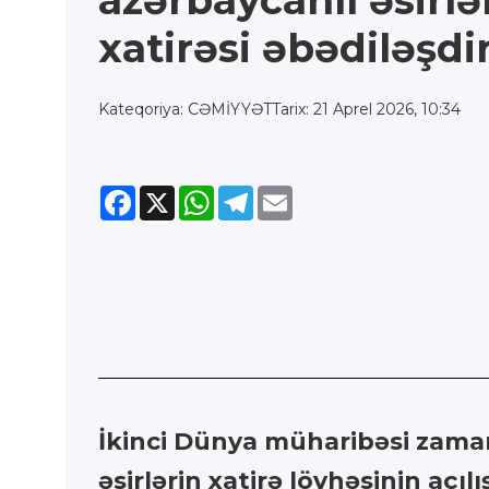
azərbaycanlı əsirlə
xatirəsi əbədiləşdir
Kateqoriya: CƏMİYYƏT
Tarix: 21 Aprel 2026, 10:34
Facebook
X
WhatsApp
Telegram
Email
İkinci Dünya müharibəsi zaman
əsirlərin xatirə lövhəsinin açılı