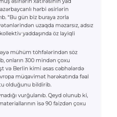
uş əsirlərin xatirəsinin yad
azərbaycanlı hərbi əsirlərin
b. “Bu gün biz buraya zorla
r vətənlərindən uzaqda məzarsız, adsız
ollektiv yaddaşında öz layiqli
ləbəyə mühüm töhfələrindən söz
ıb, onların 300 mindən çoxu
şt və Berlin kimi əsas cəbhələrdə
Avropa müqavimət hərəkatında fəal
tu olduğunu bildirib.
nadığı vurğulanıb. Qeyd olunub ki,
ateriallarının isə 90 faizdən çoxu