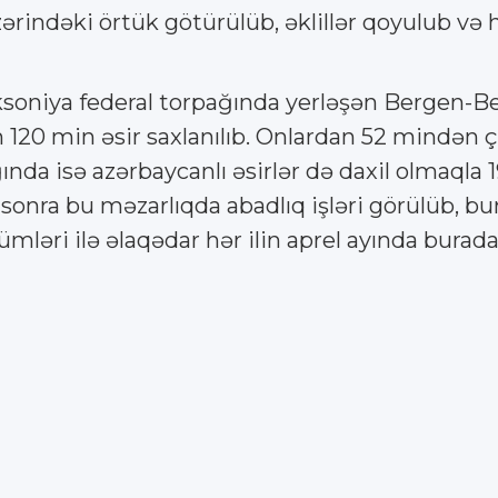
ərindəki örtük götürülüb, əklillər qoyulub və h
soniya federal torpağında yerləşən Bergen-Be
 120 min əsir saxlanılıb. Onlardan 52 mindən ç
nda isə azərbaycanlı əsirlər də daxil olmaqla 
nra bu məzarlıqda abadlıq işləri görülüb, bura
ləri ilə əlaqədar hər ilin aprel ayında burada s