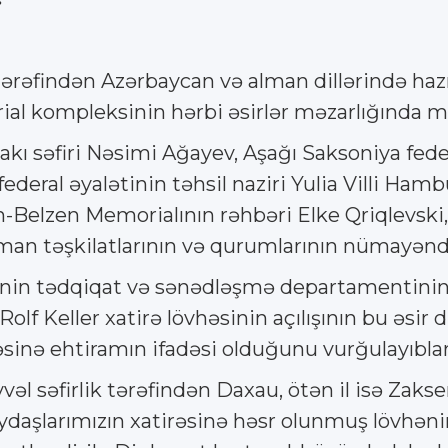
ərəfindən Azərbaycan və alman dillərində hazır
l kompleksinin hərbi əsirlər məzarlığında mə
 səfiri Nəsimi Ağayev, Aşağı Saksoniya feder
ederal əyalətinin təhsil naziri Yulia Villi Ha
n-Belzen Memorialının rəhbəri Elke Qriqlevsk
an təşkilatlarının və qurumlarının nümayəndəl
in tədqiqat və sənədləşmə departamentinin
olf Keller xatirə lövhəsinin açılışının bu əsi
əsinə ehtiramın ifadəsi olduğunu vurğulayıblar
əvvəl səfirlik tərəfindən Daxau, ötən il isə Za
daşlarımızın xatirəsinə həsr olunmuş lövhənin