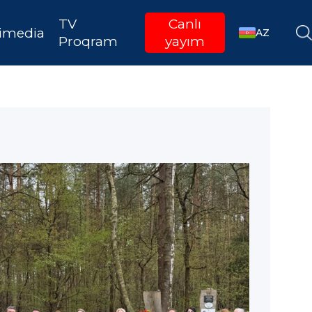
TV
Canlı
imedia
AZ
Proqram
yayım