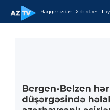
Haqqımızda
Xəbərlər
Lay
Bergen-Belzen hərb
düşərgəsində həla