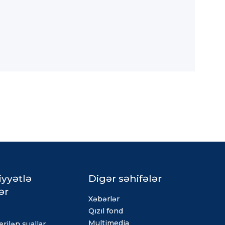
iyyətlə
Digər səhifələr
ər
Xəbərlər
Qızıl fond
Multimedia
rilən suallar