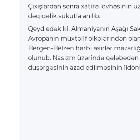
Çıxışlardan sonra xatirə lövhəsinin üz
dəqiqəlik sükutla anılıb.
Qeyd edək ki, Almaniyanın Aşağı Sak
Avropanın müxtəlif ölkələrindən olan
Bergen-Belzen hərbi əsirlər məzarlığı
olunub. Nasizm üzərində qələbədən so
düşərgəsinin azad edilməsinin ildönüm