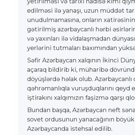
yetirilməsi və tarixi hadisə kimi qi
edilməsi ilə yanaşı, uzun müddət tar
unudulmamasına, onların xatirəsinin 
gətirilmiş azərbaycanlı hərbi əsirlər
və yaxınları ilə vidalaşmadan dünyası
yerlərini tutmaları baxımından yüks
Səfir Azərbaycan xalqının İkinci Dü
açaraq bildirib ki, müharibə dövrün
döyüşlərdə həlak olub. Azərbaycanlı 
qəhrəmanlıqla vuruşduqlarını qeyd 
iştirakını xalqımızın faşizmə qarşı 
Bundan başqa, Azərbaycan neft sənay
sovet ordusunun yanacağının böyük hi
Azərbaycanda istehsal edilib.