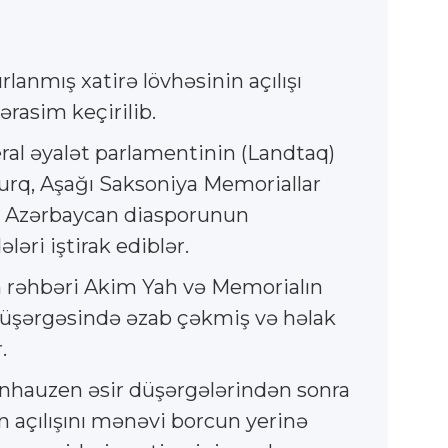
lanmış xatirə lövhəsinin açılışı
rasim keçirilib.
al əyalət parlamentinin (Landtaq)
mburq, Aşağı Saksoniya Memoriallar
i, Azərbaycan diasporunun
əri iştirak ediblər.
 rəhbəri Akim Yah və Memorialın
r düşərgəsində əzab çəkmiş və həlak
.
ksenhauzen əsir düşərgələrindən sonra
 açılışını mənəvi borcun yerinə