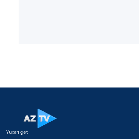
Yuxarı get