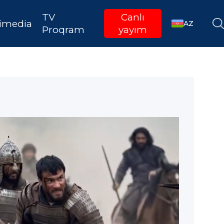
TV
Canlı
imedia
AZ
Proqram
yayım