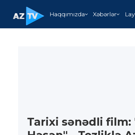
Haqqımızda
Xəbərlər
Lay
Tarixi sənədli film