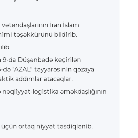
vətəndaşlarının İran İslam
imi təşəkkürünü bildirib.
lıb.
ın 9-da Düşənbədə keçirilən
25-də “AZAL” təyyarəsinin qəzaya
ktik addımlar atacaqlar.
 və nəqliyyat-logistika əməkdaşlığının
 üçün ortaq niyyət təsdiqlənib.