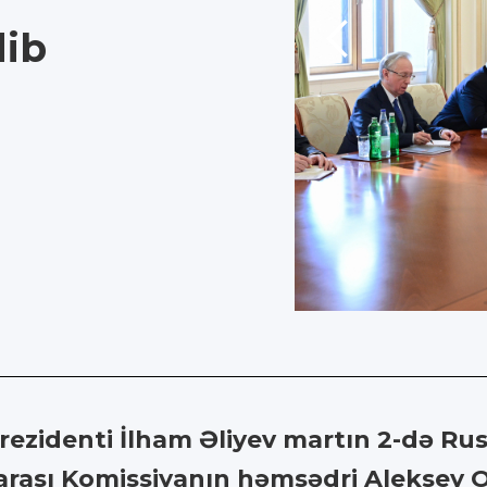
dib
ezidenti İlham Əliyev martın 2-də Ru
arası Komissiyanın həmsədri Aleksey 