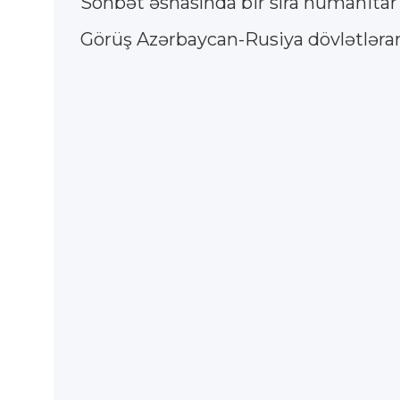
Söhbət əsnasında bir sıra humanitar
Görüş Azərbaycan-Rusiya dövlətlərara