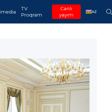
TV
Canlı
imedia
AZ
Proqram
yayım