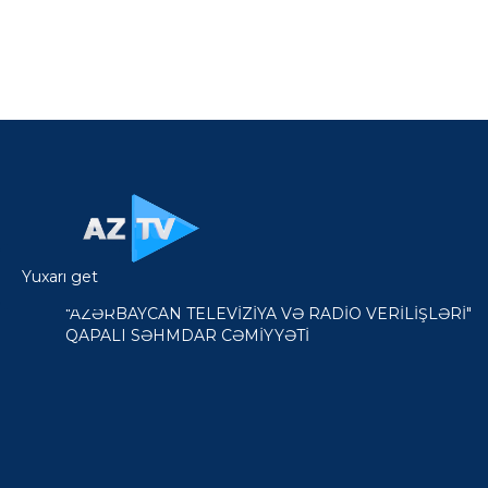
Yuxarı get
"AZƏRBAYCAN TELEVİZİYA VƏ RADİO VERİLİŞLƏRİ"
QAPALI SƏHMDAR CƏMİYYƏTİ