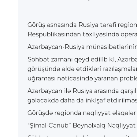
Görüş əsnasında Rusiya tərəfi regio
Respublikasından təxliyəsində oper
Azərbaycan-Rusiya münasibətlərinin gü
Söhbət zamanı qeyd edilib ki, Azərba
görüşündə əldə etdikləri razılaşmala
uğraması nəticəsində yaranan problem
Azərbaycan ilə Rusiya arasında qarşılı
gələcəkdə daha da inkişaf etdirilməsi
Görüşdə regionda nəqliyyat əlaqələrin
“Şimal-Cənub” Beynəlxalq Nəqliyyat D