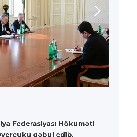
siya Federasiyası Hökuməti
Overçuku qəbul edib.