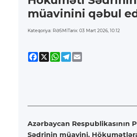
Hökuməti Sədrinin
müavinini qəbul e
Kateqoriya: RƏSMİ
Tarix: 03 Mart 2026, 10:12
Facebook
X
WhatsApp
Telegram
Email
Azərbaycan Respublikasının Pr
Sədrinin müavini, Hökumətlər