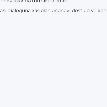
 məsələlər də müzakirə edilib.
sı dialoquna xas olan ənənəvi dostluq və kons