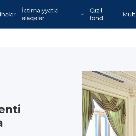
İctimaiyyətlə
Qızıl
ihələr
Mult
əlaqələr
fond
enti
a