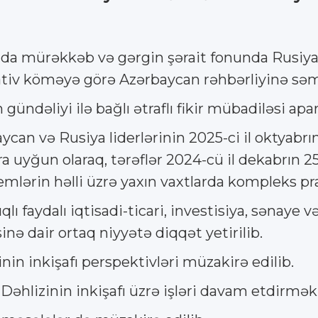
nda mürəkkəb və gərgin şərait fonunda Rusiya 
ativ köməyə görə Azərbaycan rəhbərliyinə səm
ndəliyi ilə bağlı ətraflı fikir mübadiləsi aparı
ycan və Rusiya liderlərinin 2025-ci il oktyabr
ra uyğun olaraq, tərəflər 2024-cü il dekabrın 
lərin həlli üzrə yaxın vaxtlarda kompleks pra
qlı faydalı iqtisadi-ticari, investisiya, sənaye
nə dair ortaq niyyətə diqqət yetirilib.
in inkişafı perspektivləri müzakirə edilib.
əhlizinin inkişafı üzrə işləri davam etdirmək