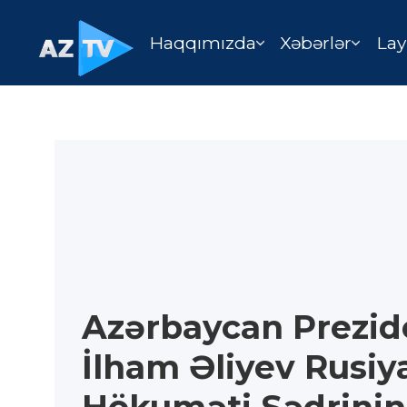
Haqqımızda
Xəbərlər
Lay
Azərbaycan Prezid
İlham Əliyev Rusiy