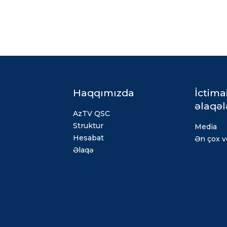
Haqqımızda
İctima
əlaqəl
AzTV QSC
Struktur
Media
Hesabat
Ən çox ve
Əlaqə