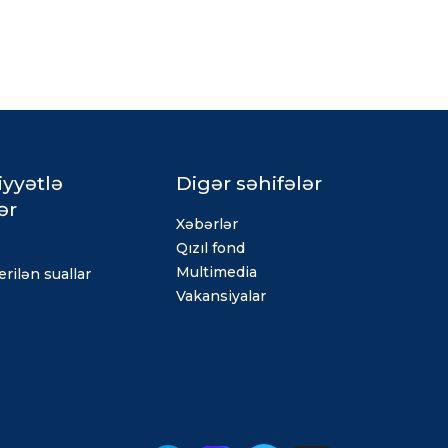
iyyətlə
Digər səhifələr
ər
Xəbərlər
Qızıl fond
Multimedia
rilən suallar
Vakansiyalar