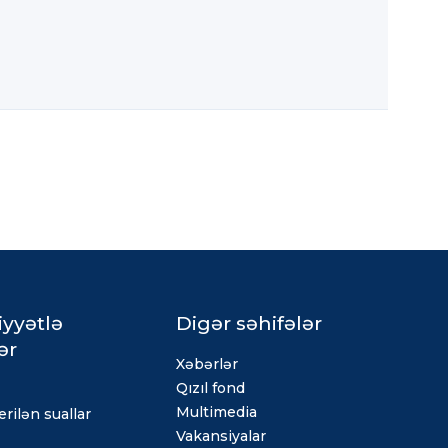
iyyətlə
Digər səhifələr
ər
Xəbərlər
Qızıl fond
Multimedia
rilən suallar
Vakansiyalar