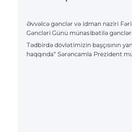
Əvvəlcə gənclər və idman naziri Fər
Gəncləri Günü münasibətilə gənclər
Tədbirdə dövlətimizin başçısının yan
haqqında” Sərəncamla Prezident mük