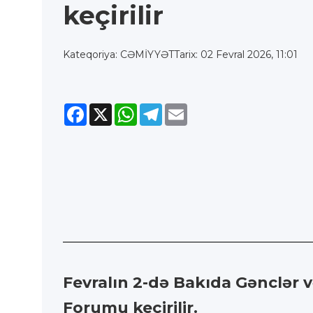
keçirilir
Kateqoriya: CƏMİYYƏT
Tarix: 02 Fevral 2026, 11:01
Facebook
X
WhatsApp
Telegram
Email
Fevralın 2-də Bakıda Gənclər və
Forumu keçirilir.