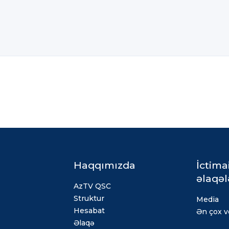
Haqqımızda
İctima
əlaqəl
AzTV QSC
Struktur
Media
Hesabat
Ən çox ve
Əlaqə