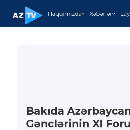
Haqqımızda
Xəbərlər
Lay
Bakıda Azərbayca
Gənclərinin XI Fo