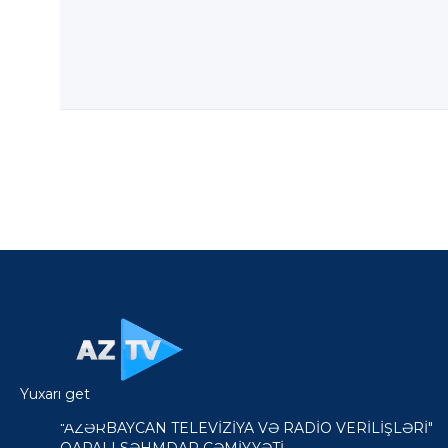
Yuxarı get
"AZƏRBAYCAN TELEVİZİYA VƏ RADİO VERİLİŞLƏRİ"