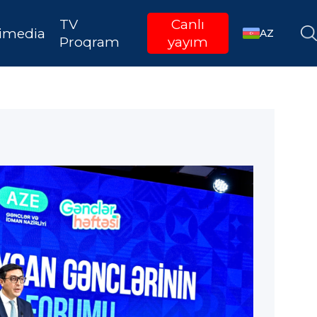
TV
Canlı
imedia
AZ
Proqram
yayım