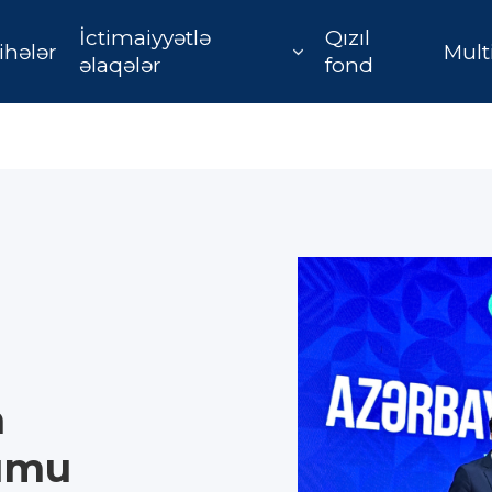
İctimaiyyətlə
Qızıl
ihələr
Mult
əlaqələr
fond
n
rumu