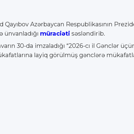
id Qayıbov Azərbaycan Respublikasının Prezid
ə ünvanladığı
müraciəti
səsləndirib.
varın 30-da imzaladığı “2026-cı il Gənclər üç
afatlarına layiq görülmüş gənclərə mükafatl