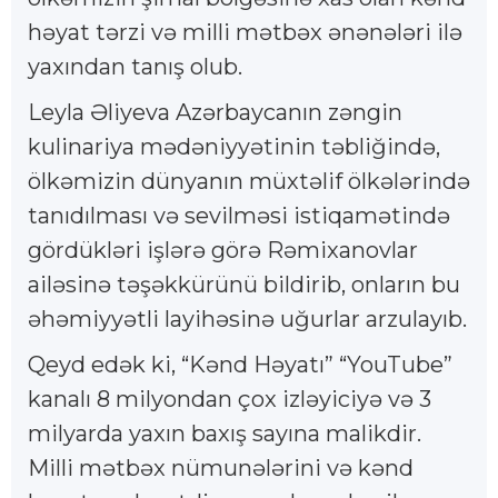
həyat tərzi və milli mətbəx ənənələri ilə
yaxından tanış olub.
Leyla Əliyeva Azərbaycanın zəngin
kulinariya mədəniyyətinin təbliğində,
ölkəmizin dünyanın müxtəlif ölkələrində
tanıdılması və sevilməsi istiqamətində
gördükləri işlərə görə Rəmixanovlar
ailəsinə təşəkkürünü bildirib, onların bu
əhəmiyyətli layihəsinə uğurlar arzulayıb.
Qeyd edək ki, “Kənd Həyatı” “YouTube”
kanalı 8 milyondan çox izləyiciyə və 3
milyarda yaxın baxış sayına malikdir.
Milli mətbəx nümunələrini və kənd