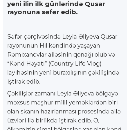
yeni ilin ilk günlərində Qusar
rayonuna səfər edib.
Səfər çərçivəsində Leyla Əliyeva Qusar
rayonunun Hil kəndində yaşayan
Rəmixanovlar ailəsinin qonağı olub və
“Kənd Həyatı” (Country Life Vlog)
layihəsinin yeni buraxılışının çəkilişində
iştirak edib.
Çəkilişlər zamanı Leyla Əliyeva bölgəyə
məxsus məşhur milli yeməklərdən biri
olan skanın hazırlanması prosesində ailə
üzvləri ilə birlikdə iştirak edib. O,
ölkəmizin şimal bölgəsinə xas olan kənd