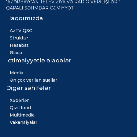
"AZƏRBAYCAN TELEVİZİYA VƏ RADİO VERİLİŞLƏRİ"
QAPALI SƏHMDAR CƏMİYYƏTİ
Haqqımızda
AzTV QSC
Struktur
Hesabat
Əlaqə
İctimaiyyətlə əlaqələr
Media
Ən çox verilən suallar
Digər səhifələr
Xəbərlər
Qızıl fond
Multimedia
Vakansiyalar