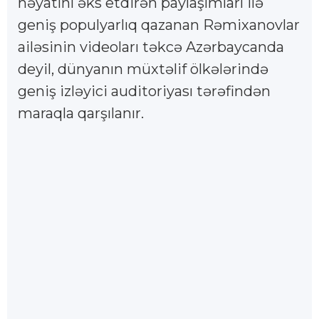
həyatını əks etdirən paylaşımları ilə
geniş populyarlıq qazanan Rəmixanovlar
ailəsinin videoları təkcə Azərbaycanda
deyil, dünyanın müxtəlif ölkələrində
geniş izləyici auditoriyası tərəfindən
maraqla qarşılanır.