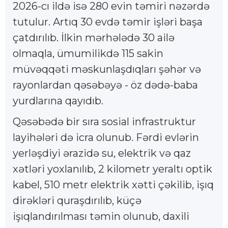
2026-cı ildə isə 280 evin təmiri nəzərdə
tutulur. Artıq 30 evdə təmir işləri başa
çatdırılıb. İlkin mərhələdə 30 ailə
olmaqla, ümumilikdə 115 sakin
müvəqqəti məskunlaşdıqları şəhər və
rayonlardan qəsəbəyə - öz dədə-baba
yurdlarına qayıdıb.
Qəsəbədə bir sıra sosial infrastruktur
layihələri də icra olunub. Fərdi evlərin
yerləşdiyi ərazidə su, elektrik və qaz
xətləri yoxlanılıb, 2 kilometr yeraltı optik
kabel, 510 metr elektrik xətti çəkilib, işıq
dirəkləri quraşdırılıb, küçə
işıqlandırılması təmin olunub, daxili