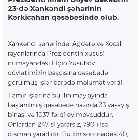
23-də Xankəndi şəhərinin
Kərkicahan qəsəbəsində olub.
Xankəndi şəhərində, Ağdərə və Xocalı
rayonlarında Prezidentin xüsusi
nümayəndəsi Elçin Yusubov
dövlətimizin başçısına qəsəbədə
görülmüş işlər barədə məlumat verdi.
Təmir işlərinə bu ilin may ayında
başlanılmış qəsəbədə hazırda 33 yaşayış
binası və 1037 fərdi ev mövcuddur.
Onlardan 247-si yararsız, 790-ı isə
qismən yararlıdır. Bu ilin sonunadək 40,