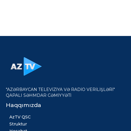
"AZƏRBAYCAN TELEVİZİYA VƏ RADİO VERİLİŞLƏRİ"
QAPALI SƏHMDAR CƏMİYYƏTİ
Haqqımızda
AzTV QSC
Struktur
Hesabat