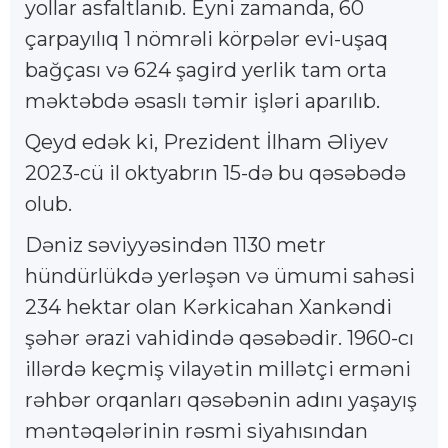
yollar asfaltlanıb. Eyni zamanda, 60
çarpayılıq 1 nömrəli körpələr evi-uşaq
bağçası və 624 şagird yerlik tam orta
məktəbdə əsaslı təmir işləri aparılıb.
Qeyd edək ki, Prezident İlham Əliyev
2023-cü il oktyabrın 15-də bu qəsəbədə
olub.
Dəniz səviyyəsindən 1130 metr
hündürlükdə yerləşən və ümumi sahəsi
234 hektar olan Kərkicahan Xankəndi
şəhər ərazi vahidində qəsəbədir. 1960-cı
illərdə keçmiş vilayətin millətçi erməni
rəhbər orqanları qəsəbənin adını yaşayış
məntəqələrinin rəsmi siyahısından