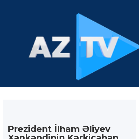
Prezident İlham Əliyev
Xankəndinin Kərkicahan