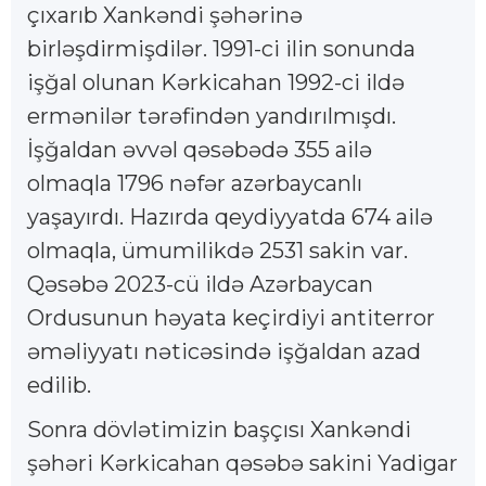
çıxarıb Xankəndi şəhərinə
birləşdirmişdilər. 1991-ci ilin sonunda
işğal olunan Kərkicahan 1992-ci ildə
ermənilər tərəfindən yandırılmışdı.
İşğaldan əvvəl qəsəbədə 355 ailə
olmaqla 1796 nəfər azərbaycanlı
yaşayırdı. Hazırda qeydiyyatda 674 ailə
olmaqla, ümumilikdə 2531 sakin var.
Qəsəbə 2023-cü ildə Azərbaycan
Ordusunun həyata keçirdiyi antiterror
əməliyyatı nəticəsində işğaldan azad
edilib.
Sonra dövlətimizin başçısı Xankəndi
şəhəri Kərkicahan qəsəbə sakini Yadigar