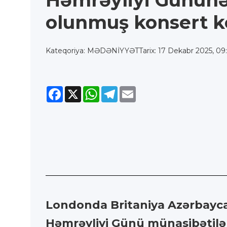
Həmrəyliyi Gününə
olunmuş konsert ke
Kateqoriya: MƏDƏNİYYƏT
Tarix: 17 Dekabr 2025, 09
Facebook
X
WhatsApp
Telegram
Email
Londonda Britaniya Azərbaycan
Həmrəyliyi Günü münasibətilə t