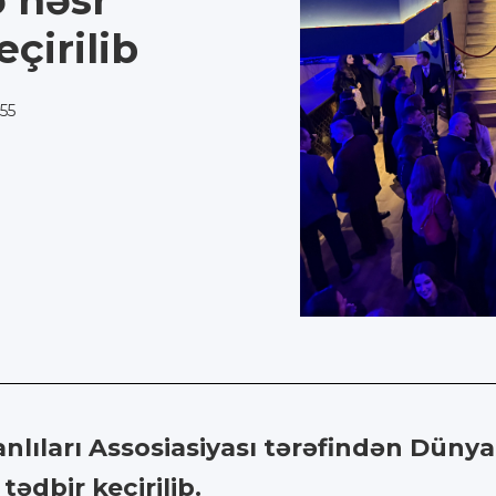
 həsr
çirilib
:55
lıları Assosiasiyası tərəfindən Dünya
ədbir keçirilib.