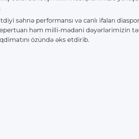
.
tdiyi səhnə performansı və canlı ifaları dias
n repertuarı həm milli-mədəni dəyərlərimizin 
qdimatını özündə əks etdirib.