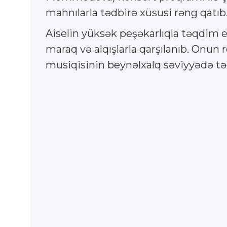
mahnılarla tədbirə xüsusi rəng qatıb
Aiselin yüksək peşəkarlıqla təqdim e
maraq və alqışlarla qarşılanıb. Onu
musiqisinin beynəlxalq səviyyədə tə