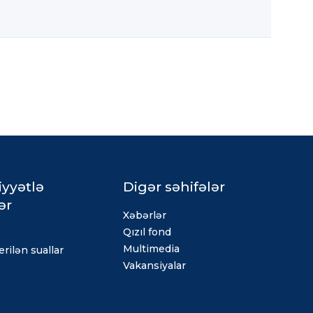
iyyətlə
Digər səhifələr
ər
Xəbərlər
Qızıl fond
Multimedia
rilən suallar
Vakansiyalar