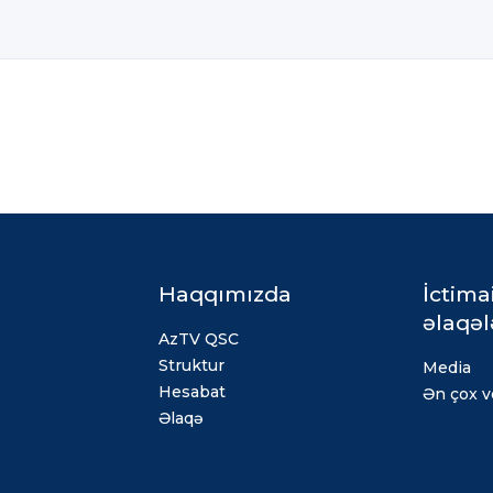
Haqqımızda
İctima
əlaqəl
AzTV QSC
Struktur
Media
Hesabat
Ən çox ve
Əlaqə