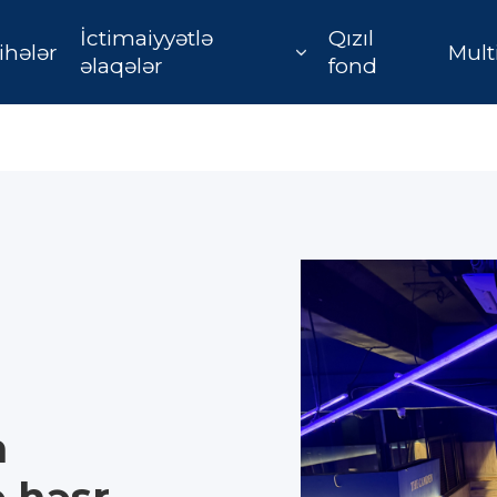
İctimaiyyətlə
Qızıl
ihələr
Mult
əlaqələr
fond
n