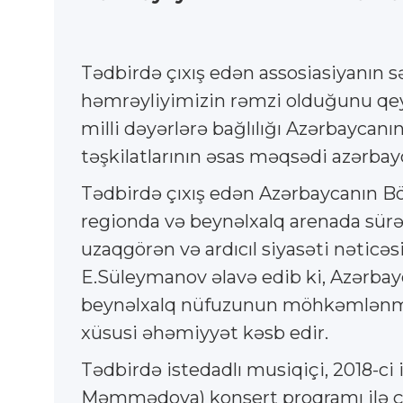
Tədbirdə çıxış edən assosiasiyanın s
həmrəyliyimizin rəmzi olduğunu qeyd e
milli dəyərlərə bağlılığı Azərbaycan
təşkilatlarının əsas məqsədi azərbayc
Tədbirdə çıxış edən Azərbaycanın Bö
regionda və beynəlxalq arenada sürət
uzaqgörən və ardıcıl siyasəti nəticə
E.Süleymanov əlavə edib ki, Azərbay
beynəlxalq nüfuzunun möhkəmlənməsi
xüsusi əhəmiyyət kəsb edir.
Tədbirdə istedadlı musiqiçi, 2018-ci
Məmmədova) konsert proqramı ilə çıxı