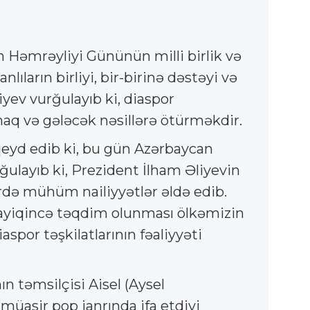
n Həmrəyliyi Gününün milli birlik və
ıların birliyi, bir-birinə dəstəyi və
yev vurğulayıb ki, diaspor
umaq və gələcək nəsillərə ötürməkdir.
qeyd edib ki, bu gün Azərbaycan
ğulayıb ki, Prezident İlham Əliyevin
ərdə mühüm nailiyyətlər əldə edib.
layiqincə təqdim olunması ölkəmizin
r təşkilatlarının fəaliyyəti
n təmsilçisi Aisel (Aysel
müasir pop janrında ifa etdiyi