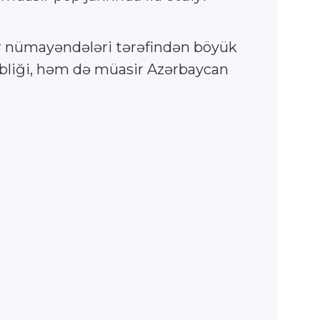
por nümayəndələri tərəfindən böyük
təbliği, həm də müasir Azərbaycan