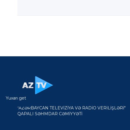
Yuxarı get
"AZƏRBAYCAN TELEVİZİYA VƏ RADİO VERİLİŞLƏRİ"
QAPALI SƏHMDAR CƏMİYYƏTİ