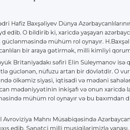
ədri Hafiz Baxşəliyev Dünya Azərbaycanlılarını
dib. O bildirib ki, xaricdə yaşayan azərbaycanl
ın güclənməsində mühüm rol oynayır. H.Baxşəli
anlıları bir araya gətirmək, milli kimliyi qor
yük Britaniyadakı səfiri Elin Süleymanov isə 
lə güclənən, nüfuzu artan bir dövlətdir. O vur
sində ölkəmiz siyasi, iqtisadi və mədəni sahəl
can mədəniyyətinin inkişafı və onun xaricdə 
ndə mühüm rol oynayır və bu baxımdan diaspo
 il Avroviziya Mahnı Müsabiqəsində Azərbaycanı
ş edib. Sənətçi milli musiqilərimizlə yanaşı, 