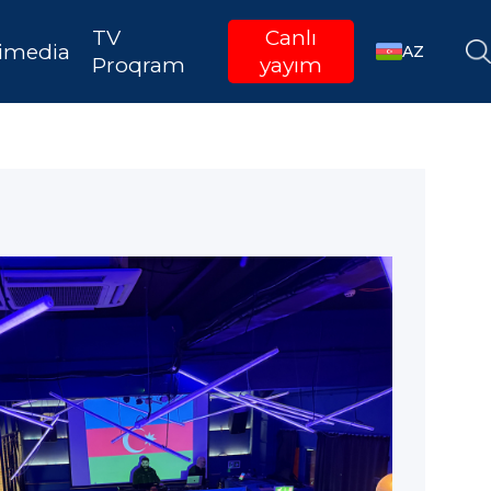
TV
Canlı
imedia
AZ
Proqram
yayım