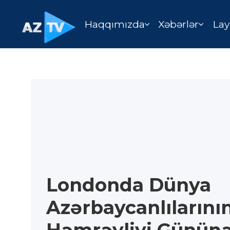
Haqqımızda
Xəbərlər
Lay
Londonda Dünya
Azərbaycanlılarını