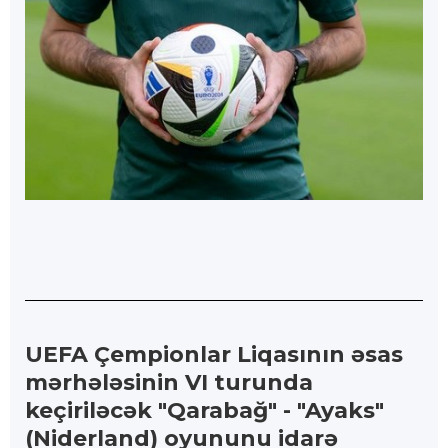
UEFA Çempionlar Liqasının əsas
mərhələsinin VI turunda
keçiriləcək "Qarabağ" - "Ayaks"
(Niderland) oyununu idarə