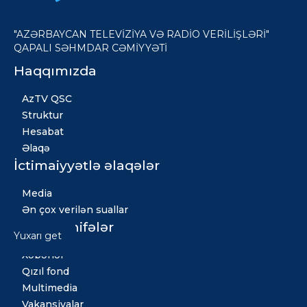
"AZƏRBAYCAN TELEVİZİYA VƏ RADİO VERİLİŞLƏRİ"
QAPALI SƏHMDAR CƏMİYYƏTİ
Haqqımızda
AzTV QSC
Struktur
Hesabat
Əlaqə
İctimaiyyətlə əlaqələr
Media
Ən çox verilən suallar
Digər səhifələr
Yuxarı get
Xəbərlər
Qızıl fond
Multimedia
Vakansiyalar