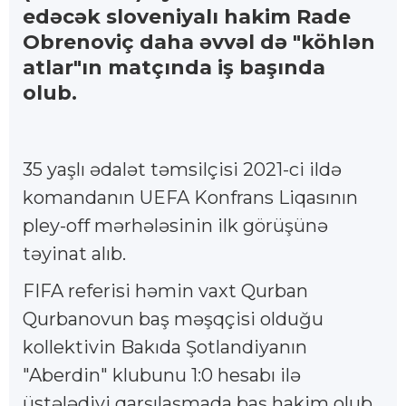
edəcək sloveniyalı hakim Rade
Obrenoviç daha əvvəl də "köhlən
atlar"ın matçında iş başında
olub.
35 yaşlı ədalət təmsilçisi 2021-ci ildə
komandanın UEFA Konfrans Liqasının
pley-off mərhələsinin ilk görüşünə
təyinat alıb.
FIFA referisi həmin vaxt Qurban
Qurbanovun baş məşqçisi olduğu
kollektivin Bakıda Şotlandiyanın
"Aberdin" klubunu 1:0 hesabı ilə
üstələdiyi qarşılaşmada baş hakim olub.