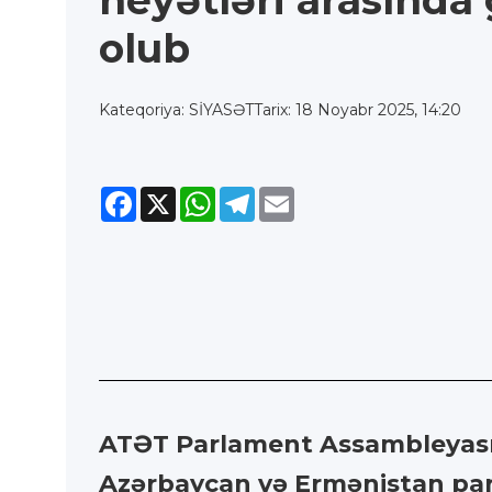
heyətləri arasında
olub
Kateqoriya: SİYASƏT
Tarix: 18 Noyabr 2025, 14:20
Facebook
X
WhatsApp
Telegram
Email
ATƏT Parlament Assambleyasını
Azərbaycan və Ermənistan parl