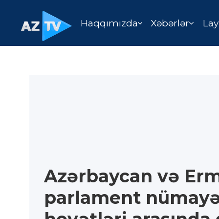
Haqqımızda
Xəbərlər
Lay
Azərbaycan və Erm
parlament nümay