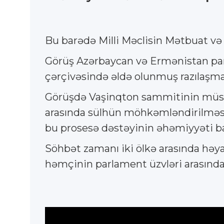
Bu barədə Milli Məclisin Mətbuat və
Görüş Azərbaycan və Ermənistan parl
çərçivəsində əldə olunmuş razılaşma
Görüşdə Vaşinqton sammitinin müsbət
arasında sülhün möhkəmləndirilməsi 
bu prosesə dəstəyinin əhəmiyyəti bar
Söhbət zamanı iki ölkə arasında həya
həmçinin parlament üzvləri arasında 