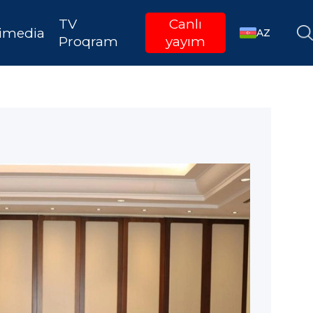
TV
Canlı
imedia
AZ
Proqram
yayım