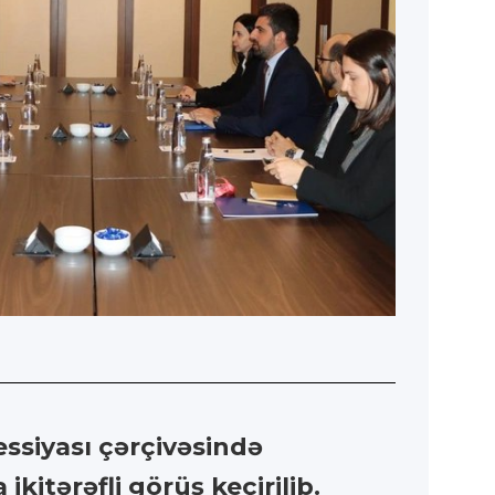
ssiyası çərçivəsində
itərəfli görüş keçirilib.