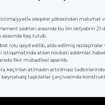
 ictimaiyyətlə əlaqələr şöbəsindən məlumat ve
ament sədrləri arasında bu ilin oktyabrın 21
 əsasında baş tutub.
 rolu qeyd edilib, əldə edilmiş razılaşmala
istiqamətində atılan növbəti addımlar, habelə
ədə fikir mübadiləsi aparılıb.
ta keçirilən etimadın artırılması tədbirlərind
beynəlxalq təşkilatlar çərçivəsində konstrukti