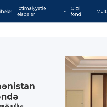
İctimaiyyətlə
Qızıl
ihələr
Mult
əlaqələr
fond
ənistan
əndə