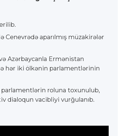
rilib.
-də Cenevrədə aparılmış müzakirələr
r və Azərbaycanla Ermənistan
 hər iki ölkənin parlamentlərinin
ə parlamentlərin roluna toxunulub,
v dialoqun vacibliyi vurğulanıb.