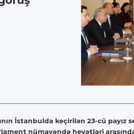
 görüş
n İstanbulda keçirilən 23-cü payız se
ament nümayəndə heyətləri arasında ik