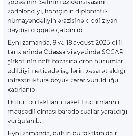
şöbəsinin, Səfirin rezidensiyasının
zədələndiyi, həmçinin diplomatik
nümayəndəliyin ərazisinə ciddi ziyan
dəydiyi diqqətə çatdırılıb.
Eyni zamanda, 8 və 18 avqust 2025-ci il
tarixlərində Odessa vilayətində SOCAR
şirkətinin neft bazasına dron hücumları
edildiyi, nəticədə işçilərin xəsarət aldığı
infrastruktura böyük zərər vurulduğu
xatırlanıb.
Bütün bu faktların, raket hücumlarının
məqsədli olması barədə suallar yaratdığı
vurğulanıb.
Eyni zamanda, bütün bu faktlara dair