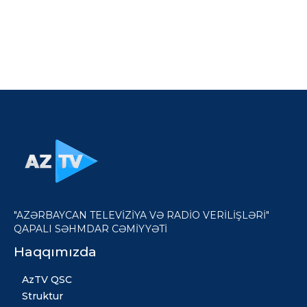
"AZƏRBAYCAN TELEVİZİYA VƏ RADİO VERİLİŞLƏRİ"
QAPALI SƏHMDAR CƏMİYYƏTİ
Haqqımızda
AzTV QSC
Struktur