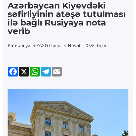
Azərbaycan Kiyevdəki
səfirliyinin atəşə tutulması
ilə bağlı Rusiyaya nota
verib
Kateqoriya: SİYASƏT
Tarix: 14 Noyabr 2025, 16:16
Facebook
X
WhatsApp
Telegram
Email