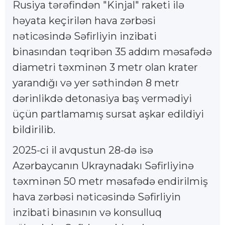
Rusiya tərəfindən "Kinjal" raketi ilə
həyata keçirilən hava zərbəsi
nəticəsində Səfirliyin inzibati
binasından təqribən 35 addım məsafədə
diametri təxminən 3 metr olan krater
yarandığı və yer səthindən 8 metr
dərinlikdə detonasiya baş vermədiyi
üçün partlamamış sursat aşkar edildiyi
bildirilib.
2025-ci il avqustun 28-də isə
Azərbaycanın Ukraynadakı Səfirliyinə
təxminən 50 metr məsafədə endirilmiş
hava zərbəsi nəticəsində Səfirliyin
inzibati binasının və konsulluq