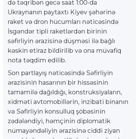
də təqribən gecə saat 1:00-da
Ukraynanın paytaxtı Kiyev şəhərinə
raket və dron hücumları nəticəsində
İsgəndər tipli raketlərdən birinin
səfirliyin ərazisinə düşməsi ilə bağlı
kəskin etiraz bildirilib və ona müvafiq
nota təqdim edilib.
Son partlayış nəticəsində Səfirliyin
ərazisinin hasarının bir hissəsinin
tamamilə dağıldığı, konstruksiyaların,
xidməti avtomobillərin, inzibati binanın
və Səfirliyin konsulluq şöbəsinin
zədələndiyi, həmçinin diplomatik
nümayəndəliyin ərazisinə ciddi ziyan