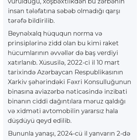
vurulduğu, xoşbəxtlikdən bu zərbənin
insan tələfatına səbəb olmadığı qarşı
tərəfə bildirilib.
Beynəlxalq hüququn norma və
prinsiplərinə zidd olan bu kimi raket
hücumlarının əvvəllər də baş verdiyi
xatırlanıb. Xüsusilə, 2022-ci il 10 mart
tarixində Azərbaycan Respublikasının
Xarkiv şəhərindəki Fəxri Konsulluğunun
binasına aviazərbə nəticəsində inzibati
binanın ciddi dağıntılara məruz qaldığı
və xidməti avtomobilin yararsız hala
düşdüyü qeyd edilib.
Bununla yanaşı, 2024-cü il yanvarın 2-də