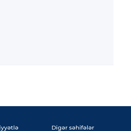
iyyətlə
Digər səhifələr