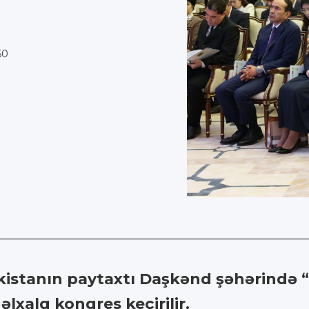
50
əkistanın paytaxtı Daşkənd şəhərində 
lxalq konqres keçirilir.