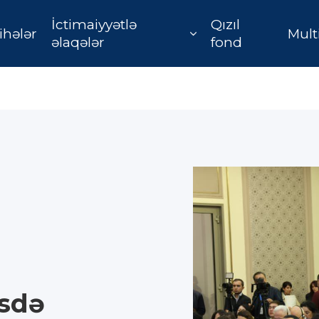
İctimaiyyətlə
Qızıl
ihələr
Mult
əlaqələr
fond
sdə