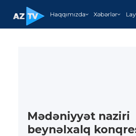
Haqqımızda
Xəbərlər
Lay
Mədəniyyət naziri
beynəlxalq konqre