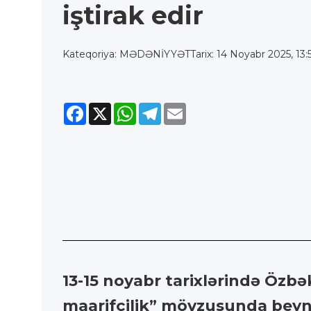
iştirak edir
Kateqoriya: MƏDƏNİYYƏT
Tarix: 14 Noyabr 2025, 13:
Facebook
X
WhatsApp
Telegram
Email
13-15 noyabr tarixlərində Özb
maarifçilik” mövzusunda beynə