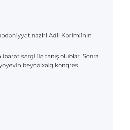
mədəniyyət naziri Adil Kərimlinin
barət sərgi ilə tanış olublar. Sonra
ziyoyevin beynəlxalq konqres