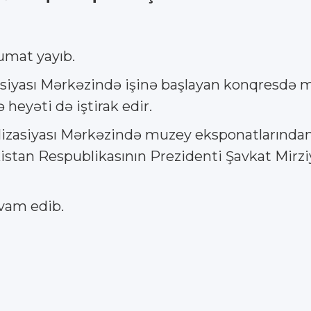
umat yayıb.
izasiyası Mərkəzində işinə başlayan konqresdə 
heyəti də iştirak edir.
vilizasiyası Mərkəzində muzey eksponatlarından i
əkistan Respublikasının Prezidenti Şavkat Mir
avam edib.