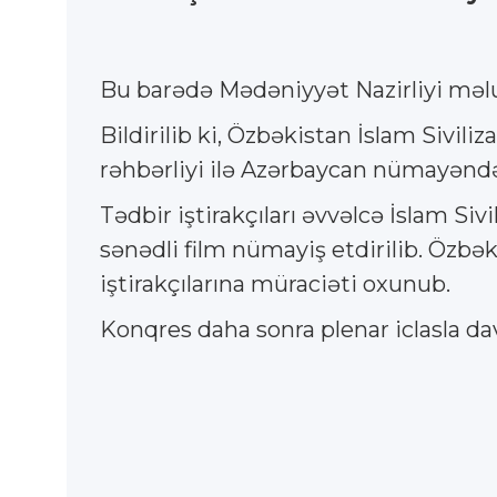
Bu barədə Mədəniyyət Nazirliyi məl
Bildirilib ki, Özbəkistan İslam Sivil
rəhbərliyi ilə Azərbaycan nümayəndə 
Tədbir iştirakçıları əvvəlcə İslam Si
sənədli film nümayiş etdirilib. Özb
iştirakçılarına müraciəti oxunub.
Konqres daha sonra plenar iclasla d