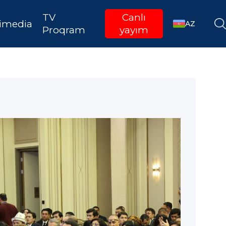
TV
Canlı
imedia
AZ
Proqram
yayım