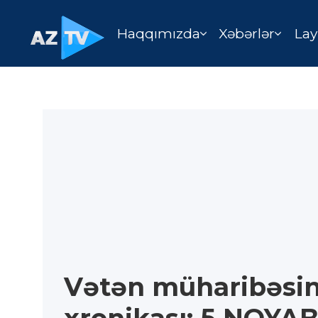
Haqqımızda
Xəbərlər
Lay
Vətən müharibəsin