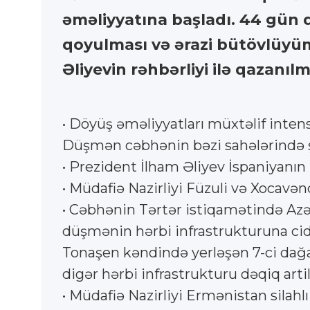
əməliyyatına başladı. 44 gün 
qoyulması və ərazi bütövlüyüm
Əliyevin rəhbərliyi ilə qazanıl
• Döyüş əməliyyatları müxtəlif inte
Düşmən cəbhənin bəzi sahələrində şə
• Prezident İlham Əliyev İspaniyanı
• Müdafiə Nazirliyi Füzuli və Xocavən
• Cəbhənin Tərtər istiqamətində Az
düşmənin hərbi infrastrukturuna cidd
Tonaşen kəndində yerləşən 7-ci dağatı
digər hərbi infrastrukturu dəqiq artill
• Müdafiə Nazirliyi Ermənistan sila