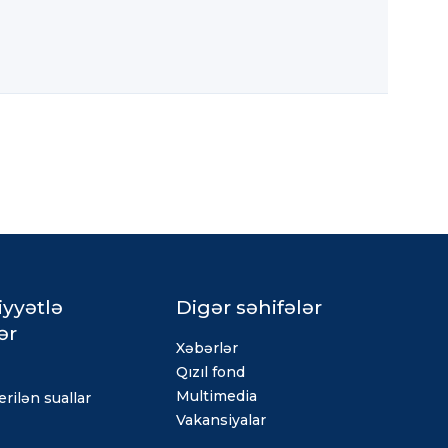
iyyətlə
Digər səhifələr
ər
Xəbərlər
Qızıl fond
Multimedia
rilən suallar
Vakansiyalar