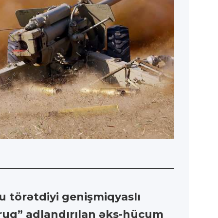
u törətdiyi genişmiqyaslı
ruq” adlandırılan əks-hücum