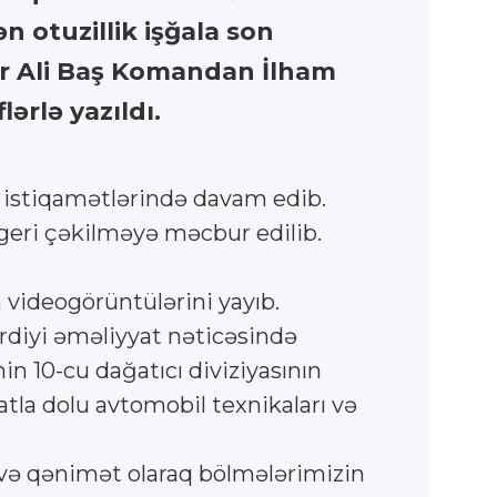
 otuzillik işğala son
ər Ali Baş Komandan İlham
ərlə yazıldı.
 istiqamətlərində davam edib.
geri çəkilməyə məcbur edilib.
n videogörüntülərini yayıb.
diyi əməliyyat nəticəsində
n 10-cu dağatıcı diviziyasının
atla dolu avtomobil texnikaları və
ı və qənimət olaraq bölmələrimizin