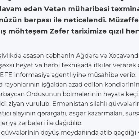
davam edən Vətən müharibəsi təxminən
üzün bərpası ilə nəticələndi. Müzəff
mış möhtəşəm Zəfər tariximizə qızıl hərfl
nsivlikdə əsasən cəbhənin Ağdərə və Xocavənd
xsi heyət və hərbi texnikada itkilər verərək 
n EFE informasiya agentliyinə müsahibə verib.
d rayonlarının işğaldan azad edilən kəndlərini
ərbaycan Ordusunun bölmələrinin həyata keçir
i ziyan vurulub. Ermənistan silahlı qüvvələrini
cı alayının qərargahı, əsgər kazarmaları, surs
eriya zərbələri ilə dağıdılıb.
hlı qüvvələrinin döyüş meydanında atıb qaçdığ