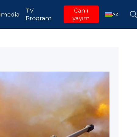
TV
Canlı
imedia
AZ
Proqram
yayım