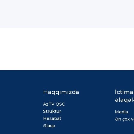
Haqqımızda
İctima
əlaqəl
AzTV QSC
Struktur
Media
Hesabat
Ən çox ve
Əlaqə