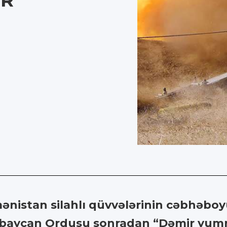
BR
mənistan silahlı qüvvələrinin cəbhəboy
ərbaycan Ordusu sonradan “Dəmir yum