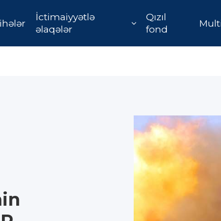
İctimaiyyətlə
Qızıl
ihələr
Mult
əlaqələr
fond
in