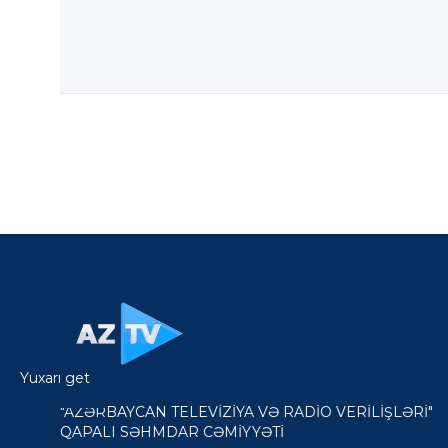
Yuxarı get
"AZƏRBAYCAN TELEVİZİYA VƏ RADİO VERİLİŞLƏRİ"
QAPALI SƏHMDAR CƏMİYYƏTİ