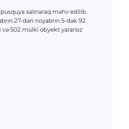
nu pusquya salınaraq məhv edilib.
abrın 27-dən noyabrın 5-dək 92
sı və 502 mülki obyekt yararsız