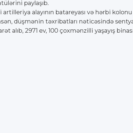
tülərini paylaşıb.
i artilleriya alayının batareyası və hərbi kolo
ən, düşmənin təxribatları nəticəsində senty
rət alıb, 2971 ev, 100 çoxmənzilli yaşayış bina