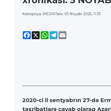
xronikası: 5 NOYA
Kateqoriya: MEDİA
Tarix: 05 Noyabr 2025, 11:33
Facebook
X
WhatsApp
Telegram
Email
2020-ci il sentyabrın 27-də Er
təxribatlara cavab olaraq Az