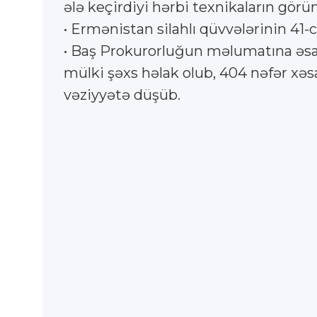
ələ keçirdiyi hərbi texnikaların görün
• Ermənistan silahlı qüvvələrinin 41-c
• Baş Prokurorluğun məlumatına əsas
mülki şəxs həlak olub, 404 nəfər xəsa
vəziyyətə düşüb.