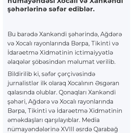
nümayəndəsi Xocalı və Xankəndi
şəhərlərinə səfər ediblər.
Bu barədə Xankəndi şəhərində, Ağdərə
və Xocalı rayonlarında Bərpa, Tikinti və
İdarəetmə Xidmətinin ictimaiyyətlə
əlaqələr şöbəsindən məlumat verilib.
Bildirilib ki, səfər çərçivəsində
jurnalistlər ilk olaraq Xocalının Əsgəran
qalasında olublar. Qonaqları Xankəndi
şəhəri, Ağdərə və Xocalı rayonlarında
Bərpa, Tikinti və İdarəetmə Xidmətinin
əməkdaşları qarşılayıblar. Media
nümayəndələrinə XVIII əsrdə Qarabağ