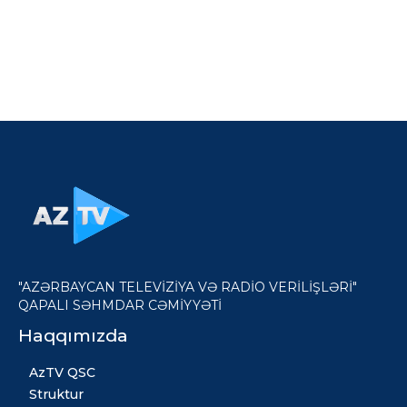
"AZƏRBAYCAN TELEVİZİYA VƏ RADİO VERİLİŞLƏRİ"
QAPALI SƏHMDAR CƏMİYYƏTİ
Haqqımızda
AzTV QSC
Struktur