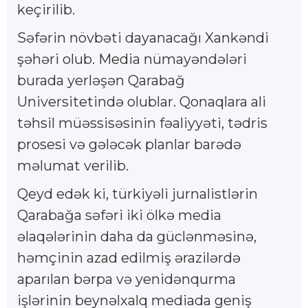
keçirilib.
Səfərin növbəti dayanacağı Xankəndi
şəhəri olub. Media nümayəndələri
burada yerləşən Qarabağ
Universitetində olublar. Qonaqlara ali
təhsil müəssisəsinin fəaliyyəti, tədris
prosesi və gələcək planlar barədə
məlumat verilib.
Qeyd edək ki, türkiyəli jurnalistlərin
Qarabağa səfəri iki ölkə media
əlaqələrinin daha da güclənməsinə,
həmçinin azad edilmiş ərazilərdə
aparılan bərpa və yenidənqurma
işlərinin beynəlxalq mediada geniş