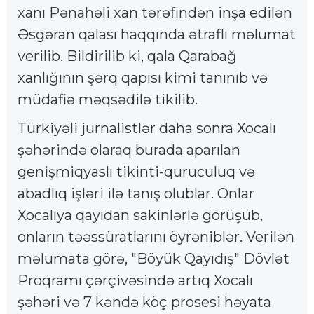
xanı Pənahəli xan tərəfindən inşa edilən
Əsgəran qalası haqqında ətraflı məlumat
verilib. Bildirilib ki, qala Qarabağ
xanlığının şərq qapısı kimi tanınıb və
müdafiə məqsədilə tikilib.
Türkiyəli jurnalistlər daha sonra Xocalı
şəhərində olaraq burada aparılan
genişmiqyaslı tikinti-quruculuq və
abadlıq işləri ilə tanış olublar. Onlar
Xocalıya qayıdan sakinlərlə görüşüb,
onların təəssüratlarını öyrəniblər. Verilən
məlumata görə, "Böyük Qayıdış" Dövlət
Proqramı çərçivəsində artıq Xocalı
şəhəri və 7 kəndə köç prosesi həyata