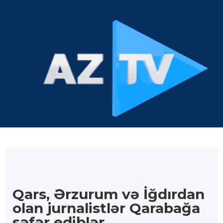
Qars, Ərzurum və İğdırdan
olan jurnalistlər Qarabağa
səfər ediblər