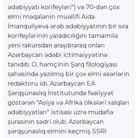
ədəbiyyatı korifeyləri”) və 70-dən çox
elmi məqalənin müəllifi Aida
İmanquliyeva ərəb ədəbiyyatının bir sıra
korifeylərinin yaradıcılığını tamamilə
yeni rakursdan araşdıraraq onları
Azərbaycan ədəbi ictimaiyyətinə
tanıdıb. O, həmçinin Şərq filologiyası
sahəsində yazılmış bir çox elmi əsərlərin
redaktoru idi. Azərbaycan EA
Şərqşünaslıq İnstitutunda fəaliyyət
göstərən “Asiya və Afrika ölkələri xalqları
ədəbiyyatları” ixtisası üzrə müdafiə
şurasının sədri olub. Azərbaycan
şərqşünaslıq elmini keçmiş SSRİ