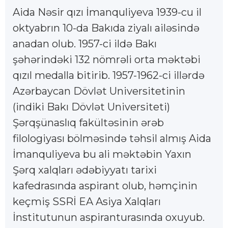
Aida Nəsir qızı İmanquliyeva 1939-cu il
oktyabrın 10-da Bakıda ziyalı ailəsində
anadan olub. 1957-ci ildə Bakı
şəhərindəki 132 nömrəli orta məktəbi
qızıl medalla bitirib. 1957-1962-ci illərdə
Azərbaycan Dövlət Universitetinin
(indiki Bakı Dövlət Universiteti)
Şərqşünaslıq fakültəsinin ərəb
filologiyası bölməsində təhsil almış Aida
İmanquliyeva bu ali məktəbin Yaxın
Şərq xalqları ədəbiyyatı tarixi
kafedrasında aspirant olub, həmçinin
keçmiş SSRİ EA Asiya Xalqları
İnstitutunun aspiranturasında oxuyub.