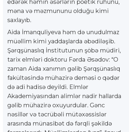
edərək həmin əsərlərin poetik ruhunu,
məna və məzmununu olduğu kimi
saxlayıb.
Aida İmanquliyeva həm də unudulmaz
müəllim kimi yaddaşlarda əbədiləşib.
Şərqşünaslıq İnstitutunun şöbə müdiri,
tarix elmləri doktoru Fərda Əsədov: “O
zaman Aida xanımın gəlib Şərqşünaslıq
fakültəsində mühazirə deməsi o qədər
də adi hadisə deyildi. Elmlər
Akademiyasından alimlər nadir hallarda
gəlib mühazirə oxuyurdular. Gənc
nəsillər və təcrübəli mütəxəssislər
arasında münasibət də fərqli şəkildə