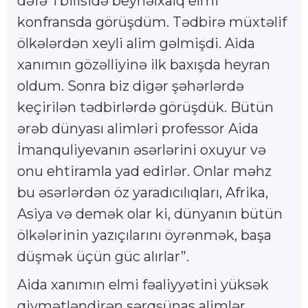
dəfə Tbilisidə beynəlxalq elmi
konfransda görüşdüm. Tədbirə müxtəlif
ölkələrdən xeyli alim gəlmişdi. Aida
xanımın gözəlliyinə ilk baxışda heyran
oldum. Sonra biz digər şəhərlərdə
keçirilən tədbirlərdə görüşdük. Bütün
ərəb dünyası alimləri professor Aida
İmanquliyevanın əsərlərini oxuyur və
onu ehtiramla yad edirlər. Onlar məhz
bu əsərlərdən öz yaradıcılıqları, Afrika,
Asiya və demək olar ki, dünyanın bütün
ölkələrinin yazıçılarını öyrənmək, başa
düşmək üçün güc alırlar”.
Aida xanımın elmi fəaliyyətini yüksək
qiymətləndirən şərqşünas alimlər