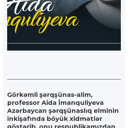
Görkəmli şərqşünas-alim,
professor Aida İmanquliyeva
Azərbaycan şərqşünaslıq elminin
inkişafında böyük xidmətlər
göstərib, onu respublikamızdan