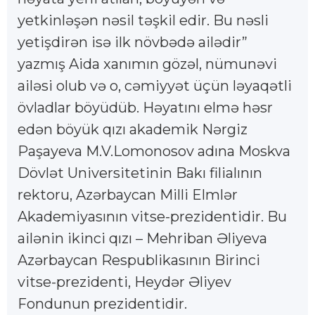
yetkinləşən nəsil təşkil edir. Bu nəsli
yetişdirən isə ilk növbədə ailədir”
yazmış Aida xanımın gözəl, nümunəvi
ailəsi olub və o, cəmiyyət üçün ləyaqətli
övladlar böyüdüb. Həyatını elmə həsr
edən böyük qızı akademik Nərgiz
Paşayeva M.V.Lomonosov adına Moskva
Dövlət Universitetinin Bakı filialının
rektoru, Azərbaycan Milli Elmlər
Akademiyasının vitse-prezidentidir. Bu
ailənin ikinci qızı – Mehriban Əliyeva
Azərbaycan Respublikasının Birinci
vitse-prezidenti, Heydər Əliyev
Fondunun prezidentidir.