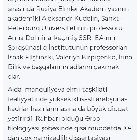
sırasında Rusiya Elmlər Akademiyasının
akademiki Aleksandr Kudelin, Sankt-
Peterburq Universitetinin professoru
Anna Dolinina, keçmiş SSRİ EA-nın
Şərqşünaslıq İnstitutunun professorları
İsaak Filştinski, Valeriya Kirpiçenko, İrina
Bilık və başqalarının adlarını çəkmək
olar.
Aida İmanquliyeva elmi-təşkilati
fəaliyyətində yüksəkixtisaslı ərəbşünas
kadrlar hazırlanmasına da böyük diqqət
yetirirdi. Rəhbəri olduğu Ərəb
filologiyası şöbəsində qısa müddətdə 10-
dan çox namizədlik dissertasiyası