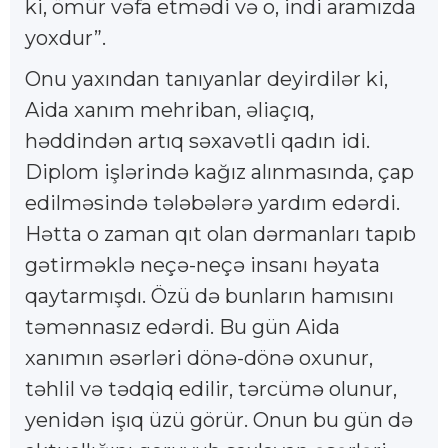
ki, ömür vəfa etmədi və o, indi aramızda
yoxdur”.
Onu yaxından tanıyanlar deyirdilər ki,
Aida xanım mehriban, əliaçıq,
həddindən artıq səxavətli qadın idi.
Diplom işlərində kağız alınmasında, çap
edilməsində tələbələrə yardım edərdi.
Hətta o zaman qıt olan dərmanları tapıb
gətirməklə neçə-neçə insanı həyata
qaytarmışdı. Özü də bunların hamısını
təmənnasız edərdi. Bu gün Aida
xanımın əsərləri dönə-dönə oxunur,
təhlil və tədqiq edilir, tərcümə olunur,
yenidən işıq üzü görür. Onun bu gün də