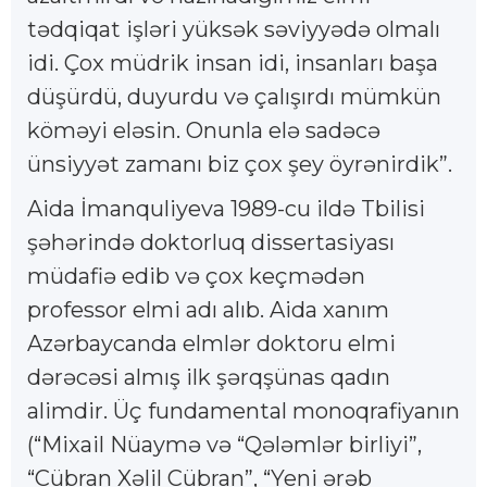
tədqiqat işləri yüksək səviyyədə olmalı
idi. Çox müdrik insan idi, insanları başa
düşürdü, duyurdu və çalışırdı mümkün
köməyi eləsin. Onunla elə sadəcə
ünsiyyət zamanı biz çox şey öyrənirdik”.
Aida İmanquliyeva 1989-cu ildə Tbilisi
şəhərində doktorluq dissertasiyası
müdafiə edib və çox keçmədən
professor elmi adı alıb. Aida xanım
Azərbaycanda elmlər doktoru elmi
dərəcəsi almış ilk şərqşünas qadın
alimdir. Üç fundamental monoqrafiyanın
(“Mixail Nüaymə və “Qələmlər birliyi”,
“Cübran Xəlil Cübran”, “Yeni ərəb