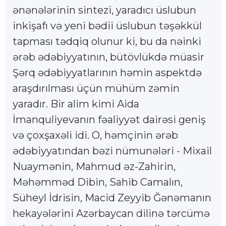
ənənələrinin sintezi, yaradıcı üslubun
inkişafı və yeni bədii üslubun təşəkkül
tapması tədqiq olunur ki, bu da nəinki
ərəb ədəbiyyatının, bütövlükdə müasir
Şərq ədəbiyyatlarının həmin aspektdə
araşdırılması üçün mühüm zəmin
yaradır. Bir alim kimi Aida
İmanquliyevanın fəaliyyət dairəsi geniş
və çoxşaxəli idi. O, həmçinin ərəb
ədəbiyyatından bəzi nümunələri - Mixail
Nuaymənin, Mahmud əz-Zahirin,
Məhəmməd Dibin, Sahib Camalın,
Süheyl İdrisin, Macid Zeyyib Ğənəmanın
hekayələrini Azərbaycan dilinə tərcümə