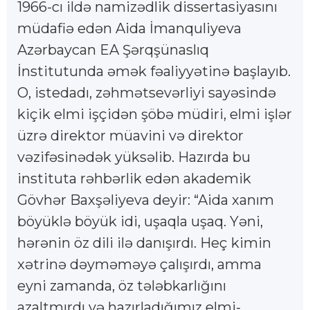
1966-cı ildə namizədlik dissertasiyasını
müdafiə edən Aida İmanquliyeva
Azərbaycan EA Şərqşünaslıq
İnstitutunda əmək fəaliyyətinə başlayıb.
O, istedadı, zəhmətsevərliyi sayəsində
kiçik elmi işçidən şöbə müdiri, elmi işlər
üzrə direktor müavini və direktor
vəzifəsinədək yüksəlib. Hazırda bu
instituta rəhbərlik edən akademik
Gövhər Baxşəliyeva deyir: “Aida xanım
böyüklə böyük idi, uşaqla uşaq. Yəni,
hərənin öz dili ilə danışırdı. Heç kimin
xətrinə dəyməməyə çalışırdı, amma
eyni zamanda, öz tələbkarlığını
azaltmırdı və hazırladığımız elmi-