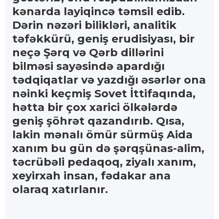
kənarda layiqincə təmsil edib.
Dərin nəzəri bilikləri, analitik
təfəkkürü, geniş erudisiyası, bir
neçə Şərq və Qərb dillərini
bilməsi sayəsində apardığı
tədqiqatlar və yazdığı əsərlər ona
nəinki keçmiş Sovet İttifaqında,
hətta bir çox xarici ölkələrdə
geniş şöhrət qazandırıb. Qısa,
lakin mənalı ömür sürmüş Aida
xanım bu gün də şərqşünas-alim,
təcrübəli pedaqoq, ziyalı xanım,
xeyirxah insan, fədakar ana
olaraq xatırlanır.