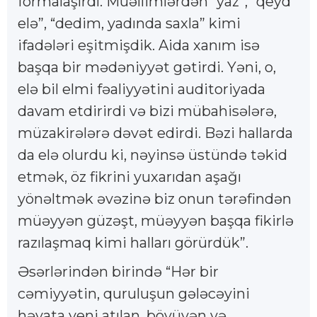
formalaşırdı. Müəllimlərdən “yaz”, “qeyd
elə”, “dedim, yadında saxla” kimi
ifadələri eşitmişdik. Aida xanım isə
başqa bir mədəniyyət gətirdi. Yəni, o,
elə bil elmi fəaliyyətini auditoriyada
davam etdirirdi və bizi mübahisələrə,
müzakirələrə dəvət edirdi. Bəzi hallarda
da elə olurdu ki, nəyinsə üstündə təkid
etmək, öz fikrini yuxarıdan aşağı
yönəltmək əvəzinə biz onun tərəfindən
müəyyən güzəşt, müəyyən başqa fikirlə
razılaşmaq kimi halları görürdük”.
Əsərlərindən birində “Hər bir
cəmiyyətin, quruluşun gələcəyini
həyata yeni atılan, böyüyən və