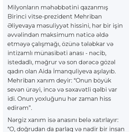
Milyonların məhəbbətini qazanmış
Birinci vitse-prezident Mehriban
Əliyevaya məsuliyyət hissini, hər bir işin
əvvəlindən maksimum nəticə əldə
etməyə çalışmağı, özünə tələbkar və
intizamlı münasibəti anası - nəcib,
istedadlı, məğrur və son dərəcə gözəl
qadın olan Aida İmanquliyeva aşılayıb.
Mehriban xanım deyir: “Onun böyük
sevən ürəyi, incə və səxavətli qəlbi var
idi. Onun yoxluğunu hər zaman hiss
edirəm”.
Nərgiz xanım isə anasını belə xatırlayır:
“O, doğrudan da parlaq və nadir bir insan