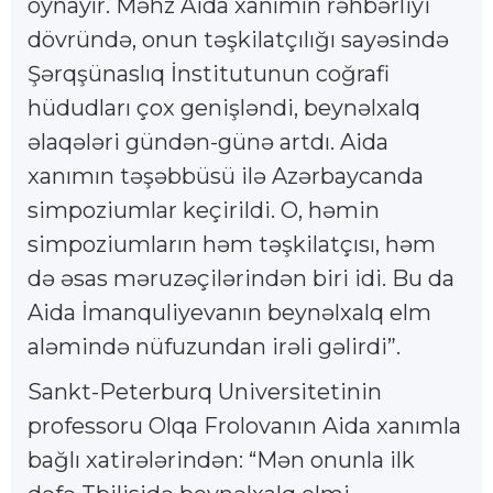
oynayır. Məhz Aida xanımın rəhbərliyi
dövründə, onun təşkilatçılığı sayəsində
Şərqşünaslıq İnstitutunun coğrafi
hüdudları çox genişləndi, beynəlxalq
əlaqələri gündən-günə artdı. Aida
xanımın təşəbbüsü ilə Azərbaycanda
simpoziumlar keçirildi. O, həmin
simpoziumların həm təşkilatçısı, həm
də əsas məruzəçilərindən biri idi. Bu da
Aida İmanquliyevanın beynəlxalq elm
aləmində nüfuzundan irəli gəlirdi”.
Sankt-Peterburq Universitetinin
professoru Olqa Frolovanın Aida xanımla
bağlı xatirələrindən: “Mən onunla ilk