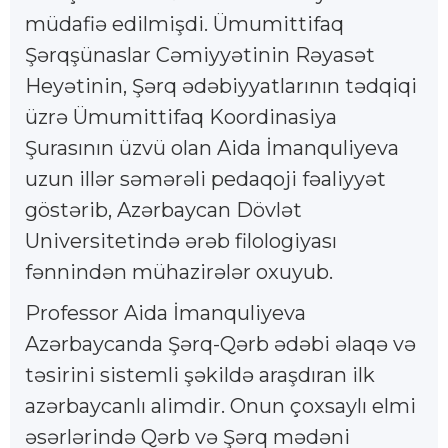
müdafiə edilmişdi. Ümumittifaq
Şərqşünaslar Cəmiyyətinin Rəyasət
Heyətinin, Şərq ədəbiyyatlarının tədqiqi
üzrə Ümumittifaq Koordinasiya
Şurasının üzvü olan Aida İmanquliyeva
uzun illər səmərəli pedaqoji fəaliyyət
göstərib, Azərbaycan Dövlət
Universitetində ərəb filologiyası
fənnindən mühazirələr oxuyub.
Professor Aida İmanquliyeva
Azərbaycanda Şərq-Qərb ədəbi əlaqə və
təsirini sistemli şəkildə araşdıran ilk
azərbaycanlı alimdir. Onun çoxsaylı elmi
əsərlərində Qərb və Şərq mədəni