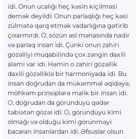
idi. Onun ucalığı heç kəsin kiçilməsi
demək deyildi. Onun parlaqlığı heç kəsi
zülmətə qərq etmək vadarlığına gətirib
çıxarmırdı. O, sözün əsl mənasında nadir
və parlaq insan idi. Çünki onun zahiri
gözəlliyi müqabilində çox zəngin daxili
aləmi var idi. Həmin o zahiri gözəllik
daxili gözəlliklə bir harmoniyada idi. Bu
insan doğrudan da mükəmməl əqidəyə,
möhkəm prinsiplərə malik bir insan idi.
O, doğrudan da göründüyü qədər
təbiətən gözəl idi. O, göründüyü kimi
olmağı və olduğu kimi görünməyi
bacaran insanlardan idi. Əfsuslar olsun