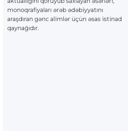
aktuallığını qoruyub saxlayan əsərləri,
monoqrafiyaları ərəb ədəbiyyatını
araşdıran gənc alimlər üçün əsas istinad
qaynağıdır.