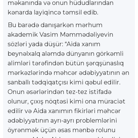
məkanında və onun hüdudlarından
kənarda layiqincə təmsil edib.
Bu barədə danışarkən mərhum
akademik Vasim Məmmədəliyevin
sözləri yada düşür: “Aida xanım
beynəlxalq aləmdə dünyanın görkəmli
alimləri tərəfindən bütün şərqşünaslıq
mərkəzlərində məhcər ədəbiyyatının ən
sanballı tədqiqatçısı kimi qəbul edilir.
Onun əsərlərindən tez-tez istifadə
olunur, çıxış nöqtəsi kimi ona müraciət
edilir və Aida xanımın fikirləri məhcər
ədəbiyyatının ayrı-ayrı problemlərini
öyrənmək üçün əsas mənbə rolunu