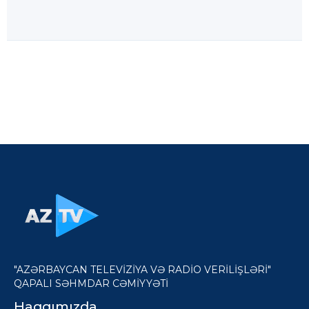
"AZƏRBAYCAN TELEVİZİYA VƏ RADİO VERİLİŞLƏRİ"
QAPALI SƏHMDAR CƏMİYYƏTİ
Haqqımızda