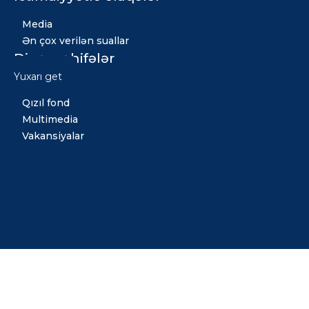
Media
Ən çox verilən suallar
Digər səhifələr
Yuxarı get
Xəbərlər
Qızıl fond
Multimedia
Vakansiyalar
Copyright © 2026 Bütün hüquqlar qorunur. Tərtib etdi:
Midiya