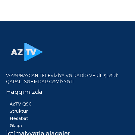
"AZƏRBAYCAN TELEVİZİYA VƏ RADİO VERİLİŞLƏRİ"
QAPALI SƏHMDAR CƏMİYYƏTİ
Haqqımızda
AzTV QSC
Struktur
Hesabat
Əlaqə
İctimaiyyətlə əlaqələr