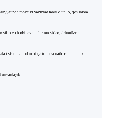
əliyyatında mövcud vəziyyət təhlil olunub, qoşunlara
 silah və hərbi texnikalarının videogörüntülərini
aket sistemlərindən atəşə tutması nəticəsində həlak
t ünvanlayıb.