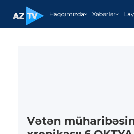
Haqqımızda
Xəbərlər
Lay
Vətən müharibəsin