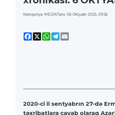
xronikası: 6 OKTY
Kateqoriya: MEDİA
Tarix: 06 Oktyabr 2025, 09:56
Facebook
X
WhatsApp
Telegram
Email
2020-ci il sentyabrın 27-də Er
təxribatlara cavab olaraq Az