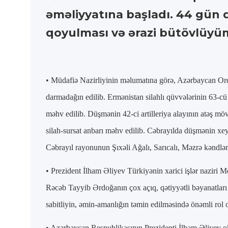
əməliyyatına başladı. 44 gün 
qoyulması və ərazi bütövlüyüm
• Müdafiə Nazirliyinin məlumatına görə, Azərbaycan Ordu
darmadağın edilib. Ermənistan silahlı qüvvələrinin 63-cü
məhv edilib. Düşmənin 42-ci artilleriya alayının atəş möv
silah-sursat anbarı məhv edilib. Cəbrayılda düşmənin xe
Cəbrayıl rayonunun Şıxəli Ağalı, Sarıcalı, Məzrə kəndləri
• Prezident İlham Əliyev Türkiyənin xarici işlər naziri 
Rəcəb Tayyib Ərdoğanın çox açıq, qətiyyətli bəyanatları 
sabitliyin, əmin-amanlığın təmin edilməsində önəmli rol 
• Azərbaycan Respublikasının Prezidenti İlham Əliyev o