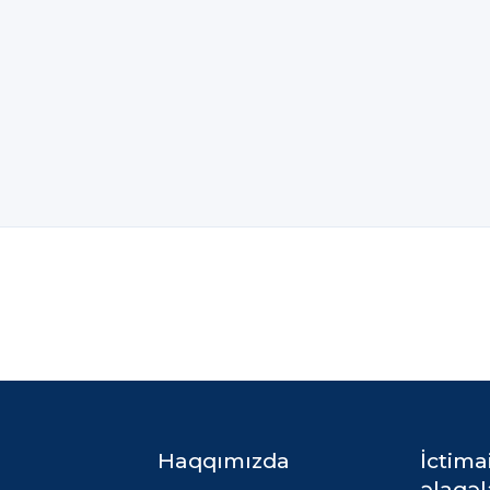
Haqqımızda
İctima
əlaqəl