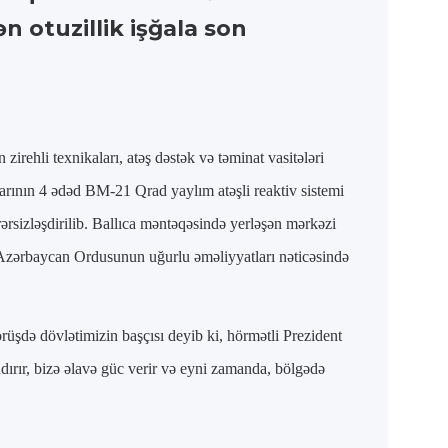
 otuzillik işğala son
ehli texnikaları, atəş dəstək və təminat vasitələri
larının 4 ədəd BM-21 Qrad yaylım atəşli reaktiv sistemi
rərsizləşdirilib. Ballıca məntəqəsində yerləşən mərkəzi
. Azərbaycan Ordusunun uğurlu əməliyyatları nəticəsində
üşdə dövlətimizin başçısı deyib ki, hörmətli Prezident
dırır, bizə əlavə güc verir və eyni zamanda, bölgədə