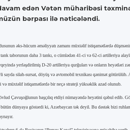
davam edən Vətən müharibəsi təxminən
üzün bərpası ilə nəticələndi.
sunun əks-hücum əməliyyatı zamanı müxtəlif istiqamətlərdə düşmənin zir
 tank taborunun daha 3 tankı, o cümlədən 41-ci və 62-ci artilleriya alay
qeyində yerləşdirilmiş D-20 artilleriya qurğuları və onların heyətləri zə
yli sayda silah-sursat, döyüş və avtomobil texnikası qənimət götürülüb
 və müxtəlif istiqamətlərdə bir neçə strateji yüksəklik azad olunub.
Mövlud Çavuşoğlunun başçılıq etdiyi nümayəndə heyətini qəbul edib. Gör
bütün dünyaya göstərdi ki, Azərbaycan tək deyil. Bu dəstək bizi ruhlan
oynayır.
ktyabrın 6-da Rusiyanın “Pervıy Kanal” televiziyasına müsahibə verib.