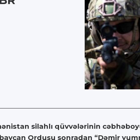
ABR
mənistan silahlı qüvvələrinin cəbhəboy
ərbaycan Ordusu sonradan “Dəmir yum