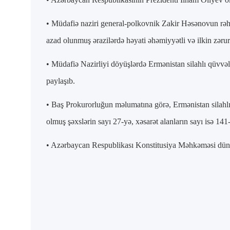
• Müdafiə naziri general-polkovnik Zakir Həsənovun rəhb
azad olunmuş ərazilərdə həyati əhəmiyyətli və ilkin zəruri
• Müdafiə Nazirliyi döyüşlərdə Ermənistan silahlı qüvvəl
paylaşıb.
• Baş Prokurorluğun məlumatına görə, Ermənistan silahlı q
olmuş şəxslərin sayı 27-yə, xəsarət alanların sayı isə 141-
• Azərbaycan Respublikası Konstitusiya Məhkəməsi düny