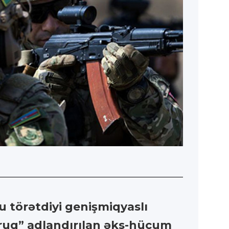
u törətdiyi genişmiqyaslı
ruq” adlandırılan əks-hücum