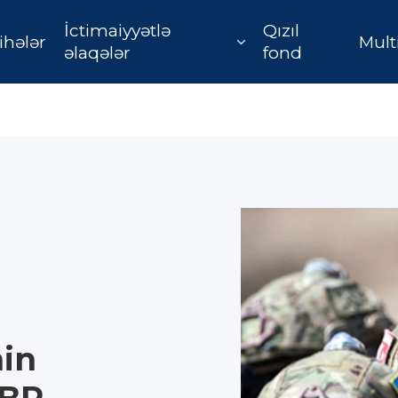
İctimaiyyətlə
Qızıl
ihələr
Mult
əlaqələr
fond
in