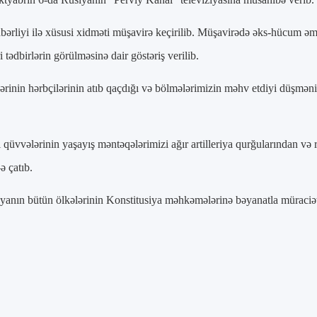
ərliyi ilə xüsusi xidməti müşavirə keçirilib. Müşavirədə əks-hücum əm
 tədbirlərin görülməsinə dair göstəriş verilib.
ərinin hərbçilərinin atıb qaçdığı və bölmələrimizin məhv etdiyi düşmənin
üvvələrinin yaşayış məntəqələrimizi ağır artilleriya qurğularından və r
ə çatıb.
anın bütün ölkələrinin Konstitusiya məhkəmələrinə bəyanatla müraciə