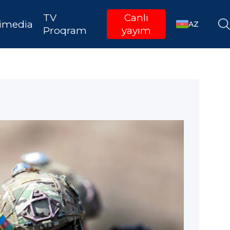
TV
Canlı
imedia
AZ
Proqram
yayım