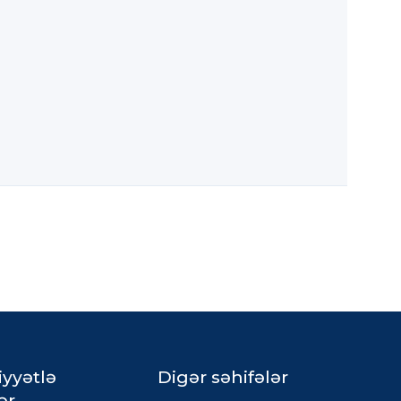
iyyətlə
Digər səhifələr
ər