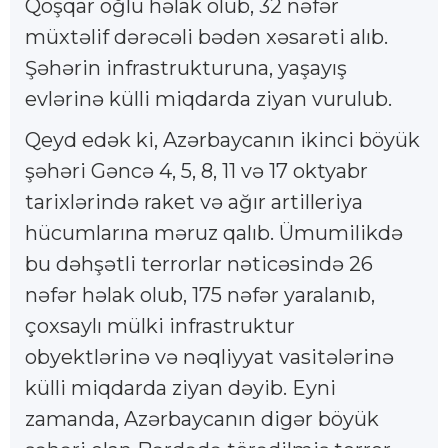
Qoşqar oğlu həlak olub, 32 nəfər
müxtəlif dərəcəli bədən xəsarəti alıb.
Şəhərin infrastrukturuna, yaşayış
evlərinə külli miqdarda ziyan vurulub.
Qeyd edək ki, Azərbaycanın ikinci böyük
şəhəri Gəncə 4, 5, 8, 11 və 17 oktyabr
tarixlərində raket və ağır artilleriya
hücumlarına məruz qalıb. Ümumilikdə
bu dəhşətli terrorlar nəticəsində 26
nəfər həlak olub, 175 nəfər yaralanıb,
çoxsaylı mülki infrastruktur
obyektlərinə və nəqliyyat vasitələrinə
külli miqdarda ziyan dəyib. Eyni
zamanda, Azərbaycanın digər böyük