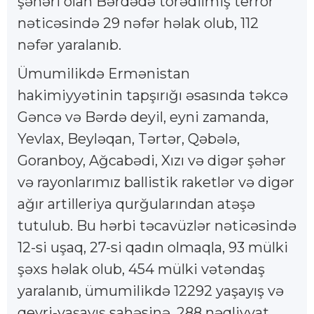
şəhəri olan Bərdədə törədilmiş terror
nəticəsində 29 nəfər həlak olub, 112
nəfər yaralanıb.
Ümumilikdə Ermənistan
hakimiyyətinin tapşırığı əsasında təkcə
Gəncə və Bərdə deyil, eyni zamanda,
Yevlax, Beyləqan, Tərtər, Qəbələ,
Goranboy, Ağcabədi, Xızı və digər şəhər
və rayonlarımız ballistik raketlər və digər
ağır artilleriya qurğularından atəşə
tutulub. Bu hərbi təcavüzlər nəticəsində
12-si uşaq, 27-si qadın olmaqla, 93 mülki
şəxs həlak olub, 454 mülki vətəndaş
yaralanıb, ümumilikdə 12292 yaşayış və
qeyri-yaşayış sahəsinə, 288 nəqliyyat