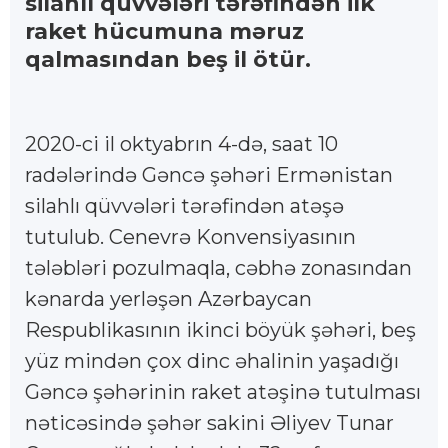
silahlı qüvvələri tərəfindən ilk
raket hücumuna məruz
qalmasından beş il ötür.
2020-ci il oktyabrın 4-də, saat 10
radələrində Gəncə şəhəri Ermənistan
silahlı qüvvələri tərəfindən atəşə
tutulub. Cenevrə Konvensiyasının
tələbləri pozulmaqla, cəbhə zonasından
kənarda yerləşən Azərbaycan
Respublikasının ikinci böyük şəhəri, beş
yüz mindən çox dinc əhalinin yaşadığı
Gəncə şəhərinin raket atəşinə tutulması
nəticəsində şəhər sakini Əliyev Tunar