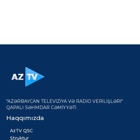
"AZƏRBAYCAN TELEVİZİYA VƏ RADİO VERİLİŞLƏRİ"
QAPALI SƏHMDAR CƏMİYYƏTİ
Haqqımızda
AzTV QSC
Struktur