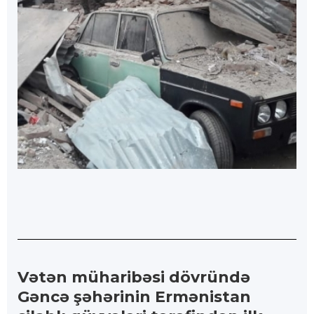
Vətən müharibəsi dövründə
Gəncə şəhərinin Ermənistan