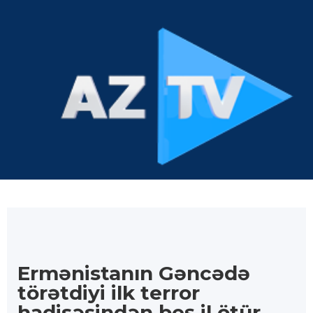
Ermənistanın Gəncədə
törətdiyi ilk terror
hadisəsindən beş il ötür