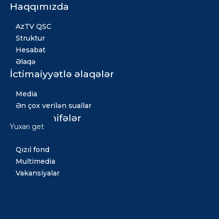
Haqqımızda
AzTV QSC
Struktur
Hesabat
Əlaqə
İctimaiyyətlə əlaqələr
Media
Ən çox verilən suallar
Digər səhifələr
Yuxarı get
Xəbərlər
Qızıl fond
Multimedia
Vakansiyalar