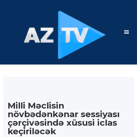
Milli Məclisin
növbədənkənar sessiyası
çərçivəsində xüsusi iclas
keçiriləcək