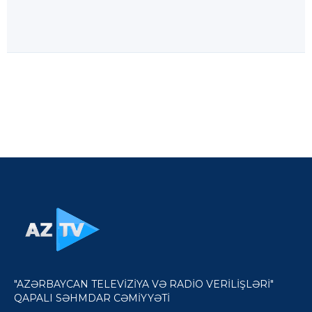
"AZƏRBAYCAN TELEVİZİYA VƏ RADİO VERİLİŞLƏRİ"
QAPALI SƏHMDAR CƏMİYYƏTİ