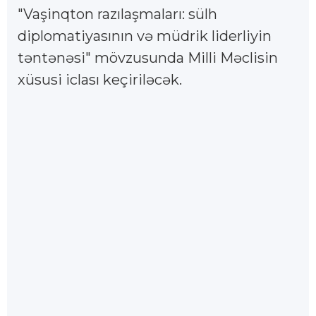
"Vaşinqton razılaşmaları: sülh
diplomatiyasının və müdrik liderliyin
təntənəsi" mövzusunda Milli Məclisin
xüsusi iclası keçiriləcək.