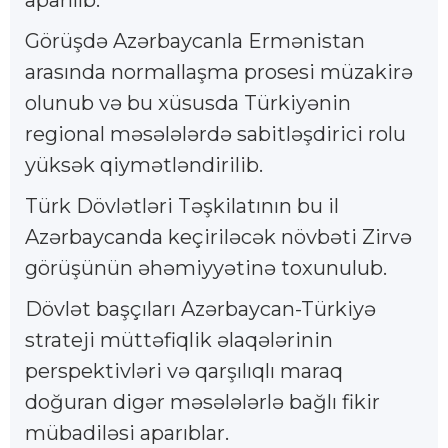
aparılıb.
Görüşdə Azərbaycanla Ermənistan
arasında normallaşma prosesi müzakirə
olunub və bu xüsusda Türkiyənin
regional məsələlərdə sabitləşdirici rolu
yüksək qiymətləndirilib.
Türk Dövlətləri Təşkilatının bu il
Azərbaycanda keçiriləcək növbəti Zirvə
görüşünün əhəmiyyətinə toxunulub.
Dövlət başçıları Azərbaycan-Türkiyə
strateji müttəfiqlik əlaqələrinin
perspektivləri və qarşılıqlı maraq
doğuran digər məsələlərlə bağlı fikir
mübadiləsi aparıblar.