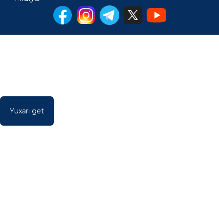
Yuxarı get