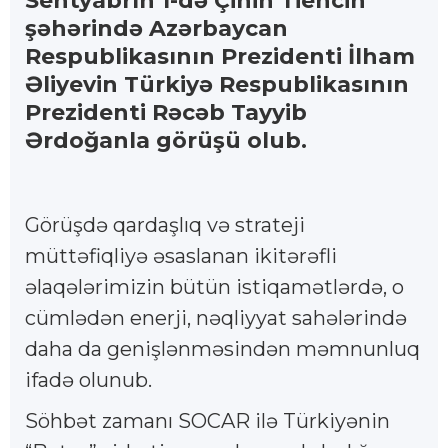
Sentyabrın 1-də Çinin Tiencin
şəhərində Azərbaycan
Respublikasının Prezidenti İlham
Əliyevin Türkiyə Respublikasının
Prezidenti Rəcəb Tayyib
Ərdoğanla görüşü olub.
Görüşdə qardaşlıq və strateji
müttəfiqliyə əsaslanan ikitərəfli
əlaqələrimizin bütün istiqamətlərdə, o
cümlədən enerji, nəqliyyat sahələrində
daha da genişlənməsindən məmnunluq
ifadə olunub.
Söhbət zamanı SOCAR ilə Türkiyənin