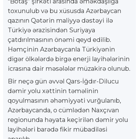
“Botaş” şirkəti arasında əməkdaşlığa
toxunulub və bu xüsusda Azərbaycan
qazının Qətərin maliyyə dəstəyi ilə
Türkiyə ərazisindən Suriyaya
çatdırılmasının önəmi qeyd edilib.
Həmçinin Azərbaycanla Türkiyənin
digər ölkələrdə birgə enerji layihələrinin
icrasına dair məsələlər müzakirə olunub.
Bir neçə gün əvvəl Qars-İğdır-Dilucu
dəmir yolu xəttinin təməlinin
qoyulmasının əhəmiyyəti vurğulanıb,
Azərbaycanda, o cümlədən Naxçıvan
regionunda həyata keçirilən dəmir yolu
layihələri barədə fikir mübadiləsi