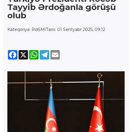
Tayyib Ərdoğanla görüşü
olub
Kateqoriya: RƏSMİ
Tarix: 01 Sentyabr 2025, 09:12
Facebook
X
WhatsApp
Telegram
Email