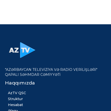
"AZƏRBAYCAN TELEVİZİYA VƏ RADİO VERİLİŞLƏRİ"
QAPALI SƏHMDAR CƏMİYYƏTİ
Haqqımızda
AzTV QSC
Struktur
Hesabat
Əlaqə