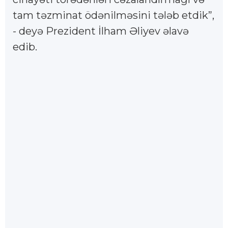
tam təzminat ödənilməsini tələb etdik”,
- deyə Prezident İlham Əliyev əlavə
edib.