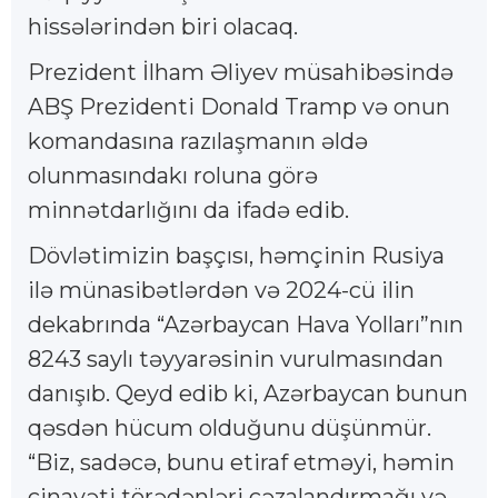
hissələrindən biri olacaq.
Prezident İlham Əliyev müsahibəsində
ABŞ Prezidenti Donald Tramp və onun
komandasına razılaşmanın əldə
olunmasındakı roluna görə
minnətdarlığını da ifadə edib.
Dövlətimizin başçısı, həmçinin Rusiya
ilə münasibətlərdən və 2024-cü ilin
dekabrında “Azərbaycan Hava Yolları”nın
8243 saylı təyyarəsinin vurulmasından
danışıb. Qeyd edib ki, Azərbaycan bunun
qəsdən hücum olduğunu düşünmür.
“Biz, sadəcə, bunu etiraf etməyi, həmin
cinayəti törədənləri cəzalandırmağı və