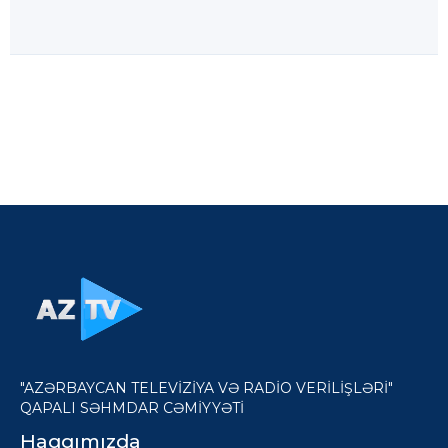
"AZƏRBAYCAN TELEVİZİYA VƏ RADİO VERİLİŞLƏRİ"
QAPALI SƏHMDAR CƏMİYYƏTİ
Haqqımızda