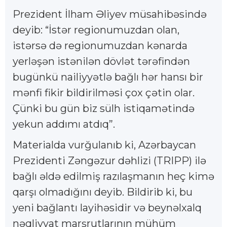
Prezident İlham Əliyev müsahibəsində
deyib: “İstər regionumuzdan olan,
istərsə də regionumuzdan kənarda
yerləşən istənilən dövlət tərəfindən
bugünkü nailiyyətlə bağlı hər hansı bir
mənfi fikir bildirilməsi çox çətin olar.
Çünki bu gün biz sülh istiqamətində
yekun addımı atdıq”.
Materialda vurğulanıb ki, Azərbaycan
Prezidenti Zəngəzur dəhlizi (TRIPP) ilə
bağlı əldə edilmiş razılaşmanın heç kimə
qarşı olmadığını deyib. Bildirib ki, bu
yeni bağlantı layihəsidir və beynəlxalq
nəqliyyat marşrutlarının mühüm