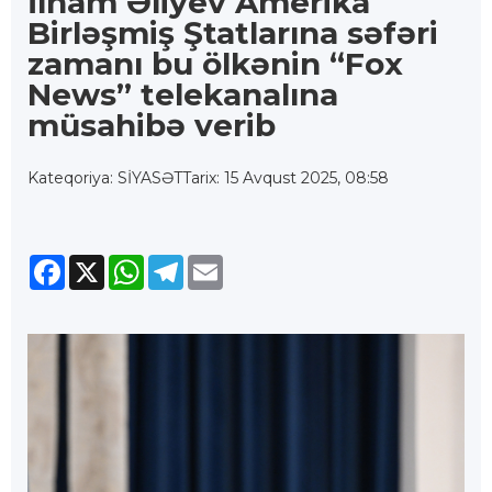
İlham Əliyev Amerika
Birləşmiş Ştatlarına səfəri
zamanı bu ölkənin “Fox
News” telekanalına
müsahibə verib
Kateqoriya: SİYASƏT
Tarix: 15 Avqust 2025, 08:58
Facebook
X
WhatsApp
Telegram
Email