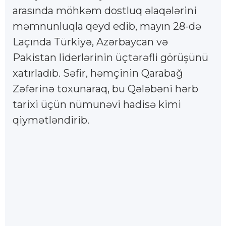
arasında möhkəm dostluq əlaqələrini
məmnunluqla qeyd edib, mayın 28-də
Laçında Türkiyə, Azərbaycan və
Pakistan liderlərinin üçtərəfli görüşünü
xatırladıb. Səfir, həmçinin Qarabağ
Zəfərinə toxunaraq, bu Qələbəni hərb
tarixi üçün nümunəvi hadisə kimi
qiymətləndirib.