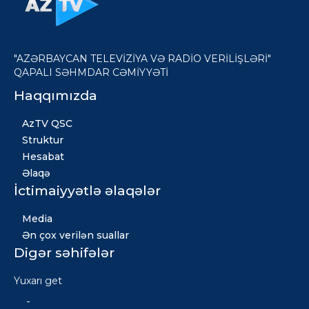
"AZƏRBAYCAN TELEVİZİYA VƏ RADİO VERİLİŞLƏRİ"
QAPALI SƏHMDAR CƏMİYYƏTİ
Haqqımızda
AzTV QSC
Struktur
Hesabat
Əlaqə
İctimaiyyətlə əlaqələr
Media
Ən çox verilən suallar
Digər səhifələr
Yuxarı get
Xəbərlər
Qızıl fond