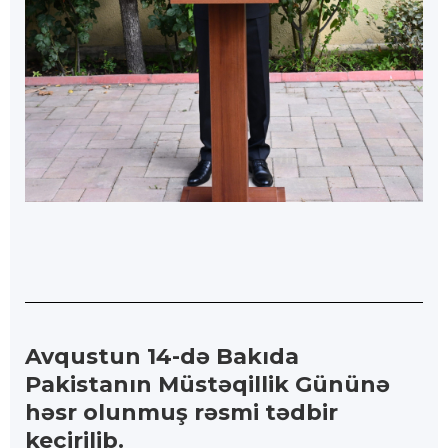
Avqustun 14-də Bakıda
Pakistanın Müstəqillik Gününə
həsr olunmuş rəsmi tədbir
keçirilib.