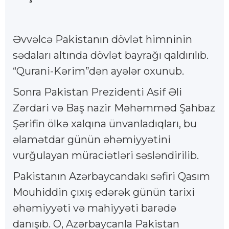
Əvvəlcə Pakistanın dövlət himninin
sədaları altında dövlət bayrağı qaldırılıb.
“Qurani-Kərim”dən ayələr oxunub.
Sonra Pakistan Prezidenti Asif Əli
Zərdari və Baş nazir Məhəmməd Şahbaz
Şərifin ölkə xalqına ünvanladıqları, bu
əlamətdar günün əhəmiyyətini
vurğulayan müraciətləri səsləndirilib.
Pakistanın Azərbaycandakı səfiri Qasım
Mouhiddin çıxış edərək günün tarixi
əhəmiyyəti və mahiyyəti barədə
danışıb. O, Azərbaycanla Pakistan