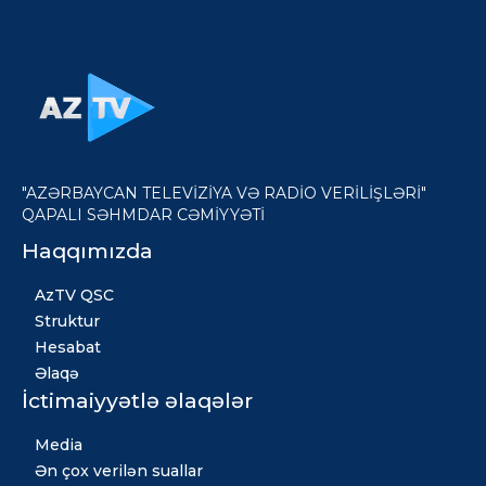
"AZƏRBAYCAN TELEVİZİYA VƏ RADİO VERİLİŞLƏRİ"
QAPALI SƏHMDAR CƏMİYYƏTİ
Haqqımızda
AzTV QSC
Struktur
Hesabat
Əlaqə
İctimaiyyətlə əlaqələr
Media
Ən çox verilən suallar