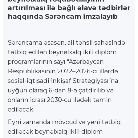
artırılması ilə bağlı əlavə tədbirlər
haqqında Sərəncam imzalayıb
Sərəncama əsasən, ali təhsil sahəsində
tətbiq edilən beynəlxalq ikili diplom
proqramlarının sayı “Azərbaycan
Respublikasının 2022–2026-cı illərdə
sosial-iqtisadi inkişaf Strategiyası”na
uyğun olaraq 6-dan 8-ə çatdırılıb və
onların icrası 2030-cu ilədək təmin
ediləcək.
Eyni zamanda mövcud və yeni tətbiq
ediləcək beynəlxalq ikili diplom