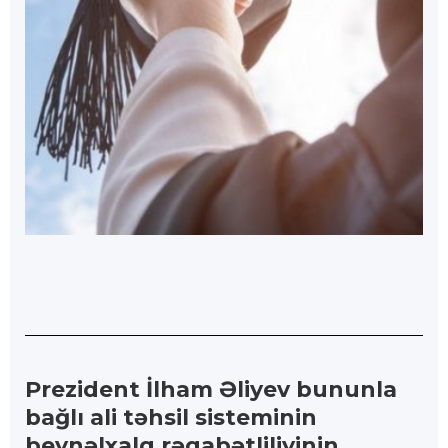
Prezident İlham Əliyev bununla
bağlı ali təhsil sisteminin
beynəlxalq rəqabətliliyinin