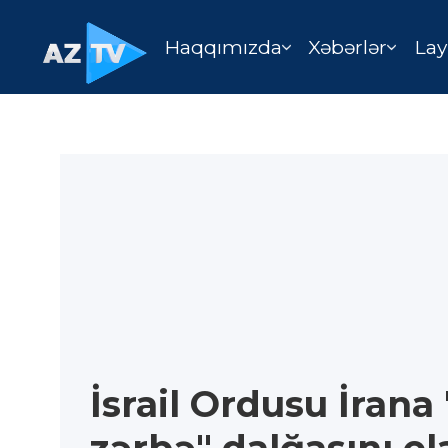
Haqqımızda
Xəbərlər
Lay
İsrail Ordusu İran