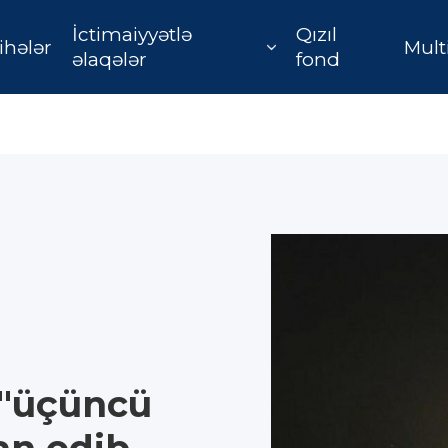
İctimaiyyətlə
Qızıl
ihələr
Mult
əlaqələr
fond
a "üçüncü