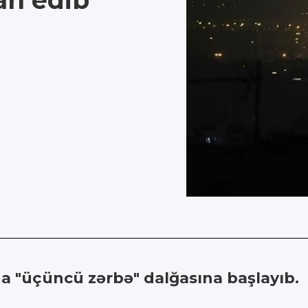
an edib
ana "üçüncü zərbə" dalğasına başlayıb.