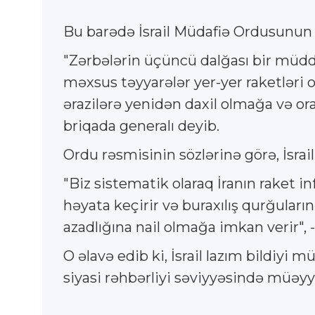
Bu barədə İsrail Müdafiə Ordusunun r
"Zərbələrin üçüncü dalğası bir müddə
məxsus təyyarələr yer-yer raketləri o
ərazilərə yenidən daxil olmağa və orada
briqada generalı deyib.
Ordu rəsmisinin sözlərinə görə, İsra
"Biz sistematik olaraq İranın raket i
həyata keçirir və buraxılış qurğular
azadlığına nail olmağa imkan verir", 
O əlavə edib ki, İsrail lazım bildiyi 
siyasi rəhbərliyi səviyyəsində müəyy