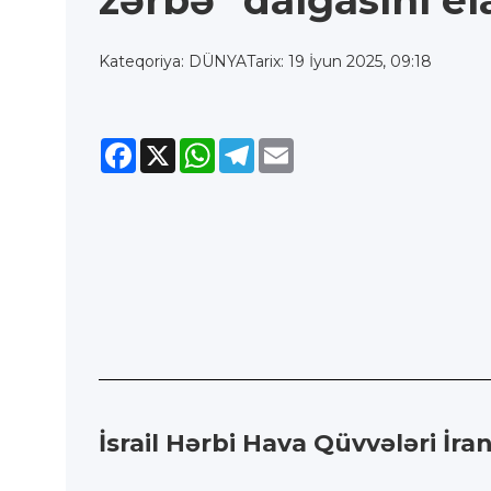
zərbə" dalğasını el
Kateqoriya: DÜNYA
Tarix: 19 İyun 2025, 09:18
Facebook
X
WhatsApp
Telegram
Email
İsrail Hərbi Hava Qüvvələri İr