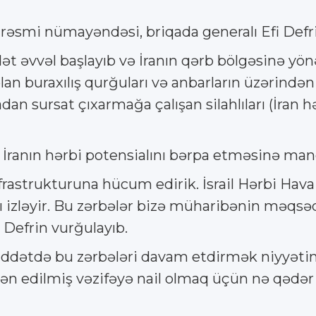
əsmi nümayəndəsi, briqada generalı Efi Defrin
t əvvəl başlayıb və İranın qərb bölgəsinə yönə
lan buraxılış qurğuları və anbarların üzərindən 
n sursat çıxarmağa çalışan silahlıları (İran hərb
il İranın hərbi potensialını bərpa etməsinə ma
nfrastrukturuna hücum edirik. İsrail Hərbi Hav
ını izləyir. Bu zərbələr bizə müharibənin məq
- Defrin vurğulayıb.
müddətdə bu zərbələri davam etdirmək niyyətində
ən edilmiş vəzifəyə nail olmaq üçün nə qədər 