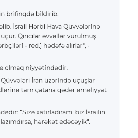
 brifinqdə bildirib.
lib. İsrail Hərbi Hava Qüvvələrinə
uçur. Qırıcılar əvvəllər vurulmuş
çiləri - red.) hədəfə alırlar", -
ne olmaq niyyətindədir.
a Qüvvələri İran üzərində uçuşlar
sədlərinə tam çatana qədər əməliyyat
dir: "Sizə xatırladıram: biz İsrailin
lazımdırsa, hərəkət edəcəyik".