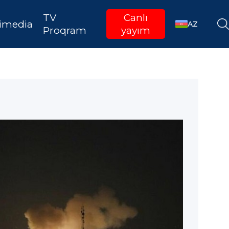
TV
Canlı
imedia
AZ
Proqram
yayım