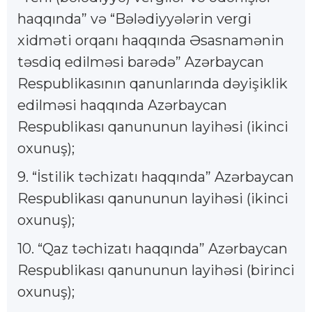
haqqında” və “Bələdiyyələrin vergi
xidməti orqanı haqqında Əsasnamənin
təsdiq edilməsi barədə” Azərbaycan
Respublikasının qanunlarında dəyişiklik
edilməsi haqqında Azərbaycan
Respublikası qanununun layihəsi (ikinci
oxunuş);
9. “İstilik təchizatı haqqında” Azərbaycan
Respublikası qanununun layihəsi (ikinci
oxunuş);
10. “Qaz təchizatı haqqında” Azərbaycan
Respublikası qanununun layihəsi (birinci
oxunuş);