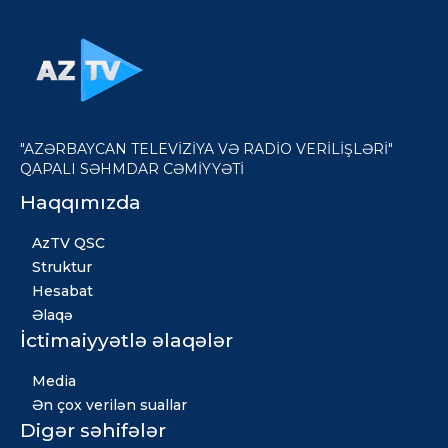
"AZƏRBAYCAN TELEVİZİYA VƏ RADİO VERİLİŞLƏRİ"
QAPALI SƏHMDAR CƏMİYYƏTİ
Haqqımızda
AzTV QSC
Struktur
Hesabat
Əlaqə
İctimaiyyətlə əlaqələr
Media
Ən çox verilən suallar
Digər səhifələr