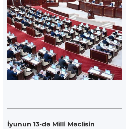
İyunun 13-də Milli Məclisin