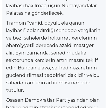
layihəsi baxılmaq üçün Nümayəndələr
Palatasına göndəriləcək.
Trampın “vahid, böyük, əla qanun
layihəsi” adlandırdığı sənəddə vergilərin
və bəzi sahələrdə hökumət xərclərinin
əhəmiyyətli dərəcədə azaldılması yer
alır. Eyni zamanda, sənəd müdafiə
sektorunda xərclərin artırılmasını təklif
edir. Bundan əlavə, sərhəd nəzarətinin
gücləndirilməsi tədbirləri daxildir və bu
sahədə xərclərin artırılması nəzərdə
tutulur.
Əsasən Demokratlar Partiyasından olan
hazırkı administrasiyanı tənqid edənlər