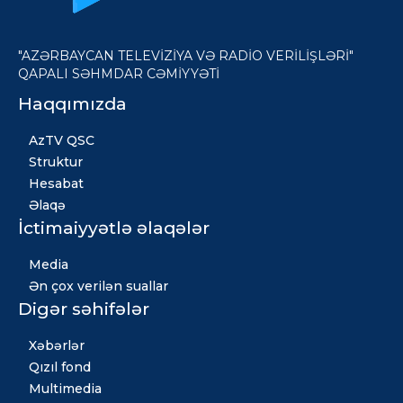
"AZƏRBAYCAN TELEVİZİYA VƏ RADİO VERİLİŞLƏRİ"
QAPALI SƏHMDAR CƏMİYYƏTİ
Haqqımızda
AzTV QSC
Struktur
Hesabat
Əlaqə
İctimaiyyətlə əlaqələr
Media
Ən çox verilən suallar
Digər səhifələr
Xəbərlər
Qızıl fond
Multimedia