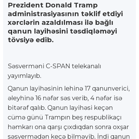
Prezident Donald Tramp
administrasiyasının təklif etdiyi
xərclərin azaldılması ilə bağlı
qanun layihəsini təsdiqləməyi
tövsiyə edib.
Səsverməni C-SPAN telekanalı
yayımlayıb.
Qanun layihəsinin lehinə 17 qanunverici,
əleyhinə 16 nəfər səs verib, 4 nəfər isə
bitərəf qalıb. Qanun layihəsi keçən
cümə günü Trampın beş respublikaçı
həmkarı ona qarşı çıxdıqdan sonra oxşar
səsvermədən keçə bilməyib. İndi qanun