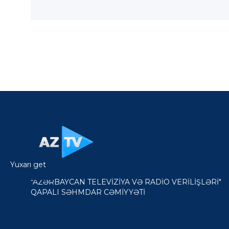
Yuxarı get
"AZƏRBAYCAN TELEVİZİYA VƏ RADİO VERİLİŞLƏRİ"
QAPALI SƏHMDAR CƏMİYYƏTİ