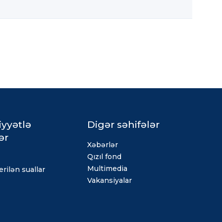
iyyətlə
Digər səhifələr
ər
Xəbərlər
Qızıl fond
Multimedia
rilən suallar
Vakansiyalar