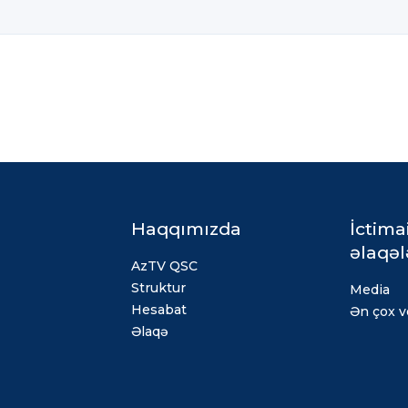
Haqqımızda
İctima
əlaqəl
AzTV QSC
Struktur
Media
Hesabat
Ən çox ve
Əlaqə