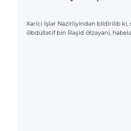
Xarici İşlər Nazirliyindən bildirilib 
Əbdüllətif bin Rəşid Əlzəyani, habelə