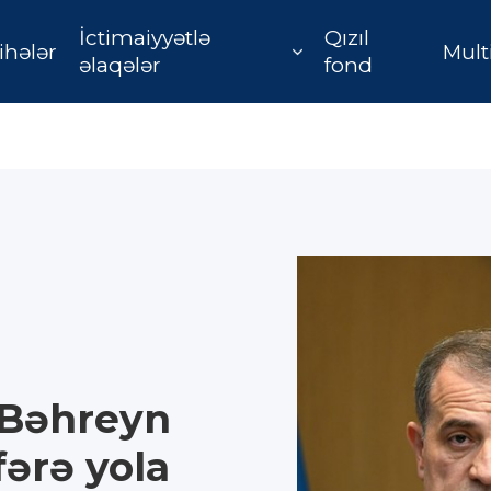
İctimaiyyətlə
Qızıl
ihələr
Mult
əlaqələr
fond
Bəhreyn
fərə yola