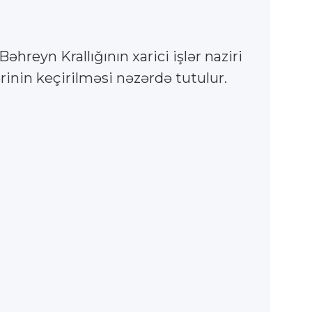
əhreyn Krallığının xarici işlər naziri
rinin keçirilməsi nəzərdə tutulur.