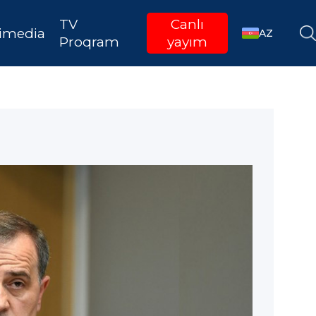
TV
Canlı
imedia
AZ
Proqram
yayım