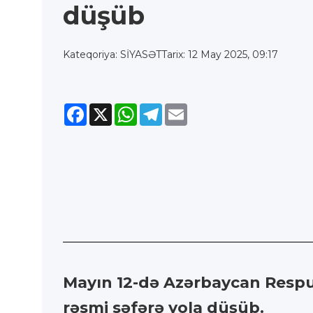
düşüb
Kateqoriya: SİYASƏT
Tarix: 12 May 2025, 09:17
Facebook
X
WhatsApp
Telegram
Email
Mayın 12-də Azərbaycan Respub
rəsmi səfərə yola düşüb.