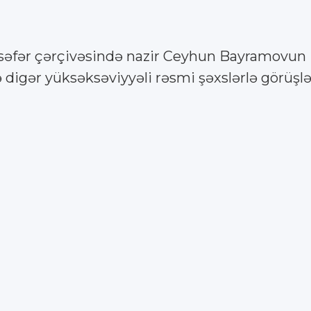
ki, səfər çərçivəsində nazir Ceyhun Bayramovun B
 digər yüksəksəviyyəli rəsmi şəxslərlə görüşlə