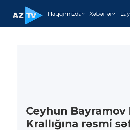
Haqqımızda
Xəbərlər
Lay
Ceyhun Bayramov 
Krallığına rəsmi sə