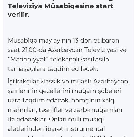
Televiziya Müsabiqəsinə start
verilir.
Müsabiqə may ayının 13-dən etibarən
saat 21:00-da Azərbaycan Televiziyası və
"Mədəniyyət" telekanalı vasitəsilə
tamaşaçılara təqdim ediləcək.
İştirakçılar klassik və müasir Azərbaycan
şairlərinin qəzəllərini muğam şöbələri
üzrə təqdim edəcək, həmçinin xalq
mahnıları, təsniflər və zərb-muğamları
ifa edəcəklər. Onları milli musiqi
alətlərindən ibarət instrumental