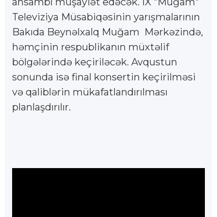
ansambl müşayiət edəcək. IX "Muğam"
Televiziya Müsabiqəsinin yarışmalarının
Bakıda Beynəlxalq Muğam Mərkəzində,
həmçinin respublikanın müxtəlif
bölgələrində keçiriləcək. Avqustun
sonunda isə final konsertin keçirilməsi
və qaliblərin mükafatlandırılması
planlaşdırılır.