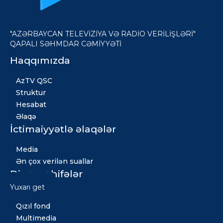
"AZƏRBAYCAN TELEVİZİYA VƏ RADİO VERİLİŞLƏRİ"
QAPALI SƏHMDAR CƏMİYYƏTİ
Haqqımızda
AzTV QSC
Struktur
Hesabat
Əlaqə
İctimaiyyətlə əlaqələr
Media
Ən çox verilən suallar
Digər səhifələr
Yuxarı get
Xəbərlər
Qızıl fond
Multimedia