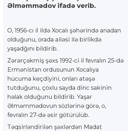
Əlməmmədov ifadə verib.
O, 1956-cı il ildə Xocalı şəhərində anadan
olduğunu, orada ailəsi ilə birlikdə
yaşadğını bildirib.
Zərərçəkmiş şəxs 1992-ci il fevralın 25-də
Ermənistan ordusunun Xocalıya
hücuma keçdiyini, onları atəşə
tutduğunu, çoxlu sayda dinc sakinin
həlak olduğunu bildirib. Yaşar
Əlməmmədovun sözlərinə görə, o,
fevralın 27-də əsir götürülüb.
Təqsirləndirilən şəxlərdən Madat