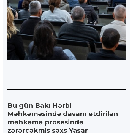
Bu gün Bakı Hərbi
Məhkəməsində davam etdirilən
məhkəmə prosesində
zərərçəkmiş şəxs Yaşar