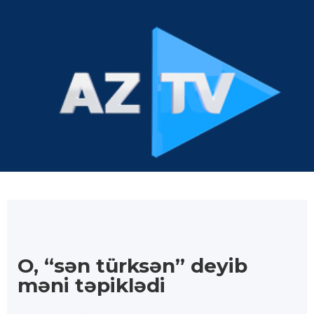
O, “sən türksən” deyib
məni təpiklədi