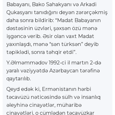
Babayanı, Bako Sahakyanı və Arkadi
Qukasyanı tanıdığını deyən zərərçəkmiş
daha sonra bildirib: “Madat Babayanın
dəstəsinin üzvləri, şəxsən özü mənə
işgəncə verib. Əsir olan vaxt Madat
yaxınlaşdı, mənə “sən türksən” deyib
təpiklədi, sonra təhqir etdi”.
Y.Əlməmmədov 1992-ci il martın 2-də
yaralı vəziyyətdə Azərbaycan tərəfinə
qaytarılıb.
Qeyd edək ki, Ermənistanın hərbi
təcavüzü nəticəsində sülh və insanlıq
əleyhinə cinayətlər, müharibə
cinayətləri, o cümlədən təcavüzkar