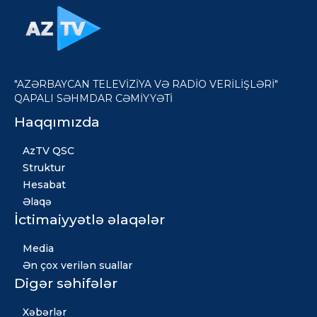
"AZƏRBAYCAN TELEVİZİYA VƏ RADİO VERİLİŞLƏRİ"
QAPALI SƏHMDAR CƏMİYYƏTİ
Haqqımızda
AzTV QSC
Struktur
Hesabat
Əlaqə
İctimaiyyətlə əlaqələr
Media
Ən çox verilən suallar
Digər səhifələr
Xəbərlər