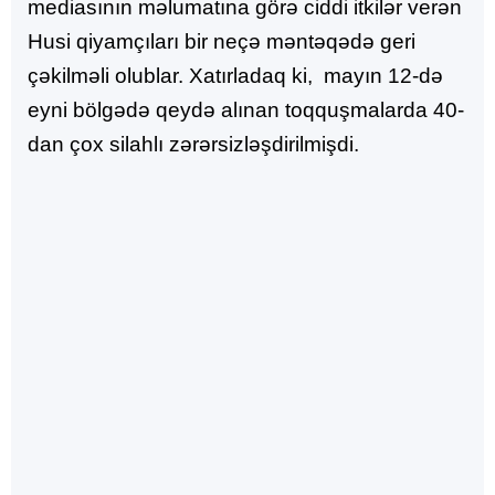
mediasının məlumatına görə ciddi itkilər verən
Husi qiyamçıları bir neçə məntəqədə geri
çəkilməli olublar. Xatırladaq ki, mayın 12-də
eyni bölgədə qeydə alınan toqquşmalarda 40-
dan çox silahlı zərərsizləşdirilmişdi.