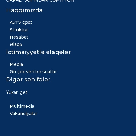
QAPALI SƏHMDAR CƏMİYYƏTİ
Haqqımızda
AzTV QSC
Struktur
Hesabat
Əlaqə
İctimaiyyətlə əlaqələr
Media
Ən çox verilən suallar
Digər səhifələr
Xəbərlər
Yuxarı get
Qızıl fond
Multimedia
Vakansiyalar