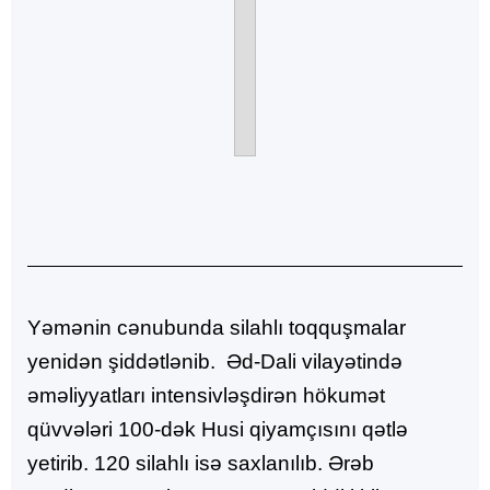
Yəmənin cənubunda silahlı toqquşmalar
yenidən şiddətlənib. Əd-Dali vilayətində
əməliyyatları intensivləşdirən hökumət
qüvvələri 100-dək Husi qiyamçısını qətlə
yetirib. 120 silahlı isə saxlanılıb. Ərəb