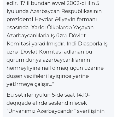
edir. 17 il bundan əvvəl 2002-ci ilin 5
iyulunda Azərbaycan Respublikasının
prezidenti Heydər Əliyevin fərmanı
əsasında Xarici Ölkələrdə Yaşayan
Azərbaycanlılarla İş üzrə Dövlət
Komitəsi yaradılmışdır. İndi Diasporla İş
üzrə Dövlət Komitəsi adlanan bu
qurum dünya azərbaycanlılarının
həmrəyliyinə nail olmaq üçün üzərinə
düşən vəzifələri layiqincə yerinə
yetirməyə çalışır…”
Bu sətirlər iyulun 5-də saat 14.10-
dəqiqədə efirdə səsləndiriləcək
“Ünvanımız Azərbaycandır” sverilişinin