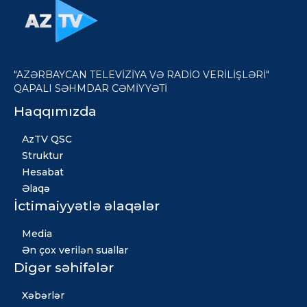
"AZƏRBAYCAN TELEVİZİYA VƏ RADİO VERİLİŞLƏRİ"
QAPALI SƏHMDAR CƏMİYYƏTİ
Haqqımızda
AzTV QSC
Struktur
Hesabat
Əlaqə
İctimaiyyətlə əlaqələr
Media
Ən çox verilən suallar
Digər səhifələr
Xəbərlər