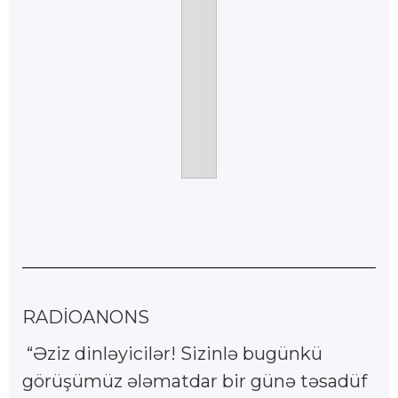
RADİOANONS
“Əziz dinləyicilər! Sizinlə bugünkü
görüşümüz ələmatdar bir günə təsadüf