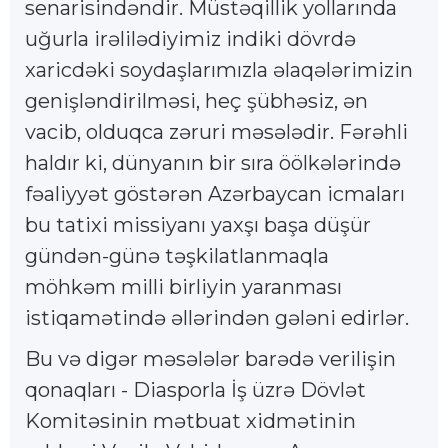
senarisindəndir. Müstəqillik yollarında
uğurla irəlilədiyimiz indiki dövrdə
xaricdəki soydaşlarımızla əlaqələrimizin
genişləndirilməsi, heç şübhəsiz, ən
vacib, olduqca zəruri məsələdir. Fərəhli
haldır ki, dünyanın bir sıra öölkələrində
fəaliyyət göstərən Azərbaycan icmaları
bu tatixi missiyanı yaxşı başa düşür
gündən-günə təşkilatlanmaqla
möhkəm milli birliyin yaranması
istiqamətində əllərindən gələni edirlər.
Bu və digər məsələlər barədə verilişin
qonaqları - Diasporla İş üzrə Dövlət
Komitəsinin mətbuat xidmətinin