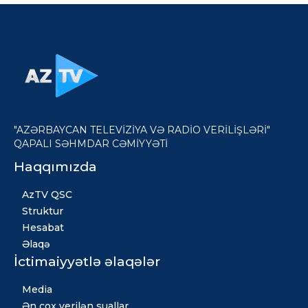
"AZƏRBAYCAN TELEVİZİYA VƏ RADİO VERİLİŞLƏRİ"
QAPALI SƏHMDAR CƏMİYYƏTİ
Haqqımızda
AzTV QSC
Struktur
Hesabat
Əlaqə
İctimaiyyətlə əlaqələr
Media
Ən çox verilən suallar