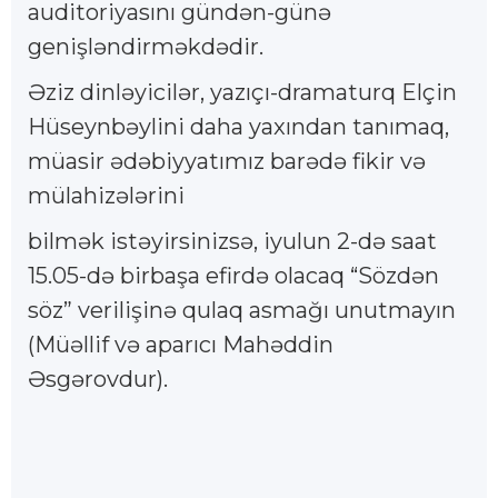
auditoriyasını gündən-günə
genişləndirməkdədir.
Əziz dinləyicilər, yazıçı-dramaturq Elçin
Hüseynbəylini daha yaxından tanımaq,
müasir ədəbiyyatımız barədə fikir və
mülahizələrini
bilmək istəyirsinizsə, iyulun 2-də saat
15.05-də birbaşa efirdə olacaq “Sözdən
söz” verilişinə qulaq asmağı unutmayın
(Müəllif və aparıcı Mahəddin
Əsgərovdur).