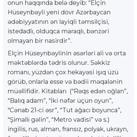
onun haqqında belə deyib: “Elçin
Hüseynbəyli yeni dövr Azərbaycan
ədəbiyyatının ən layiqli təmsilçisi,
istedadlı, olduqca maraqlı, bənzəri
olmayan bir nasirdir”.
Elçin Hüseynbəylinin əsərləri ali və orta
məktəblərdə tədris olunur. Səkkiz
romanı, yüzdən çox hekayəsi işıq üzü
görüb, onlarla esse və bədii məqalənin
müəllifidir. Kitabları (“Rəqs edən oğlan”,
“Balıq adam”, “İki nəfər üçün oyun”,
“Cənab 21-ci əsr”, “Tut ağacı boyunca”,
“Şimallı gəlin”, “Metro vadisi” və s.)
ingilis, rus, alman, fransız, polyak, ukrayn,