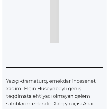
Yazıçı-dramaturq, əməkdar incəsənət
xadimi Elçin Hüseynbəyli geniş
təqdimata ehtiyacı olmayan qələm
sahiblərimizdəndir. Xalq yazıçısı Anar