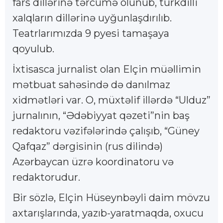
fars dillərinə tərcümə olunub, türkdilli
xalqların dillərinə uyğunlaşdırılıb.
Teatrlarımızda 9 pyesi tamaşaya
qoyulub.
İxtisasca jurnalist olan Elçin müəllimin
mətbuat sahəsində də danılmaz
xidmətləri var. O, müxtəlif illərdə “Ulduz”
jurnalının, “Ədəbiyyat qəzeti”nin baş
redaktoru vəzifələrində çalışıb, “Güney
Qafqaz” dərgisinin (rus dilində)
Azərbaycan üzrə koordinatoru və
redaktorudur.
Bir sözlə, Elçin Hüseynbəyli daim mövzu
axtarışlarında, yazıb-yaratmaqda, oxucu