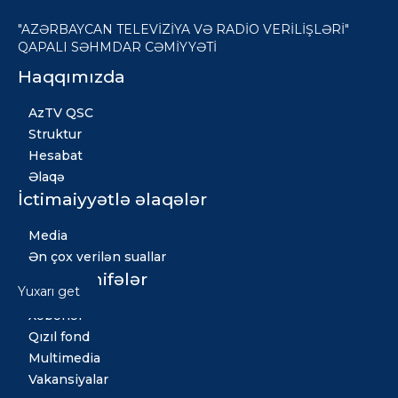
"AZƏRBAYCAN TELEVİZİYA VƏ RADİO VERİLİŞLƏRİ"
QAPALI SƏHMDAR CƏMİYYƏTİ
Haqqımızda
AzTV QSC
Struktur
Hesabat
Əlaqə
İctimaiyyətlə əlaqələr
Media
Ən çox verilən suallar
Digər səhifələr
Yuxarı get
Xəbərlər
Qızıl fond
Multimedia
Vakansiyalar