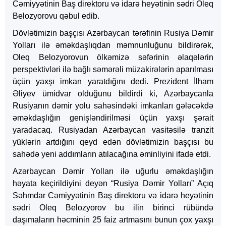
Cəmiyyətinin Baş direktoru və idarə heyətinin sədri Oleq
Belozyorovu qəbul edib.
Dövlətimizin başçısı Azərbaycan tərəfinin Rusiya Dəmir
Yolları ilə əməkdaşlıqdan məmnunluğunu bildirərək,
Oleq Belozyorovun ölkəmizə səfərinin əlaqələrin
perspektivləri ilə bağlı səmərəli müzakirələrin aparılması
üçün yaxşı imkan yaratdığını dedi. Prezident İlham
Əliyev ümidvar olduğunu bildirdi ki, Azərbaycanla
Rusiyanın dəmir yolu sahəsindəki imkanları gələcəkdə
əməkdaşlığın genişləndirilməsi üçün yaxşı şərait
yaradacaq. Rusiyadan Azərbaycan vasitəsilə tranzit
yüklərin artdığını qeyd edən dövlətimizin başçısı bu
sahədə yeni addımların atılacağına əminliyini ifadə etdi.
Azərbaycan Dəmir Yolları ilə uğurlu əməkdaşlığın
həyata keçirildiyini deyən “Rusiya Dəmir Yolları” Açıq
Səhmdar Cəmiyyətinin Baş direktoru və idarə heyətinin
sədri Oleq Belozyorov bu ilin birinci rübündə
daşımaların həcminin 25 faiz artmasını bunun çox yaxşı