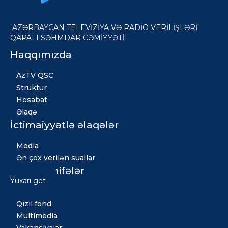
"AZƏRBAYCAN TELEVİZİYA VƏ RADİO VERİLİŞLƏRİ"
QAPALI SƏHMDAR CƏMİYYƏTİ
Haqqımızda
AzTV QSC
Struktur
Hesabat
Əlaqə
İctimaiyyətlə əlaqələr
Media
Ən çox verilən suallar
Digər səhifələr
Yuxarı get
Xəbərlər
Qızıl fond
Multimedia
Vakansiyalar