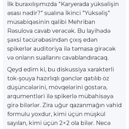
İlk buraxılışımızda "Karyerada yüksəlişin
əsası nədir?" sualına İkinci "Yüksəliş"
müsabiqəsinin qalibi Mehriban
Rəsulova cavab verəcək. Bu layihədə
şəxsi təcürəbəsindən çıxış edən
spikerlər auditoriya ilə təmasa girəcək
və onların suallarını cavablandıracaq.
Qeyd edim ki, bu diskussiya xarakterli
tok-şouya hazırlıqlı gənclər qatılıb öz
düşüncələrini, mövqelərini göstərə,
arqumentləri ilə spikerlə mübahisəyə
girə bilərlər. Zira uğur qazanmağın vahid
formulu yoxdur, kimi üçün müşkül
sayılan, kimi üçün 2×2 ola bilər. Necə