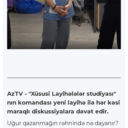
AzTV - "Xüsusi Layihələlər studiyası"
nın komandası yeni layihə ilə hər kəsi
maraqlı diskussiyalara dəvət edir.
Uğur qazanmağın rəhnində nə dayanır?