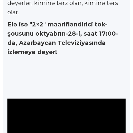
deyərlər, kiminə tərz olan, kiminə tərs
olar.
Elə isə "2×2" maarifləndirici tok-
şousunu oktyabrın-28-i, saat 17:00-
da, Azərbaycan Televiziyasında
izləməyə dəyər!