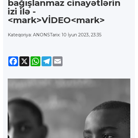
bağışlanmaz cinayətlərin
izi ilə -
<mark>VİDEO<mark>
Kateqoriya: ANONS
Tarix: 10 İyun 2023, 23:35
Facebook
X
WhatsApp
Telegram
Email