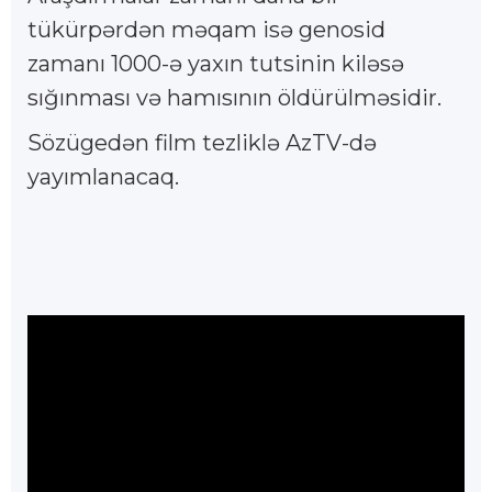
tükürpərdən məqam isə genosid
zamanı 1000-ə yaxın tutsinin kiləsə
sığınması və hamısının öldürülməsidir.
Sözügedən film tezliklə AzTV-də
yayımlanacaq.