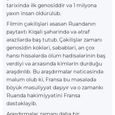
tarixində ilk genosiddir və 1 milyona
yaxın insan öldürülüb.
Filmin çəkilişləri əsasən Ruandanın
paytaxtı Kiqali şəhərində və ətraf
ərazilərdə baş tutub. Çəkilişlər zamanı
genosidin kökləri, səbəbləri, ən çox
hansı hissələrdə ölüm hadisələrinin baş
verdiyi və arxasında kimlərin durduğu
araşdırılıb. Bu araşdırmalar nəticəsində
məlum olub ki, Fransa bu məsələdə
böyük məsuliyyət daşıyır və o zamankı
Ruanda hakimiyyətini Fransa
dəstəkləyib.
Araşdırmalar zamanı daha bir