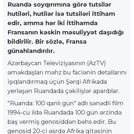
Ruanda soyqırımına görə tutsilər
hutiləri, hutilər isə tutsiləri ittiham
edir, amma hər iki ittihamda
Fransanın kəskin məsuliyyət daşıdığı
bildirilir. Bir sözlə, Fransa
günahlandırılır.
Azərbaycan Televiziyasının (AzTV)
əməkdaşları məhz bu faciənin detallarını
işıqlandırmaq üçün Şərqi Afrikada
yerləşən Ruandada çəkilişlər aparıblar.
"Ruanda: 100 qanlı gün" adlı sənədli film
1994-cü ildə Ruandada 100 gün ərzində
baş vermiş genosiddən bəhs edir. Bu
genosid 20-ci əsrdə Afrika qitəsinin