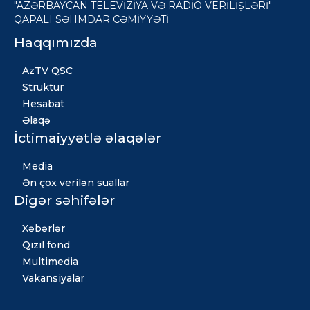
"AZƏRBAYCAN TELEVİZİYA VƏ RADİO VERİLİŞLƏRİ"
QAPALI SƏHMDAR CƏMİYYƏTİ
Haqqımızda
AzTV QSC
Struktur
Hesabat
Əlaqə
İctimaiyyətlə əlaqələr
Media
Ən çox verilən suallar
Digər səhifələr
Xəbərlər
Qızıl fond
Multimedia
Vakansiyalar