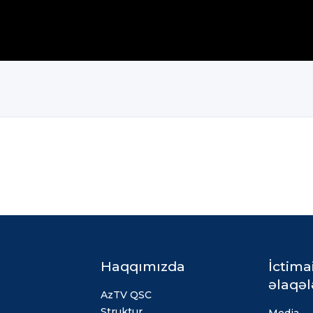
Haqqımızda
İctima
əlaqəl
AzTV QSC
Struktur
Media