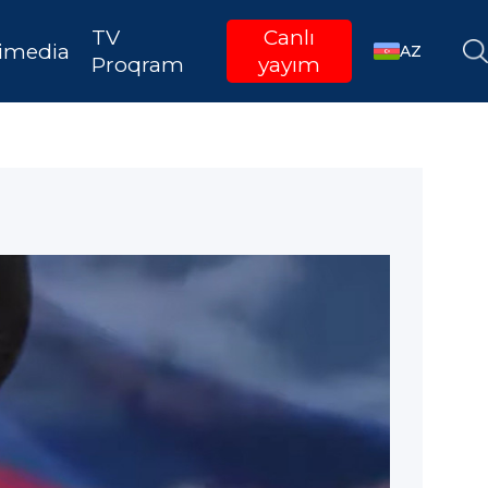
TV
Canlı
imedia
AZ
Proqram
yayım