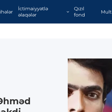
İctimaiyyətlə
Qızıl
ihələr
Mult
əlaqələr
fond
V Əhməd