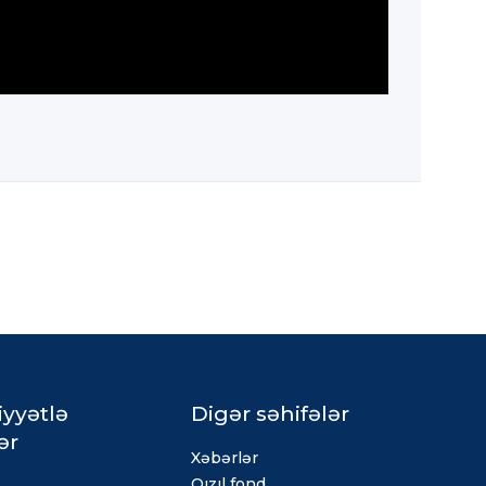
iyyətlə
Digər səhifələr
ər
Xəbərlər
Qızıl fond