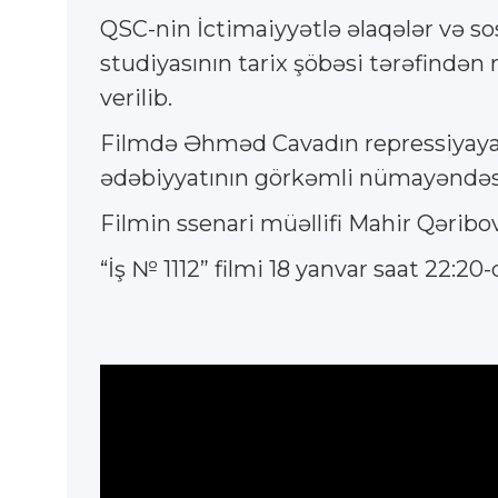
QSC-nin İctimaiyyətlə əlaqələr və s
studiyasının tarix şöbəsi tərəfindən r
verilib.
Filmdə Əhməd Cavadın repressiyaya 
ədəbiyyatının görkəmli nümayəndəsi Ə
Filmin ssenari müəllifi Mahir Qəribov,
“İş № 1112” filmi 18 yanvar saat 22:2