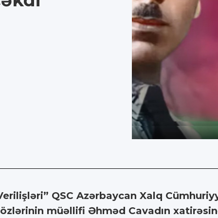
çəkdi
Verilişləri” QSC Azərbaycan Xalq Cümhuriy
zlərinin müəllifi Əhməd Cavadın xatirəsinə