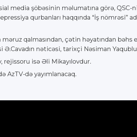
osial media şöbəsinin məlumatına görə, QSC-ni
epressiya qurbanları haqqında “İş nömrəsi” adlı s
məruz qalmasından, çətin həyatından bəhs ed
.Cavadın nəticəsi, tarixçi Nəsiman Yaqublu və
 rejissoru isə Əli Mikayılovdur.
0-də AzTV-də yayımlanacaq.