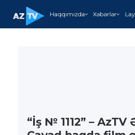
Haqqımızda
Xəbərlər
Lay
“İş № 1112” – AzT