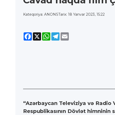
Cavad haqda film 
Kateqoriya: ANONS
Tarix: 18 Yanvar 2023, 15:22
Facebook
X
WhatsApp
Telegram
Email
“Azərbaycan Televiziya və Radio 
Respublikasının Dövlət himninin sö