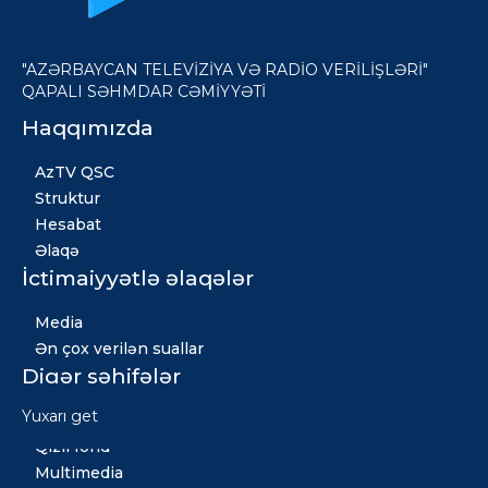
"AZƏRBAYCAN TELEVİZİYA VƏ RADİO VERİLİŞLƏRİ"
QAPALI SƏHMDAR CƏMİYYƏTİ
Haqqımızda
AzTV QSC
Struktur
Hesabat
Əlaqə
İctimaiyyətlə əlaqələr
Media
Ən çox verilən suallar
Digər səhifələr
Yuxarı get
Xəbərlər
Qızıl fond
Multimedia