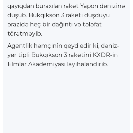
qayıqdan buraxılan raket Yapon dənizinə
düşüb. Bukqıkson 3 raketi düşdüyü
ərazidə heç bir dağıntı və tələfat
törətməyib.
Agentlik həmçinin qeyd edir ki, dəniz-
yer tipli Bukqıkson 3 raketini KXDR-in
Elmlər Akademiyası layihələndirib.