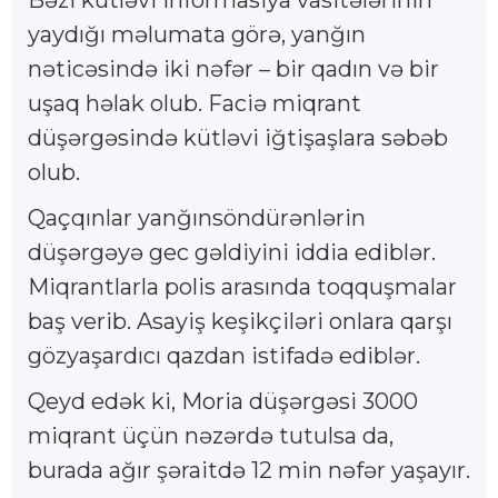
Bəzi kütləvi informasiya vasitələrinin
yaydığı məlumata görə, yanğın
nəticəsində iki nəfər – bir qadın və bir
uşaq həlak olub. Faciə miqrant
düşərgəsində kütləvi iğtişaşlara səbəb
olub.
Qaçqınlar yanğınsöndürənlərin
düşərgəyə gec gəldiyini iddia ediblər.
Miqrantlarla polis arasında toqquşmalar
baş verib. Asayiş keşikçiləri onlara qarşı
gözyaşardıcı qazdan istifadə ediblər.
Qeyd edək ki, Moria düşərgəsi 3000
miqrant üçün nəzərdə tutulsa da,
burada ağır şəraitdə 12 min nəfər yaşayır.