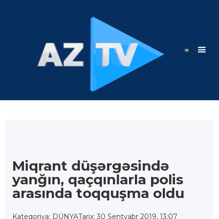
Miqrant düşərgəsində
yanğın, qaçqınlarla polis
arasında toqquşma oldu
Kateqoriya: DÜNYA
Tarix: 30 Sentyabr 2019, 13:07