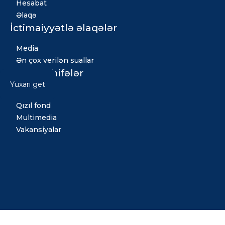
Hesabat
Əlaqə
İctimaiyyətlə əlaqələr
Media
Ən çox verilən suallar
Digər səhifələr
Yuxarı get
Xəbərlər
Qızıl fond
Multimedia
Vakansiyalar