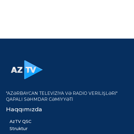
"AZƏRBAYCAN TELEVİZİYA VƏ RADİO VERİLİŞLƏRİ"
QAPALI SƏHMDAR CƏMİYYƏTİ
Haqqımızda
AzTV QSC
Struktur