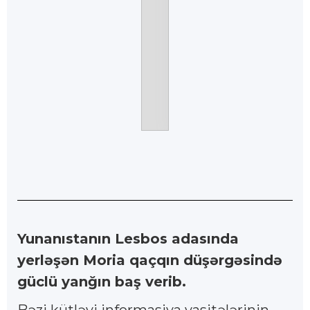
Yunanıstanın Lesbos adasında
yerləşən Moria qaçqın düşərgəsində
güclü yanğın baş verib.