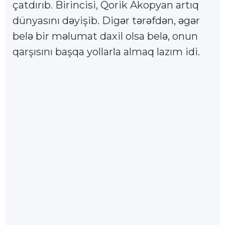
çatdırıb. Birincisi, Qorik Akopyan artıq
dünyasını d
yişib. Dig
r t
r
fd
n,
g
r
ə
ə
ə
ə
ə
ə
ə
bel
bir m
lumat daxil olsa bel
, onun
ə
ə
ə
qarşısını başqa yollarla almaq lazım idi.