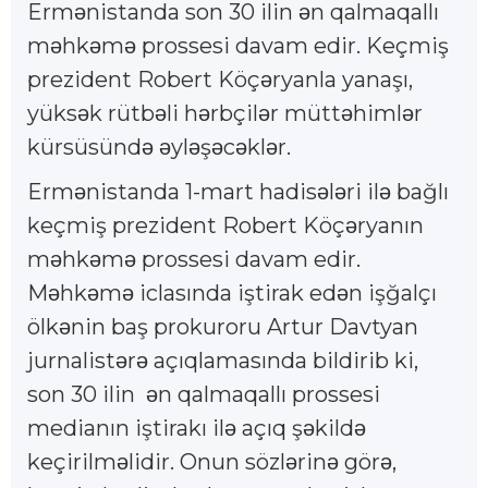
Erm
nistanda son 30 ilin
n qalmaqallı
ə
ə
m
hk
m
prossesi davam edir. Keçmiş
ə
ə
ə
prezident Robert Köç
ryanla yanaşı,
ə
yüks
k rütb
li h
rbçil
r mütt
himl
r
ə
ə
ə
ə
ə
ə
kürsüsünd
yl
ş
c
kl
r.
ə
ə
ə
ə
ə
ə
Erm
nistanda 1-mart hadis
l
ri il
bağlı
ə
ə
ə
ə
keçmiş prezident Robert Köç
ryanın
ə
m
hk
m
prossesi davam edir.
ə
ə
ə
M
hk
m
iclasında iştirak ed
n işğalçı
ə
ə
ə
ə
ölk
nin baş prokuroru Artur Davtyan
ə
jurnalist
r
açıqlamasında bildirib ki,
ə
ə
son 30 ilin
n qalmaqallı prossesi
ə
medianın iştirakı il
açıq ş
kild
ə
ə
ə
keçirilm
lidir. Onun sözl
rin
gör
,
ə
ə
ə
ə