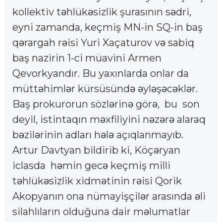
kollektiv t
hlük
sizlik şurasının s
dri,
ə
ə
ə
eyni zamanda, keçmiş MN-in SQ-in baş
q
rargah r
isi Yuri Xaçaturov v
sabiq
ə
ə
ə
baş nazirin 1-ci müavini Armen
Qevorkyandır. Bu yaxınlarda onlar da
mütt
himl
r kürsüsünd
yl
ş
c
kl
r.
ə
ə
ə
ə
ə
ə
ə
ə
Baş prokurorun sözl
rin
gör
, bu son
ə
ə
ə
deyil, istintaqın m
xfiliyini n
z
r
alaraq
ə
ə
ə
ə
b
zil
rinin adları h
l
açıqlanmayıb.
ə
ə
ə
ə
Artur Davtyan bildirib ki, Köç
ryan
ə
iclasda h
min gec
keçmiş milli
ə
ə
t
hlük
sizlik xidm
tinin r
isi Qorik
ə
ə
ə
ə
Akopyanın ona nümayişçil
r arasında
li
ə
ə
silahlıların olduğuna dair m
lumatlar
ə