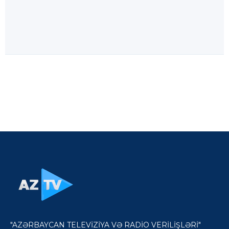
"AZƏRBAYCAN TELEVİZİYA VƏ RADİO VERİLİŞLƏRİ"