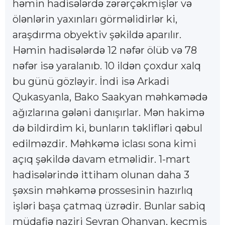
h
min hadis
l
rd
z
r
rç
kmişl
r v
ə
ə
ə
ə
ə
ə
ə
ə
ə
öl
nl
rin yaxınları görm
lidirl
r ki,
ə
ə
ə
ə
araşdırma obyektiv ş
kild
aparılır.
ə
ə
H
min hadis
l
rd
12 n
f
r ölüb v
78
ə
ə
ə
ə
ə
ə
ə
n
f
r is
yaralanıb. 10 ild
n çoxdur xalq
ə
ə
ə
ə
bu günü gözl
yir. İndi is
Arkadi
ə
ə
Qukasyanla, Bako Saakyan m
hk
m
d
ə
ə
ə
ə
ağızlarına g
l
ni danışırlar. M
n hakim
ə
ə
ə
ə
d
bildirdim ki, bunların t
klifl
ri q
bul
ə
ə
ə
ə
edilm
zdir. M
hk
m
iclası sona kimi
ə
ə
ə
ə
açıq ş
kild
davam etm
lidir. 1-mart
ə
ə
ə
hadis
l
rind
ittiham olunan daha 3
ə
ə
ə
ş
xsin m
hk
m
prossesinin hazırlıq
ə
ə
ə
ə
işl
ri başa çatmaq üzr
dir. Bunlar sabiq
ə
ə
müdafi
naziri Seyran Ohanyan, keçmiş
ə