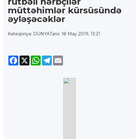
rütbəli hərbçilər
müttəhimlər kürsüsündə
əyləşəcəklər
Kateqoriya: DÜNYA
Tarix: 18 May 2019, 13:21
Facebook
X
WhatsApp
Telegram
Email