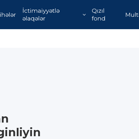
İctimaiyyətlə
Qızıl
ihələr
Mult
əlaqələr
fond
an
ginliyin