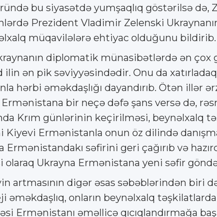
ründə bu siyasətdə yumşaqlıq göstərilsə də, 
lərdə Prezident Vladimir Zelenski Ukraynanın
lxalq müqavilələrə ehtiyac olduğunu bildirib.
raynanın diplomatik münasibətlərdə ən çox gə
ilin ən pik səviyyəsindədir. Onu da xatırladaq k
la hərbi əməkdaşlığı dayandırıb. Ötən illər ə
Ermənistana bir neçə dəfə şans versə də, rəs
nda Krım günlərinin keçirilməsi, beynəlxalq t
 Kiyevi Ermənistanla onun öz dilində danışma
rmənistandakı səfirini geri çağırıb və hazırda
əsi olaraq Ukrayna Ermənistana yeni səfir gönd
iyin artmasının digər əsas səbəblərindən biri 
i əməkdaşlıq, onların beynəlxalq təşkilatlard
əsi Ermənistanı əməllicə qıcıqlandırmağa baş