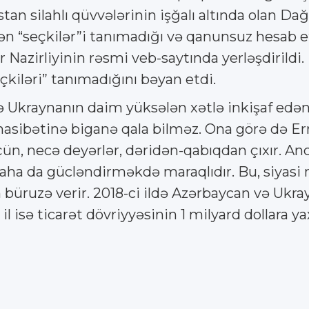
n silahlı qüvvələrinin işğalı altında olan Dağ
ən “seçkilər”i tanımadığı və qanunsuz hesab e
r Nazirliyinin rəsmi veb-saytında yerləşdirild
eçkiləri” tanımadığını bəyan etdi.
 Ukraynanın daim yüksələn xətlə inkişaf edən 
sibətinə biganə qala bilməz. Ona görə də Erm
ün, necə deyərlər, dəridən-qabıqdan çıxır. An
 daha da gücləndirməkdə maraqlıdır. Bu, siyasi
üruzə verir. 2018-ci ildə Azərbaycan və Ukray
 il isə ticarət dövriyyəsinin 1 milyard dollara ya