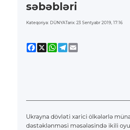
səbəbləri
Kateqoriya: DÜNYA
Tarix: 23 Sentyabr 2019, 17:16
Facebook
X
WhatsApp
Telegram
Email
Ukrayna dövləti xarici ölkələrlə mün
dəstəklənməsi məsələsində ikili oy