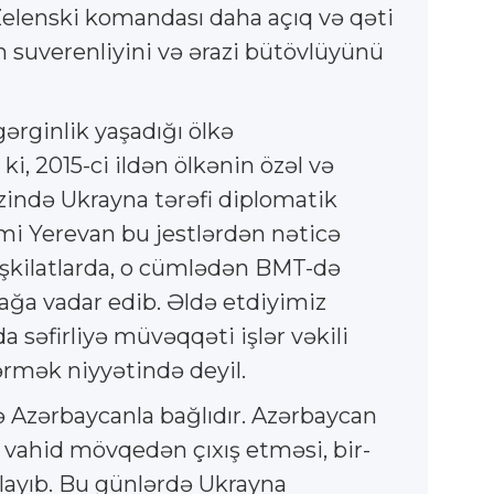
Zelenski komandası daha açıq və qəti
 suverenliyini və ərazi bütövlüyünü
rginlik yaşadığı ölkə
i, 2015-ci ildən ölkənin özəl və
rzində Ukrayna tərəfi diplomatik
mi Yerevan bu jestlərdən nəticə
əşkilatlarda, o cümlədən BMT-də
ğa vadar edib. Əldə etdiyimiz
 səfirliyə müvəqqəti işlər vəkili
ərmək niyyətində deyil.
də Azərbaycanla bağlıdır. Azərbaycan
a vahid mövqedən çıxış etməsi, bir-
layıb. Bu günlərdə Ukrayna