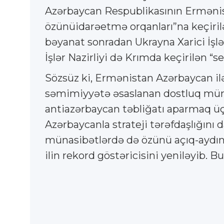
Azərbaycan Respublikasının Ermənista
özünüidarəetmə orqanları”na keçiril
bəyanat sonradan Ukrayna Xarici İşlə
İşlər Nazirliyi də Krımda keçirilən “s
Sözsüz ki, Ermənistan Azərbaycan ilə
səmimiyyətə əsaslanan dostluq müna
antiazərbaycan təbliğatı aparmaq üç
Azərbaycanla strateji tərəfdaşlığını
münasibətlərdə də özünü açıq-aydın b
ilin rekord göstəricisini yeniləyib. Bu