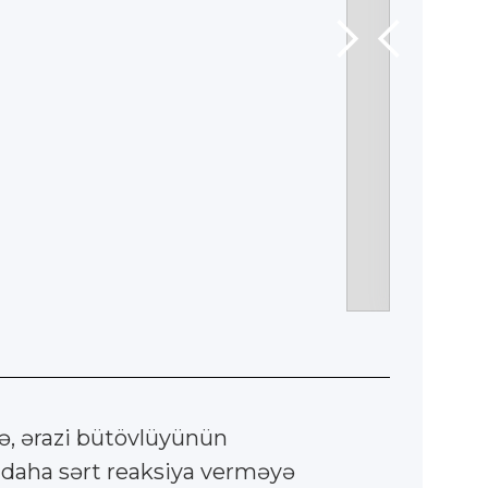
lə, ərazi bütövlüyünün
 daha sərt reaksiya verməyə