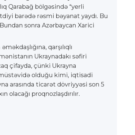
lıq Qarabağ bölgəsində “yerli
tdiyi barədə rəsmi bəyanat yaydı. Bu
i. Bundan sonra Azərbaycan Xarici
əməkdaşlığına, qarşılıqlı
ənistanın Ukraynadakı səfiri
caq çifayda, çünki Ukrayna
 müstəvidə olduğu kimi, iqtisadi
na arasında ticarət dövriyyəsi son 5
xın olacağı proqnozlaşdırılır.