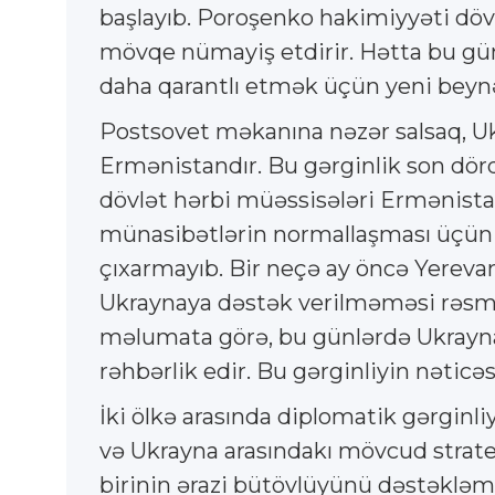
başlayıb. Poroşenko hakimiyyəti döv
mövqe nümayiş etdirir. Hətta bu gün
daha qarantlı etmək üçün yeni beynə
Postsovet məkanına nəzər salsaq, Uk
Ermənistandır. Bu gərginlik son dörd 
dövlət hərbi müəssisələri Ermənistan
münasibətlərin normallaşması üçün 
çıxarmayıb. Bir neçə ay öncə Yereva
Ukraynaya dəstək verilməməsi rəsmi
məlumata görə, bu günlərdə Ukrayna E
rəhbərlik edir. Bu gərginliyin nətic
İki ölkə arasında diplomatik gərginl
və Ukrayna arasındakı mövcud stratej
birinin ərazi bütövlüyünü dəstəkləm