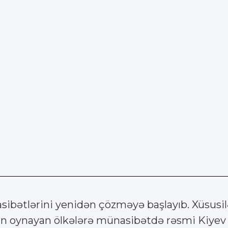
asibətlərini yenidən çözməyə başlayıb. Xüsusi
un oynayan ölkələrə münasibətdə rəsmi Kiyev