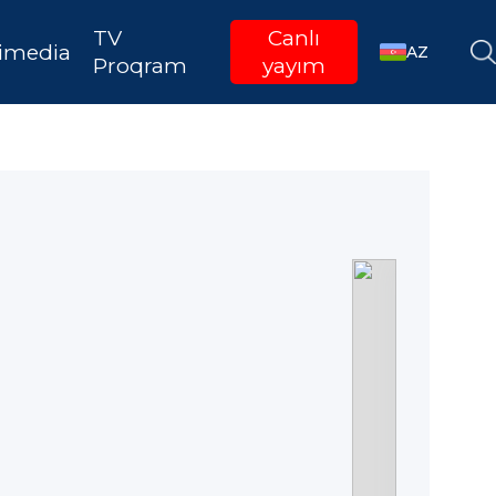
TV
Canlı
imedia
AZ
Proqram
yayım