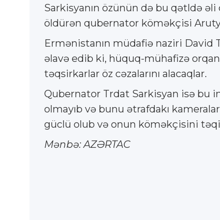
Sarkisyanın özünün də bu qətldə əli
öldürən qubernator köməkçisi Arutyu
Ermənistanın müdafiə naziri David T
əlavə edib ki, hüquq-mühafizə orqanlar
təqsirkarlar öz cəzalarını alacaqlar.
Qubernator Trdat Sarkisyan isə bu i
olmayıb və bunu ətrafdakı kameraları
güclü olub və onun köməkçisini təqib
Mənbə: AZƏRTAC