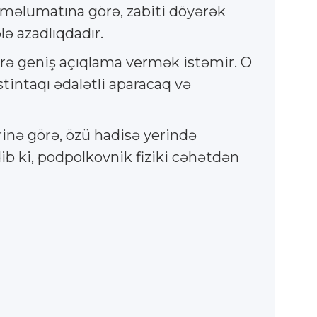
n məlumatına görə, zabiti döyərək
ə azadlıqdadır.
örə geniş açıqlama vermək istəmir. O
stintaqı ədalətli aparacaq və
inə görə, özü hadisə yerində
ib ki, podpolkovnik fiziki cəhətdən