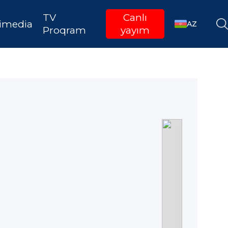
TV
Canlı
imedia
AZ
Proqram
yayım