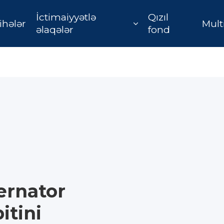
İctimaiyyətlə
Qızıl
ihələr
Mult
əlaqələr
fond
ernator
itini