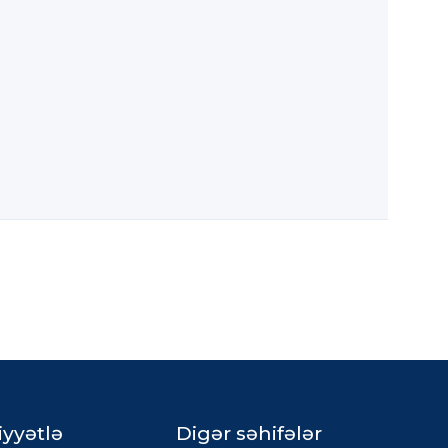
iyyətlə
Digər səhifələr